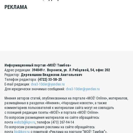
РЕКЛАМА
Информационный портал «МОЁ! Тамбов»
Адрес редакции:
394049 г. Воронеж, ул. Л.Рябцевой, 54, офис 202
Редактор:
Деревяшкин Владислав Анатольевич
Телефон редактора:
(4722) 33-58-25
E-mail редакции:
dva3-10der@yandex.ru
Для юридически значимых сообщений:
dva3-10der@yandex.ru
Мнения авторов статей, опубликованных на портале «МОЁ! Online», материалов,
размещённых в разделах «Мнения», «Народные новости», а также
комментариев пользователей к материалам сайта могут не совпадать
с позицией редакции газеты «МОЁ!» и портала «МОЁ! Online».
По вопросам размещения материалов на сайте обращайтесь:
почта
webzb@kpv.ru
, телефон (473) 267-94-14
По вопросам размещения рекламы на сайте обращайтесь:
почта
lip@kpv.ru
с пометкой «Реклама на портале "МОЁ! Тамбов"»,