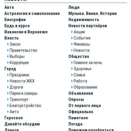
Авто
Люди
Астрология и самопознание
Музыка. Винил. Истории
Биографии
Недвижимость
Будь в курсе
Новости партнёров
Вакансии в Воронеже
Акции
Власть
События
Закон
Финансы
Правительство
Новости
Выборы
Общество
Коррупция
Главное за ночь
Город
Здоровье
Праздники
Cемья
Новости ЖКХ
Pабота
Дороги
Oбразование
Парки и скверы
Объявления
Транспорт
Опросы
Благоустройство
От первого лица
Авто
Официально
Гороскоп
Памятное
Давайте обсудим
Погода
Деньги
Поможем разобраться