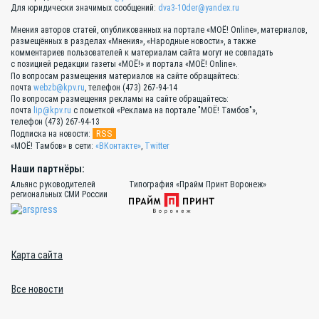
Для юридически значимых сообщений:
dva3-10der@yandex.ru
Мнения авторов статей, опубликованных на портале «МОЁ! Online», материалов,
размещённых в разделах «Мнения», «Народные новости», а также
комментариев пользователей к материалам сайта могут не совпадать
с позицией редакции газеты «МОЁ!» и портала «МОЁ! Online».
По вопросам размещения материалов на сайте обращайтесь:
почта
webzb@kpv.ru
, телефон (473) 267-94-14
По вопросам размещения рекламы на сайте обращайтесь:
почта
lip@kpv.ru
с пометкой «Реклама на портале "МОЁ! Тамбов"»,
телефон (473) 267-94-13
RSS
Подписка на новости:
«МОЁ! Тамбов» в сети:
«ВКонтакте»
,
Twitter
Наши партнёры:
Альянс руководителей
Типография «Прайм Принт Воронеж»
региональных СМИ России
Карта сайта
Все новости