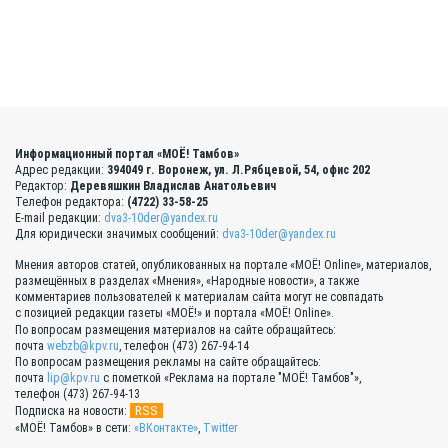
Информационный портал «МОЁ! Тамбов»
Адрес редакции:
394049 г. Воронеж, ул. Л.Рябцевой, 54, офис 202
Редактор:
Деревяшкин Владислав Анатольевич
Телефон редактора:
(4722) 33-58-25
E-mail редакции:
dva3-10der@yandex.ru
Для юридически значимых сообщений:
dva3-10der@yandex.ru
Мнения авторов статей, опубликованных на портале «МОЁ! Online», материалов,
размещённых в разделах «Мнения», «Народные новости», а также
комментариев пользователей к материалам сайта могут не совпадать
с позицией редакции газеты «МОЁ!» и портала «МОЁ! Online».
По вопросам размещения материалов на сайте обращайтесь:
почта
webzb@kpv.ru
, телефон (473) 267-94-14
По вопросам размещения рекламы на сайте обращайтесь:
почта
lip@kpv.ru
с пометкой «Реклама на портале "МОЁ! Тамбов"»,
телефон (473) 267-94-13
RSS
Подписка на новости:
«МОЁ! Тамбов» в сети:
«ВКонтакте»
,
Twitter