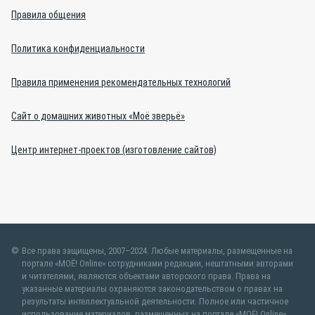
Правила общения
Политика конфиденциальности
Правила применения рекомендательных технологий
Сайт о домашних животных «Моё зверьё»
Центр интернет-проектов (изготовление сайтов)
Все права защищены, 2007–2024. Любые материалы, размещенные на
портале «МОЁ! Online» сотрудниками редакции, нештатными авторами
и читателями, являются объектами авторского права. Права на
указанные материалы охраняются законодательством о правах на
результаты интеллектуальной деятельности. Полное или частичное
использование материалов, размещенных на портале «МОЁ! Online»,