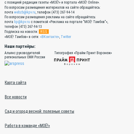
с позицией редакции газеты «МОЁ!» и портала «МОЁ! Online».
По вопросам размещения материалов на сайте обращайтесь:
почта
webzb@kpv.ru
, телефон (473) 267-94-14
По вопросам размещения рекламы на сайте обращайтесь:
почта
lip@kpv.ru
с пометкой «Реклама на портале "МОЁ! Тамбов"»,
телефон (473) 267-94-13
RSS
Подписка на новости:
«МОЁ! Тамбов» в сети:
«ВКонтакте»
,
Twitter
Наши партнёры:
Альянс руководителей
Типография «Прайм Принт Воронеж»
региональных СМИ России
Карта сайта
Все новости
Сад и огород весной: полезные советы
Работа в команде «МОЁ!»