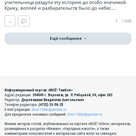
учительница раздула эту историю до особо значимой.
Крику, воплей и разбирательств было до небес....
1
548
→
Ещё сообщения
Информационный портал «МОЁ! Тамбов»
Адрес редакции:
394049 г. Воронеж, ул. Л.Рябцевой, 54, офис 202
Редактор:
Деревяшкин Владислав Анатольевич
Телефон редактора:
(4722) 33-58-25
E-mail редакции:
dva3-10der@yandex.ru
Для юридически значимых сообщений:
dva3-10der@yandex.ru
Мнения авторов статей, опубликованных на портале «МОЁ! Online», материалов,
размещённых в разделах «Мнения», «Народные новости», а также
комментариев пользователей к материалам сайта могут не совпадать