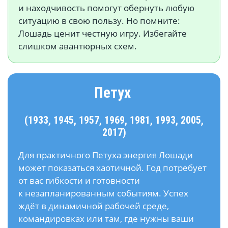
и находчивость помогут обернуть любую
ситуацию в свою пользу. Но помните:
Лошадь ценит честную игру. Избегайте
слишком авантюрных схем.
Петух
(1933, 1945, 1957, 1969, 1981, 1993, 2005,
2017)
Для практичного Петуха энергия Лошади
может показаться хаотичной. Год потребует
от вас гибкости и готовности
к незапланированным событиям. Успех
ждёт в динамичной рабочей среде,
командировках или там, где нужны ваши