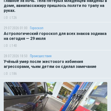
Главное за ночь. Тела пятерых младенцев найдены в
доме, авиапассажиру пришлось ползти по трапу на
руках.
0
126
29.07.2026 01:00
Гороскоп
Астрологический гороскоп для всех знаков зодиака
на сегодня — 29 июля
0
140
28.07.2026 18:50
Происшествия
Учёный умер после жестокого избиения
агрессорами, чьим детям он сделал замечание
0
186