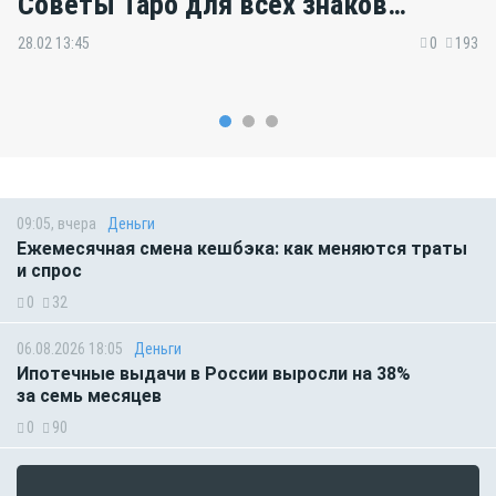
Советы Таро для всех знаков
зодиака
28.02 13:45
0
193
09:05, вчера
Деньги
Ежемесячная смена кешбэка: как меняются траты
и спрос
0
32
06.08.2026 18:05
Деньги
Ипотечные выдачи в России выросли на 38%
за семь месяцев
0
90