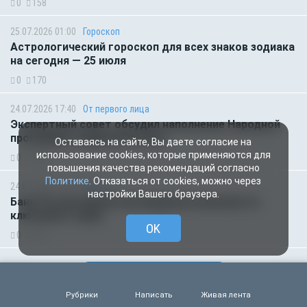
0
158
25.07.2026 01:00
Гороскоп
Астрологический гороскоп для всех знаков зодиака
на сегодня — 25 июля
0
170
24.07.2026 17:40
От первого лица
Экспертный совет обсудил наполнение Народной
программы «Единой России»
Оставаясь на сайте, Вы даете согласие на
использование cookies, которые применяются для
0
290
повышения качества рекомендаций согласно
Политике
. Отказаться от cookies, можно через
24.07.2026 13:36
Деньги
настройки Вашего браузера.
Банк России принял неожиданное решение по
ключевой ставке
OK
0
218
ВСЕ НОВОСТИ
Рубрики
Написать
Живая лента