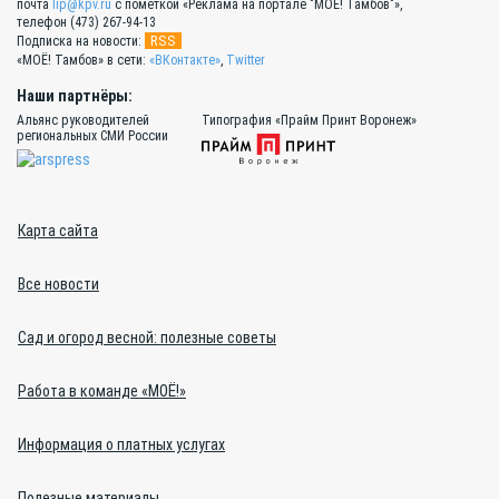
почта
lip@kpv.ru
с пометкой «Реклама на портале "МОЁ! Тамбов"»,
телефон (473) 267-94-13
RSS
Подписка на новости:
«МОЁ! Тамбов» в сети:
«ВКонтакте»
,
Twitter
Наши партнёры:
Альянс руководителей
Типография «Прайм Принт Воронеж»
региональных СМИ России
Карта сайта
Все новости
Сад и огород весной: полезные советы
Работа в команде «МОЁ!»
Информация о платных услугах
Полезные материалы