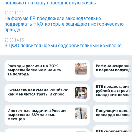
повлияют на нашу повседневную жизнь
29.09 10:00
На форуме ЕР предложили законодательно
поддержать НКО, которые защищают историческую
правду
23.09 14:15
В ЦФО появится новый оздоровительный комплекс
Расходы россиян на ЗОЖ
Рефинансировани
выросли более чем на 40%
в первом полугоди
за полгода
ВТБ предоставит 
Ежемесячная смена кешбэка:
рублей на строит
как меняются траты и спрос
складских компл
Ипотечные выдачи в России
Популяция дальн
выросли на 38% за семь
леопарда выросла
месяцев
ВТБ скорректиро