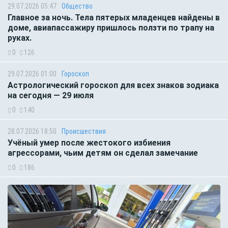
29.07.2026 05:47
Общество
Главное за ночь. Тела пятерых младенцев найдены в
доме, авиапассажиру пришлось ползти по трапу на
руках.
0
126
29.07.2026 01:00
Гороскоп
Астрологический гороскоп для всех знаков зодиака
на сегодня — 29 июля
0
140
28.07.2026 18:50
Происшествия
Учёный умер после жестокого избиения
агрессорами, чьим детям он сделал замечание
0
186