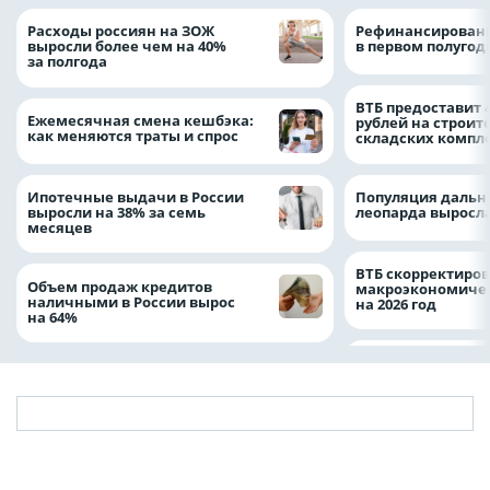
Расходы россиян на ЗОЖ
Рефинансировани
выросли более чем на 40%
в первом полугоди
за полгода
ВТБ предоставит 
Ежемесячная смена кешбэка:
рублей на строит
как меняются траты и спрос
складских компл
Ипотечные выдачи в России
Популяция дальн
выросли на 38% за семь
леопарда выросла
месяцев
ВТБ скорректиро
Объем продаж кредитов
макроэкономичес
наличными в России вырос
на 2026 год
на 64%