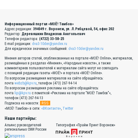
Информационный портал «МОЁ! Тамбов»
Адрес редакции:
394049 г. Воронеж, ул. Л.Рябцевой, 54, офис 202
Редактор:
Деревяшкин Владислав Анатольевич
Телефон редактора:
(4722) 33-58-25
E-mail редакции:
dva3-10der@yandex.ru
Для юридически значимых сообщений:
dva3-10der@yandex.ru
Мнения авторов статей, опубликованных на портале «МОЁ! Online», материалов,
размещённых в разделах «Мнения», «Народные новости», а также
комментариев пользователей к материалам сайта могут не совпадать
с позицией редакции газеты «МОЁ!» и портала «МОЁ! Online».
По вопросам размещения материалов на сайте обращайтесь:
почта
webzb@kpv.ru
, телефон (473) 267-94-14
По вопросам размещения рекламы на сайте обращайтесь:
почта
lip@kpv.ru
с пометкой «Реклама на портале "МОЁ! Тамбов"»,
телефон (473) 267-94-13
RSS
Подписка на новости:
«МОЁ! Тамбов» в сети:
«ВКонтакте»
,
Twitter
Наши партнёры:
Альянс руководителей
Типография «Прайм Принт Воронеж»
региональных СМИ России