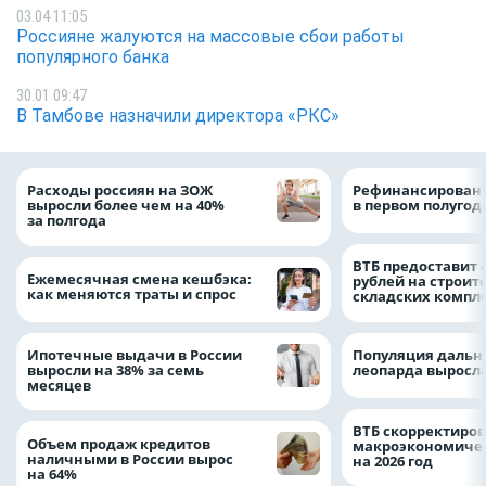
03.04 11:05
Россияне жалуются на массовые сбои работы
популярного банка
30.01 09:47
В Тамбове назначили директора «РКС»
Расходы россиян на ЗОЖ
Рефинансировани
выросли более чем на 40%
в первом полугоди
за полгода
ВТБ предоставит 
Ежемесячная смена кешбэка:
рублей на строит
как меняются траты и спрос
складских компл
Ипотечные выдачи в России
Популяция дальн
выросли на 38% за семь
леопарда выросла
месяцев
ВТБ скорректиро
Объем продаж кредитов
макроэкономичес
наличными в России вырос
на 2026 год
на 64%