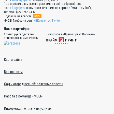
По вопросам размещения рекламы на сайте обращайтесь:
почта
lip@kpv.ru
с пометкой «Реклама на портале "МОЁ! Тамбов"»,
телефон (473) 267-94-13
RSS
Подписка на новости:
«МОЁ! Тамбов» в сети:
«ВКонтакте»
,
Twitter
Наши партнёры:
Альянс руководителей
Типография «Прайм Принт Воронеж»
региональных СМИ России
Карта сайта
Все новости
Сад и огород весной: полезные советы
Работа в команде «МОЁ!»
Информация о платных услугах