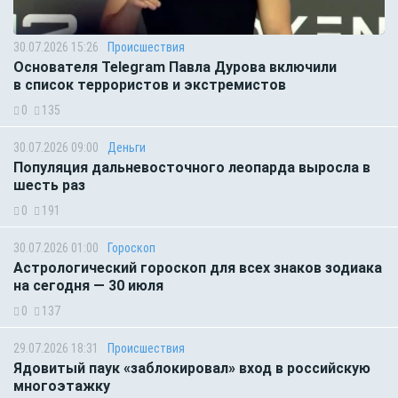
30.07.2026 15:26
Происшествия
Основателя Telegram Павла Дурова включили
в список террористов и экстремистов
0
135
30.07.2026 09:00
Деньги
Популяция дальневосточного леопарда выросла в
шесть раз
0
191
30.07.2026 01:00
Гороскоп
Астрологический гороскоп для всех знаков зодиака
на сегодня — 30 июля
0
137
29.07.2026 18:31
Происшествия
Ядовитый паук «заблокировал» вход в российскую
многоэтажку