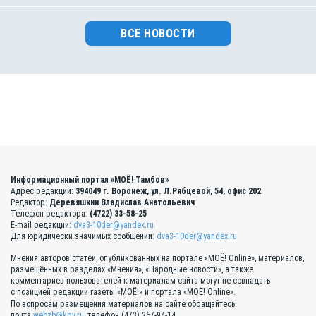
ВСЕ НОВОСТИ
Информационный портал «МОЁ! Тамбов»
Адрес редакции:
394049 г. Воронеж, ул. Л.Рябцевой, 54, офис 202
Редактор:
Деревяшкин Владислав Анатольевич
Телефон редактора:
(4722) 33-58-25
E-mail редакции:
dva3-10der@yandex.ru
Для юридически значимых сообщений:
dva3-10der@yandex.ru
Мнения авторов статей, опубликованных на портале «МОЁ! Online», материалов,
размещённых в разделах «Мнения», «Народные новости», а также
комментариев пользователей к материалам сайта могут не совпадать
с позицией редакции газеты «МОЁ!» и портала «МОЁ! Online».
По вопросам размещения материалов на сайте обращайтесь:
почта
webzb@kpv.ru
, телефон (473) 267-94-14