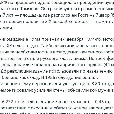
РФ на прошлой неделе сообщила о проведении аук
участков в Тамбове. Оба реализуются с размещёнными
ый лот — площадка, где расположен Гостиный двор 
 в первой половине XIX века. Этот объект — памятн
чения.
иком здание ГУМа признали 4 декабря 1974-го. Исто
ды XIX века, когда в Тамбове активизировалась торгов
озникла необходимость в возведении каменного гост
 выполнен в стиле русского классицизма. По трём фа
двора обрамляет колоннада дорического ордера (42 
. До революции здание использовали по назначению,
 больше как склад. В 1956 году здание решили
и вернуть ему первоначальную функцию. В 80-х года
ремонтировали: усилили стены, обновили коммуника
6 272 кв. м, площадь земельного участка — 0,45 га.
 соответствии с охранным обязательством запрещаетс