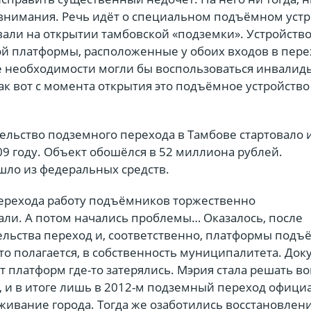
 внимания. Речь идёт о специальном подъёмном устр
вали на открытии тамбовской «подземки». Устройств
ой платформы, расположенные у обоих входов в пере
е необходимости могли бы воспользоваться инвалиды
 Так вот с момента открытия это подъёмное устройство
ельство подземного перехода в Тамбове стартовало 
9 году. Объект обошёлся в 52 миллиона рублей.
ло из федеральных средств.
ерехода работу подъёмников торжественно
ли. А потом начались проблемы… Оказалось, после
ельства переход и, соответственно, платформы подъ
это полагается, в собственность муниципалитета. До
т платформ где-то затерялись. Мэрия стала решать во
, и в итоге лишь в 2012-м подземный переход офици
живание города. Тогда же озаботились восстановлен