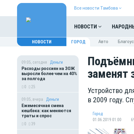
Все новости Тамбова
НОВОСТИ
НАРОДН
НОВОСТИ
ГОРОД
Авто
Благоу
Подъёмни
09:05, сегодня
Деньги
Расходы россиян на ЗОЖ
заменят 
выросли более чем на 40%
за полгода
0
25
Устройство дл
в 2009 году. С
09:05, вчера
Деньги
Ежемесячная смена
кешбэка: как меняются
Город
траты и спрос
01.06.2019 01:00
6
0
39