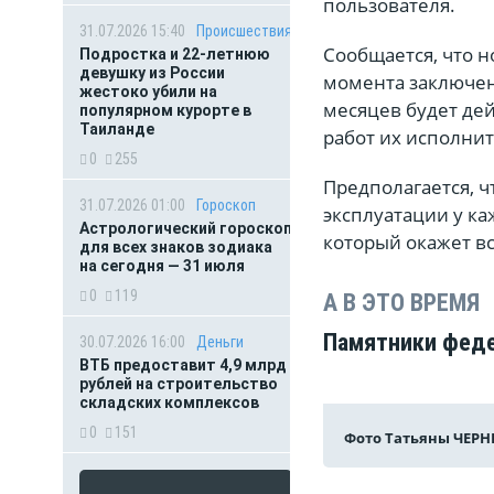
пользователя.
31.07.2026 15:40
Происшествия
Сообщается, что 
Подростка и 22-летнюю
девушку из России
момента заключен
жестоко убили на
месяцев будет де
популярном курорте в
Таиланде
работ их исполнит
0
255
Предполагается, ч
31.07.2026 01:00
Гороскоп
эксплуатации у к
Астрологический гороскоп
который окажет в
для всех знаков зодиака
на сегодня — 31 июля
0
119
А В ЭТО ВРЕМЯ
Памятники феде
30.07.2026 16:00
Деньги
ВТБ предоставит 4,9 млрд
рублей на строительство
складских комплексов
0
151
Фото Татьяны ЧЕР