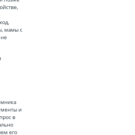
ойстве,
о
ход,
, мамы с
 не
и
ёмника
кументы и
прос в
ально
ием его