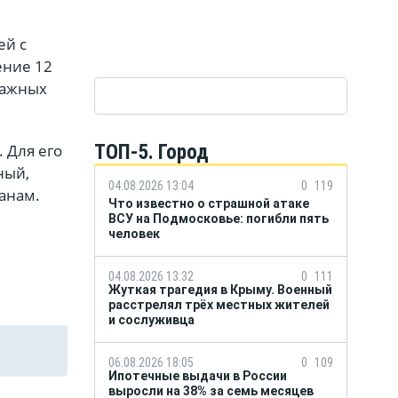
ей с
ение 12
тажных
ТОП-5. Город
 Для его
ный,
04.08.2026 13:04
0
119
анам.
Что известно о страшной атаке
ВСУ на Подмосковье: погибли пять
человек
04.08.2026 13:32
0
111
Жуткая трагедия в Крыму. Военный
расстрелял трёх местных жителей
и сослуживца
06.08.2026 18:05
0
109
Ипотечные выдачи в России
выросли на 38% за семь месяцев