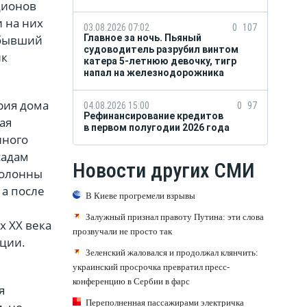
ционов
 на них
03.08.2026 07:02
0
107
Главное за ночь. Пьяный
(бывший
судоводитель разрубил винтом
ик
катера 5-летнюю девочку, тигр
напал на железнодорожника
рия дома
04.08.2026 15:00
0
97
Рефинансирование кредитов
ая
в первом полугодии 2026 года
иного
садам
Новости других СМИ
колонны
 а после
В Киеве прогремели взрывы
Залужный признал правоту Путина: эти слова
х XX века
прозвучали не просто так
ции.
Зеленский жаловался и продолжал клянчить:
украинский просрочка превратил пресс-
конференцию в Сербии в фарс
я
Переполненная пассажирами электричка