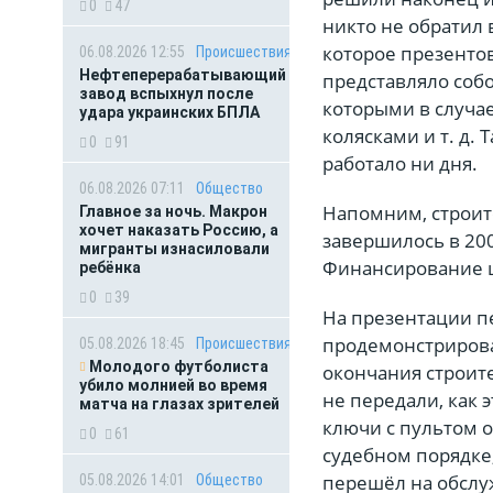
0
47
никто не обратил
которое презенто
06.08.2026 12:55
Происшествия
Нефтеперерабатывающий
представляло соб
завод вспыхнул после
которыми в случа
удара украинских БПЛА
колясками и т. д.
0
91
работало ни дня.
06.08.2026 07:11
Общество
Напомним, строит
Главное за ночь. Макрон
хочет наказать Россию, а
завершилось в 200
мигранты изнасиловали
Финансирование ш
ребёнка
0
39
На презентации п
продемонстрирова
05.08.2026 18:45
Происшествия
Молодого футболиста
окончания строит
убило молнией во время
не передали, как 
матча на глазах зрителей
ключи с пультом о
0
61
судебном порядке
перешёл на обслу
05.08.2026 14:01
Общество