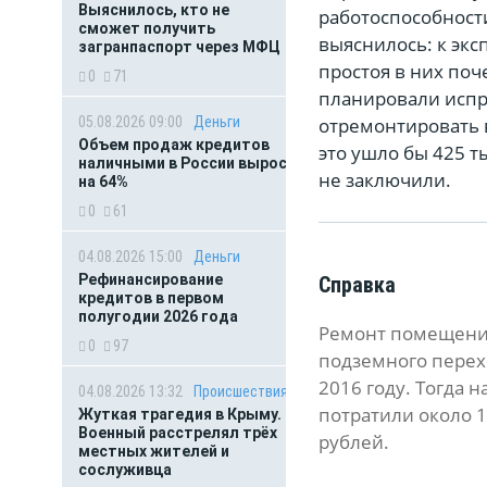
Выяснилось, кто не
работоспособност
сможет получить
выяснилось: к эк
загранпаспорт через МФЦ
простоя в них поч
0
71
планировали исп
05.08.2026 09:00
Деньги
отремонтировать 
Объем продаж кредитов
это ушло бы 425 т
наличными в России вырос
не заключили.
на 64%
0
61
04.08.2026 15:00
Деньги
Рефинансирование
Справка
кредитов в первом
полугодии 2026 года
Ремонт помещени
0
97
подземного перех
2016 году. Тогда н
04.08.2026 13:32
Происшествия
потратили около 
Жуткая трагедия в Крыму.
Военный расстрелял трёх
рублей.
местных жителей и
сослуживца