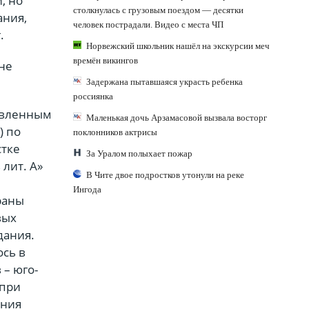
, но
столкнулась с грузовым поездом — десятки
ания,
человек пострадали. Видео с места ЧП
.
Норвежский школьник нашёл на экскурсии меч
времён викингов
не
Задержана пытавшаяся украсть ребенка
россиянка
авленным
Маленькая дочь Арзамасовой вызвала восторг
) по
поклонников актрисы
стке
За Уралом полыхает пожар
 лит. А»
В Чите двое подростков утонули на реке
Ингода
раны
вых
дания.
ось в
 – юго-
 при
ания