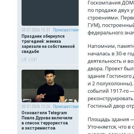
Госкомпания ДОМ.
по продаже двух 
строениями. Перв
ГУМ), построенный
30.07.2026 15:31
Происшествия
федерального зна
Праздник обернулся
трагедией: жениха
Напомним, памятн
зарезали на собственной
свадьбе
началась в 30-е го
0
131
деятельность и в
двора. Проект был
здание Гостиного 
и 2 полуколонны)
событий 1917-го —
реконструировать 
Гостиный двор от
30.07.2026 15:26
Происшествия
Основателя Telegram
Павла Дурова включили
Площадь здания — 
в список террористов
Уточняется, что в
и экстремистов