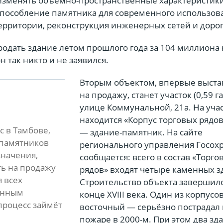
 изменять объёмно-пространственные характеристики
пособление памятника для современного использов
ерритории, реконструкция инженерных сетей и дорог
родать здание летом прошлого года за 104 миллиона 
н так никто и не заявился.
Вторым объектом, впервые выст
на продажу, станет участок (0,59 га
улице Коммунальной, 21а. На уча
находится «Корпус торговых рядов
с в Тамбове,
— здание-памятник. На сайте
 памятников
регионального управления Госох
начения,
сообщается: всего в состав «Торго
ь на продажу
рядов» входят четыре каменных з
 всех
Строительство объекта завершил
анным
конце XVIII века. Один из корпусов
процесс займёт
восточный — серьёзно пострадал
пожаре в 2000-м. При этом два зд