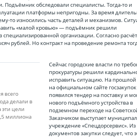
и. Подъёмник обследовали специалисты. Тогда-то и
сплуатации платформы непригодны. За время длитель
ему-то износились часть деталей и механизмов. Сит
равить «малой кровью» — подъёмник решили
в специализированной организации. Согласно расчё
ысяч рублей. Но контракт на проведение ремонта тогд
Сейчас городские власти по треб
прокуратуры решили кардинальн
исправить ситуацию. На прошлой
на официальном сайте госзакупок
я всего
появился тендер на поставку и м
ода делали в
нового подъёмного устройства в
а эти цели
подземном переходе на Советско
1,5 миллиона
Заказчиком выступает муниципа
учреждение «Спецдорсервис». Из
документов закупки следует, что 