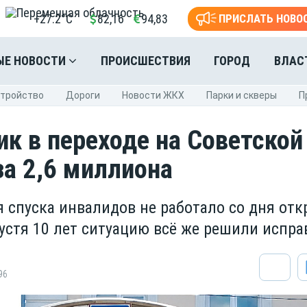
+27.2°C
82,16
94,83
ПРИСЛАТЬ НОВО
ЫЕ НОВОСТИ
ПРОИСШЕСТВИЯ
ГОРОД
ВЛАС
стройство
Дороги
Новости ЖКХ
Парки и скверы
П
к в переходе на Советской
за 2,6 миллиона
я спуска инвалидов не работало со дня от
пустя 10 лет ситуацию всё же решили испра
96