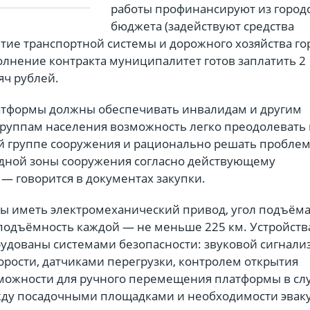
работы профинансируют из город
бюджета (задействуют средства
тие транспортной системы и дорожного хозяйства го
олнение контракта муниципалитет готов заплатить 2
яч рублей.
тформы должны обеспечивать инвалидам и другим
уппам населения возможность легко преодолевать
й группе сооружения и рационально решать пробле
дной зоны сооружения согласно действующему
 — говорится в документах закупки.
 иметь электромеханический привод, угол подъёма 
оподъёмность каждой — не меньше 225 км. Устройств
удованы системами безопасности: звуковой сигнали
орости, датчиками перегрузки, контролем открытия
можности для ручного перемещения платформы в сл
жду посадочными площадками и необходимости эвак