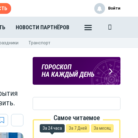
СТЬ
Войти
ТЬ
НОВОСТИ ПАРТНЁРОВ
раздники
Транспорт
ПОГОДА
ГОРОСКОП
В ТАМБОВЕ
НА КАЖДЫЙ ДЕНЬ
крытия
вить.
Самое читаемое
За 24 часа
За 7 Дней
За месяц