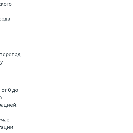
ского
рода
 перепад
му
от 0 до
а
зацией,
учае
уации