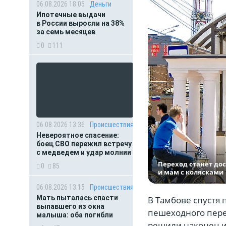
06.08.2026 18:05
Деньги
Ипотечные выдачи
в России выросли на 38%
за семь месяцев
0
111
06.08.2026 13:36
Происшествия
Невероятное спасение:
боец СВО пережил встречу
с медведем и удар молнии
Переход станет до
0
85
и мам с колясками
06.08.2026 13:15
Происшествия
Мать пыталась спасти
В Тамбове спустя 
выпавшего из окна
пешеходного перех
малыша: оба погибли
решили наконец и