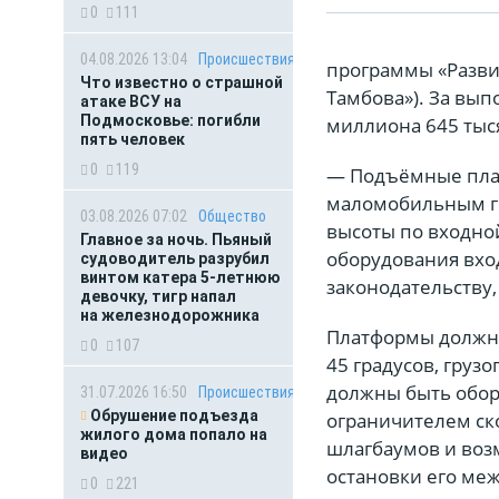
0
111
04.08.2026 13:04
Происшествия
программы «Разви
Что известно о страшной
Тамбова»). За вып
атаке ВСУ на
Подмосковье: погибли
миллиона 645 тыс
пять человек
0
119
— Подъёмные пла
маломобильным гр
03.08.2026 07:02
Общество
высоты по входно
Главное за ночь. Пьяный
оборудования вхо
судоводитель разрубил
винтом катера 5-летнюю
законодательству,
девочку, тигр напал
на железнодорожника
Платформы должны
0
107
45 градусов, груз
должны быть обор
31.07.2026 16:50
Происшествия
Обрушение подъезда
ограничителем ск
жилого дома попало на
шлагбаумов и воз
видео
остановки его ме
0
221