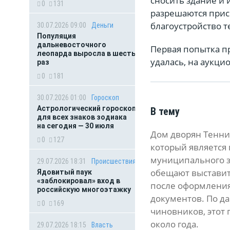
сносить здание и
0
131
разрешаются прис
благоустройство т
30.07.2026 09:00
Деньги
Популяция
дальневосточного
Первая попытка п
леопарда выросла в шесть
удалась, на аукцио
раз
0
181
30.07.2026 01:00
Гороскоп
Астрологический гороскоп
В тему
для всех знаков зодиака
на сегодня — 30 июля
Дом дворян Тенни
0
127
который является
муниципального з
29.07.2026 18:31
Происшествия
обещают выставит
Ядовитый паук
«заблокировал» вход в
после оформления
российскую многоэтажку
документов. По д
0
169
чиновников, этот 
около года.
29.07.2026 18:15
Власть