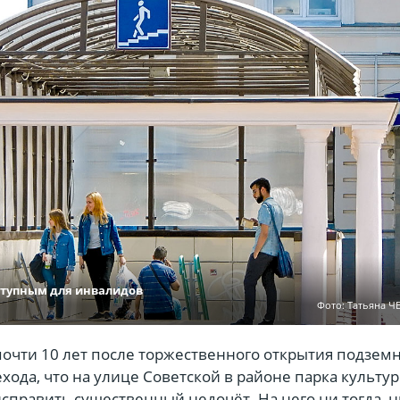
ступным для инвалидов
Фото: Татьяна 
почти 10 лет после торжественного открытия подзем
ода, что на улице Советской в районе парка культур
справить существенный недочёт. На него ни тогда, 