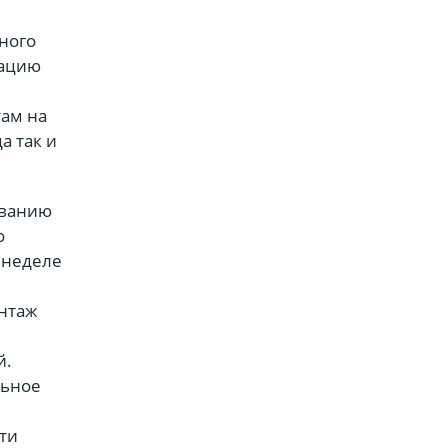
ного
уацию
там на
а так и
ованию
о
 неделе
онтаж
й.
льное
эти