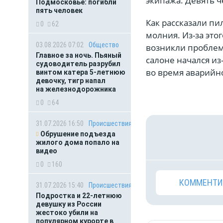
экипажа. Девять 
Подмосковье: погибли
пять человек
Как рассказали пи
0
62
молния. Из-за это
03.08.2026 07:02
Общество
возникли проблем
Главное за ночь. Пьяный
салоне начался из
судоводитель разрубил
во время аварийн
винтом катера 5-летнюю
девочку, тигр напал
на железнодорожника
0
64
31.07.2026 16:50
Происшествия
Обрушение подъезда
жилого дома попало на
видео
0
160
КОММЕНТИ
31.07.2026 15:40
Происшествия
Подростка и 22-летнюю
девушку из России
жестоко убили на
популярном курорте в