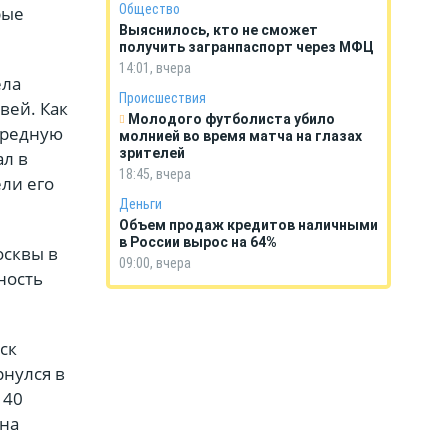
Общество
рые
Выяснилось, кто не сможет
получить загранпаспорт через МФЦ
14:01, вчера
ела
Происшествия
вей. Как
Молодого футболиста убило
ередную
молнией во время матча на глазах
зрителей
ал в
18:45, вчера
ли его
Деньги
Объем продаж кредитов наличными
в России вырос на 64%
осквы в
09:00, вчера
ность
ск
рнулся в
 40
ена