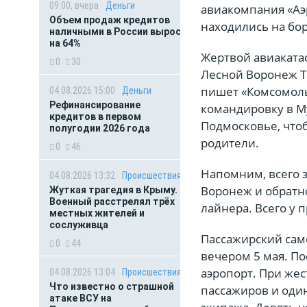
09:00, вчера
Деньги
авиакомпания «Аэ
Объем продаж кредитов
находились на бор
наличными в России вырос
на 64%
Жертвой авиаката
0
30
Лесной Воронеж Т
пишет «Комсомоль
04.08.2026 15:00
Деньги
Рефинансирование
командировку в М
кредитов в первом
Подмосковье, чтоб
полугодии 2026 года
родители.
0
46
Напомним, всего з
04.08.2026 13:32
Происшествия
Воронеж и обратн
Жуткая трагедия в Крыму.
Военный расстрелял трёх
лайнера. Всего у
местных жителей и
сослуживца
Пассажирский само
0
44
вечером 5 мая. По
аэропорт. При жес
04.08.2026 13:04
Происшествия
Что известно о страшной
пассажиров и оди
атаке ВСУ на