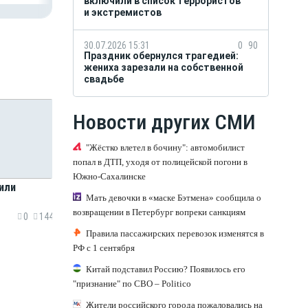
включили в список террористов
и экстремистов
30.07.2026 15:31
0
90
Праздник обернулся трагедией:
жениха зарезали на собственной
свадьбе
Новости других СМИ
"Жёстко влетел в бочину": автомобилист
попал в ДТП, уходя от полицейской погони в
Южно-Сахалинске
или
Мать девочки в «маске Бэтмена» сообщила о
возвращении в Петербург вопреки санкциям
0
144
Правила пассажирских перевозок изменятся в
РФ с 1 сентября
Китай подставил Россию? Появилось его
"признание" по СВО – Politico
Жители российского города пожаловались на