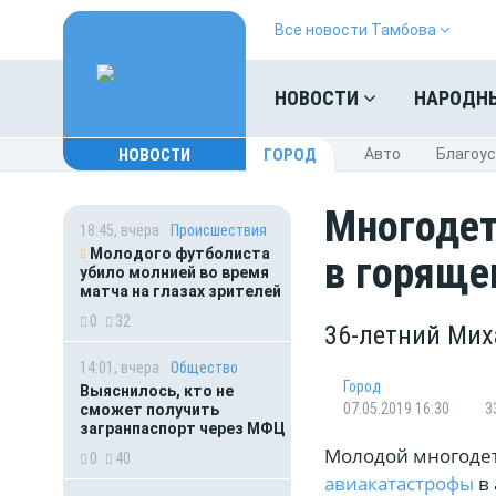
Все новости Тамбова
НОВОСТИ
НАРОДН
НОВОСТИ
ГОРОД
Авто
Благоу
Многодет
18:45, вчера
Происшествия
Молодого футболиста
в горяще
убило молнией во время
матча на глазах зрителей
0
32
36-летний Мих
14:01, вчера
Общество
Город
Выяснилось, кто не
07.05.2019 16:30
3
сможет получить
загранпаспорт через МФЦ
Молодой многодет
0
40
авиакатастрофы
в