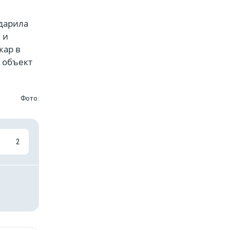
ударила
 и
жар в
й объект
Фото:
2