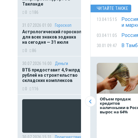
Таиланде
ЧИТАЙТЕ ТАКЖЕ
0
186
Россия
13.04 15:15
и марк
31.07.2026 01:00
Гороскоп
Астрологический гороскоп
Россия
03.04 11:05
для всех знаков зодиака
на сегодня — 31 июля
В Тамб
30.01 09:47
0
86
30.07.2026 16:00
Деньги
ВТБ предоставит 4,9 млрд
рублей на строительство
складских комплексов
0
116
Объем продаж
кредитов
наличными в Рос
вырос на 64%
30.07.2026 15:31
Происшествия