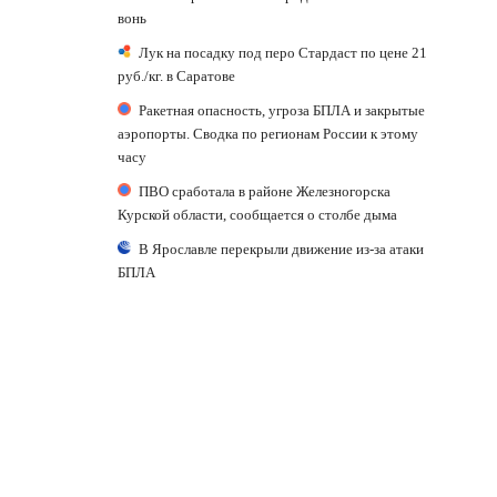
вонь
Лук на посадку под перо Стардаст по цене 21
руб./кг. в Саратове
Ракетная опасность, угроза БПЛА и закрытые
аэропорты. Сводка по регионам России к этому
часу
ПВО сработала в районе Железногорска
Курской области, сообщается о столбе дыма
В Ярославле перекрыли движение из-за атаки
БПЛА