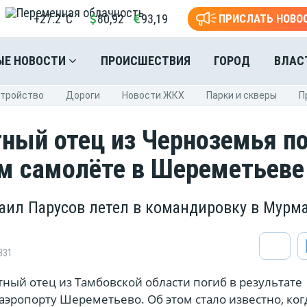
+27.2°C
80,92
93,19
ПРИСЛАТЬ НОВО
ЫЕ НОВОСТИ
ПРОИСШЕСТВИЯ
ГОРОД
ВЛАС
стройство
Дороги
Новости ЖКХ
Парки и скверы
П
ный отец из Черноземья п
м самолёте в Шереметьеве
аил Парусов летел в командировку в Мурм
331
ный отец из Тамбовской области погиб в результате
 аэропорту Шереметьево. Об этом стало известно, ког