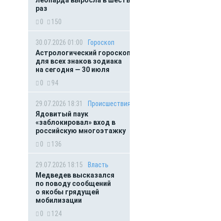
леопарда выросла в шесть
раз
0
150
30.07.2026 01:00
Гороскоп
Астрологический гороскоп
для всех знаков зодиака
на сегодня — 30 июля
0
94
29.07.2026 18:31
Происшествия
Ядовитый паук
«заблокировал» вход в
российскую многоэтажку
0
136
29.07.2026 18:15
Власть
Медведев высказался
по поводу сообщений
о якобы грядущей
мобилизации
0
124