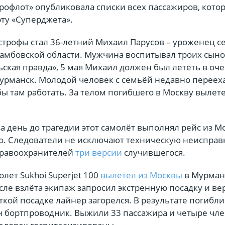
рофлот» опубликовала списки всех пассажиров, кото
ту «Суперджета».
строфы стал 36-летний Михаил Парусов – уроженец с
амбовской области. Мужчина воспитывал троих сыно
ская правда», 5 мая Михаил должен был лететь в оч
урманск. Молодой человек с семьёй недавно переех
ы там работать. За телом погибшего в Москву вылете
а день до трагедии этот самолёт выполнял рейс из М
о. Следователи не исключают техническую неисправ
 правоохранителей
три версии
случившегося.
лет Sukhoi Superjet 100
вылетел из Москвы
в Мурман
сле взлёта экипаж запросил экстренную посадку и ве
ткой посадке лайнер загорелся. В результате погибли
н бортпроводник. Выжили 33 пассажира и четыре чл