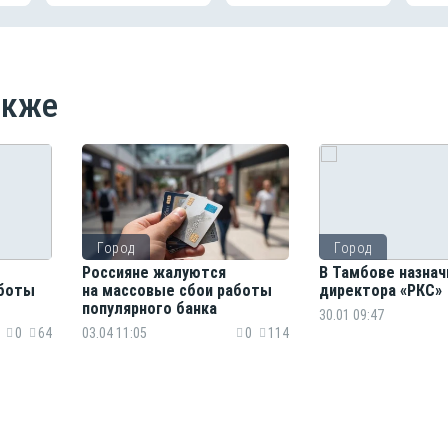
акже
Город
Город
Россияне жалуются
В Тамбове назнач
аботы
на массовые сбои работы
директора «РКС»
популярного банка
30.01 09:47
0
64
03.04 11:05
0
114