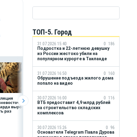
а
ТОП-5. Город
а
31.07.2026 15:40
0
186
Подростка и 22-летнюю девушку
из России жестоко убили на
популярном курорте в Таиланде
31.07.2026 16:50
0
160
Обрушение подъезда жилого дома
попало на видео
уляция
30.07.2026 16:00
ВТБ скорректировал
Прогноз выплат
0
116
невосточного
макроэкономически
кешбэка
ВТБ предоставит 4,9 млрд рублей
арда выросла в
й прогноз на 2026 год
российскими
на строительство складских
ь раз
банками на втор
комплексов
полугодие
30.07.2026 15:26
0
96
Основателя Telegram Павла Дурова