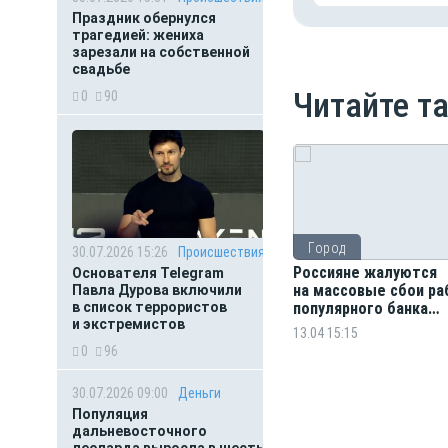
Праздник обернулся
трагедией: жениха
зарезали на собственной
свадьбе
Читайте т
0
90
Город
30.07.2026 15:26
Происшествия
Россияне жалуются
Основателя Telegram
на массовые сбои р
Павла Дурова включили
в список террористов
популярного банка
и экстремистов
и маркетплейса
13.04 15:15
0
96
30.07.2026 09:00
Деньги
Популяция
дальневосточного