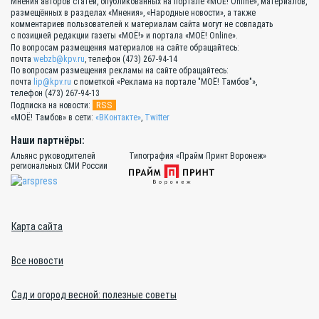
Мнения авторов статей, опубликованных на портале «МОЁ! Online», материалов,
размещённых в разделах «Мнения», «Народные новости», а также
комментариев пользователей к материалам сайта могут не совпадать
с позицией редакции газеты «МОЁ!» и портала «МОЁ! Online».
По вопросам размещения материалов на сайте обращайтесь:
почта
webzb@kpv.ru
, телефон (473) 267-94-14
По вопросам размещения рекламы на сайте обращайтесь:
почта
lip@kpv.ru
с пометкой «Реклама на портале "МОЁ! Тамбов"»,
телефон (473) 267-94-13
RSS
Подписка на новости:
«МОЁ! Тамбов» в сети:
«ВКонтакте»
,
Twitter
Наши партнёры:
Альянс руководителей
Типография «Прайм Принт Воронеж»
региональных СМИ России
Карта сайта
Все новости
Сад и огород весной: полезные советы