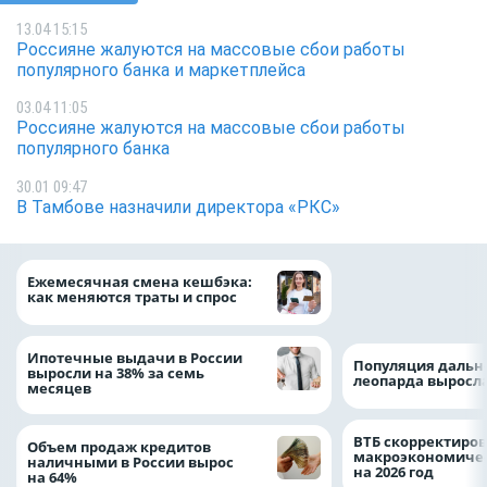
13.04 15:15
Россияне жалуются на массовые сбои работы
популярного банка и маркетплейса
03.04 11:05
Россияне жалуются на массовые сбои работы
популярного банка
30.01 09:47
В Тамбове назначили директора «РКС»
ВТБ предоставит 
Ежемесячная смена кешбэка:
рублей на строит
как меняются траты и спрос
складских компл
Ипотечные выдачи в России
Популяция дальн
выросли на 38% за семь
леопарда выросла
месяцев
ВТБ скорректиро
Объем продаж кредитов
макроэкономичес
наличными в России вырос
на 2026 год
на 64%