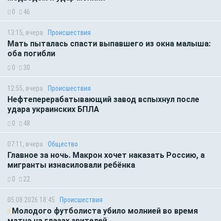
0
46
13:15, вчера
Происшествия
Мать пыталась спасти выпавшего из окна малыша:
оба погибли
0
30
12:55, вчера
Происшествия
Нефтеперерабатывающий завод вспыхнул после
удара украинских БПЛА
0
48
07:11, вчера
Общество
Главное за ночь. Макрон хочет наказать Россию, а
мигранты изнасиловали ребёнка
0
22
05.08.2026 18:45
Происшествия
Молодого футболиста убило молнией во время
матча на глазах зрителей