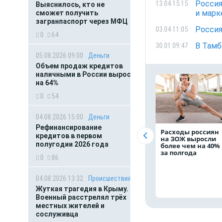
Россия
13.04 15:15
Выяснилось, кто не
и марк
сможет получить
загранпаспорт через МФЦ
Россия
03.04 11:05
0
64
В Тамб
30.01 09:47
05.08.2026 09:00
Деньги
Объем продаж кредитов
наличными в России вырос
на 64%
0
54
04.08.2026 15:00
Деньги
Рефинансирование
Расходы россиян
кредитов в первом
на ЗОЖ выросли
полугодии 2026 года
более чем на 40%
за полгода
0
86
04.08.2026 13:32
Происшествия
Жуткая трагедия в Крыму.
Военный расстрелял трёх
местных жителей и
сослуживца