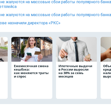
не жалуются на массовые сбои работы популярного банк
етплейса
не жалуются на массовые сбои работы популярного банк
ове назначили директора «РКС»
Ежемесячная смена
Ипотечные выдачи
Объ
кешбэка:
в России выросли
кре
как меняются траты
на 38% за семь
нал
и спрос
месяцев
выро