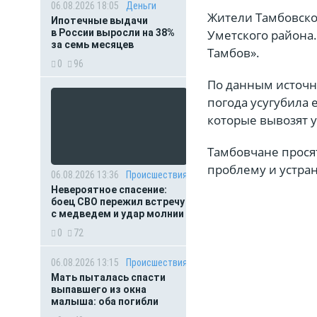
06.08.2026 18:05
Деньги
Жители Тамбовской
Ипотечные выдачи
в России выросли на 38%
Уметского района.
за семь месяцев
Тамбов».
0
96
По данным источн
погода усугубила 
которые вывозят 
Тамбовчане прося
проблему и устра
06.08.2026 13:36
Происшествия
Невероятное спасение:
боец СВО пережил встречу
с медведем и удар молнии
0
72
06.08.2026 13:15
Происшествия
Мать пыталась спасти
выпавшего из окна
малыша: оба погибли