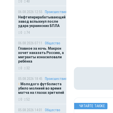
0
40
06.08.2026 12:55
Происшествия
Нефтеперерабатывающий
завод вспыхнул после
удара украинских БПЛА
0
74
06.08.2026 07:11
Общество
Главное за ночь. Макрон
хочет наказать Россию, а
мигранты изнасиловали
ребёнка
0
32
05.08.2026 18:45
Происшествия
Молодого футболиста
убило молнией во время
матча на глазах зрителей
0
52
ЧИТАЙТЕ ТАКЖЕ
05.08.2026 14:01
Общество