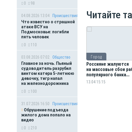
0
98
Читайте т
04.08.2026 13:04
Происшествия
Что известно о страшной
атаке ВСУ на
Подмосковье: погибли
пять человек
0
110
Город
03.08.2026 07:02
Общество
Главное за ночь. Пьяный
Россияне жалуются
судоводитель разрубил
на массовые сбои р
винтом катера 5-летнюю
популярного банка
девочку, тигр напал
и маркетплейса
13.04 15:15
на железнодорожника
0
100
31.07.2026 16:50
Происшествия
Обрушение подъезда
жилого дома попало на
видео
0
210