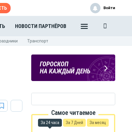
СТЬ
Войти
ТЬ
НОВОСТИ ПАРТНЁРОВ
раздники
Транспорт
ПОГОДА
ГОРОСКОП
В ТАМБОВЕ
НА КАЖДЫЙ ДЕНЬ
Самое читаемое
За 24 часа
За 7 Дней
За месяц