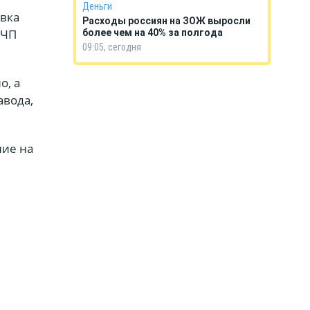
Деньги
овка
Расходы россиян на ЗОЖ выросли
«ЧП
более чем на 40% за полгода
09:05, сегодня
о, а
авода,
ние на