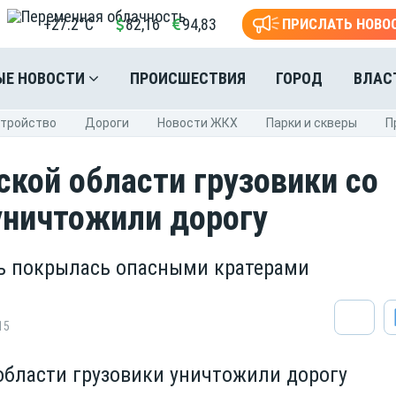
+27.2°C
82,16
94,83
ПРИСЛАТЬ НОВО
ЫЕ НОВОСТИ
ПРОИСШЕСТВИЯ
ГОРОД
ВЛАС
стройство
Дороги
Новости ЖКХ
Парки и скверы
П
ской области грузовики со
уничтожили дорогу
ь покрылась опасными кратерами
15
области грузовики уничтожили дорогу