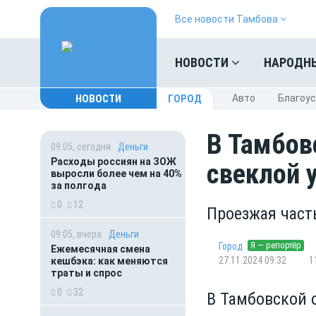
Все новости Тамбова
НОВОСТИ
НАРОДН
НОВОСТИ
ГОРОД
Авто
Благоу
В Тамбов
09:05, сегодня
Деньги
Расходы россиян на ЗОЖ
свеклой 
выросли более чем на 40%
за полгода
0
12
Проезжая част
09:05, вчера
Деньги
Я — репортёр
Город
Ежемесячная смена
27.11.2024 09:32
1
кешбэка: как меняются
траты и спрос
0
32
В Тамбовской 