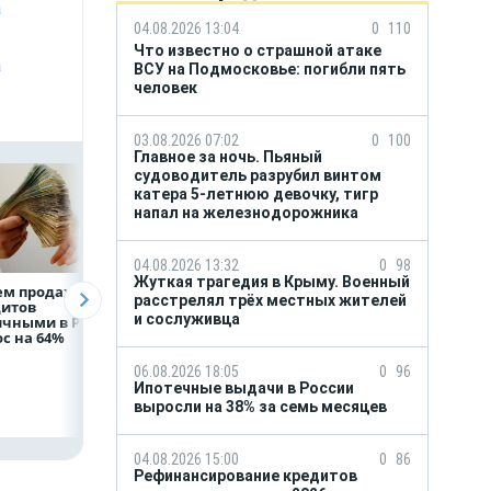
а
04.08.2026 13:04
0
110
Что известно о страшной атаке
а
ВСУ на Подмосковье: погибли пять
человек
03.08.2026 07:02
0
100
Главное за ночь. Пьяный
судоводитель разрубил винтом
катера 5-летнюю девочку, тигр
напал на железнодорожника
04.08.2026 13:32
0
98
Жуткая трагедия в Крыму. Военный
ем продаж
Рефинансирование
ВТБ предоставит 
расстрелял трёх местных жителей
дитов
кредитов в первом
млрд рублей
и сослуживца
ичными в России
полугодии 2026 года
на строительство
с на 64%
складских
комплексов
06.08.2026 18:05
0
96
Ипотечные выдачи в России
выросли на 38% за семь месяцев
04.08.2026 15:00
0
86
Рефинансирование кредитов