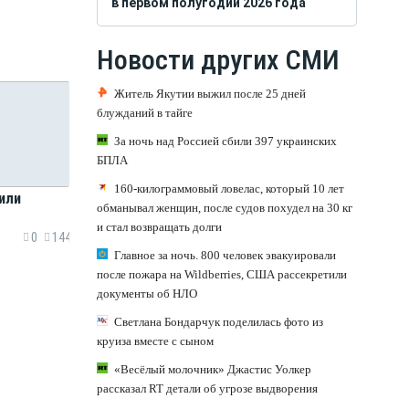
в первом полугодии 2026 года
Новости других СМИ
Житель Якутии выжил после 25 дней
блужданий в тайге
За ночь над Россией сбили 397 украинских
БПЛА
160-килограммовый ловелас, который 10 лет
или
обманывал женщин, после судов похудел на 30 кг
и стал возвращать долги
0
144
Главное за ночь. 800 человек эвакуировали
после пожара на Wildberries, США рассекретили
документы об НЛО
Светлана Бондарчук поделилась фото из
круиза вместе с сыном
«Весёлый молочник» Джастис Уолкер
рассказал RT детали об угрозе выдворения