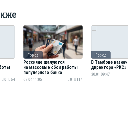
акже
Город
Город
Россияне жалуются
В Тамбове назнач
аботы
на массовые сбои работы
директора «РКС»
популярного банка
30.01 09:47
0
64
03.04 11:05
0
114