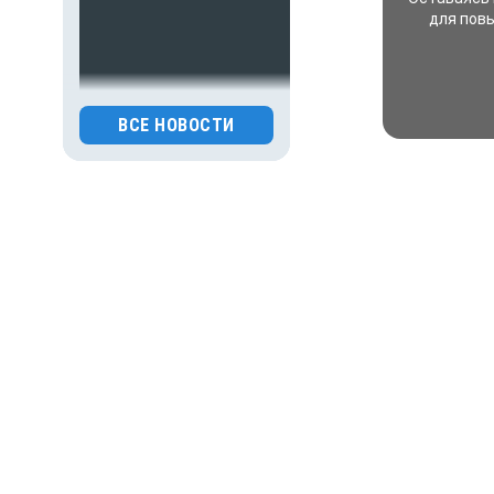
для пов
30.07.2026 15:31
Происшествия
ВСЕ НОВОСТИ
Праздник обернулся
трагедией: жениха
зарезали на собственной
свадьбе
0
126
30.07.2026 15:26
Происшествия
Основателя Telegram
Павла Дурова включили
в список террористов
и экстремистов