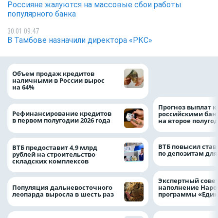
Россияне жалуются на массовые сбои работы
популярного банка
30.01 09:47
В Тамбове назначили директора «РКС»
ВТБ скорректиро
Объем продаж кредитов
макроэкономичес
наличными в России вырос
на 2026 год
на 64%
Прогноз выплат 
Рефинансирование кредитов
российскими ба
в первом полугодии 2026 года
на второе полуго
ВТБ повысил став
ВТБ предоставит 4,9 млрд
по депозитам для
рублей на строительство
складских комплексов
Экспертный совет
Популяция дальневосточного
наполнение Нар
леопарда выросла в шесть раз
программы «Един