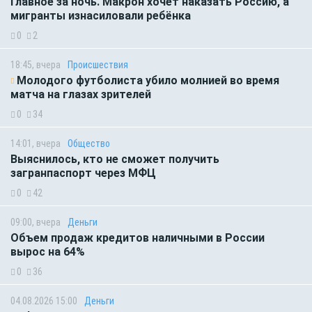
Главное за ночь. Макрон хочет наказать Россию, а
мигранты изнасиловали ребёнка
0
2
18:45, вчера
Происшествия
Молодого футболиста убило молнией во время
матча на глазах зрителей
0
34
14:01, вчера
Общество
Выяснилось, кто не сможет получить
загранпаспорт через МФЦ
0
42
09:00, вчера
Деньги
Объем продаж кредитов наличными в России
вырос на 64%
0
36
04.08.2026 15:00
Деньги