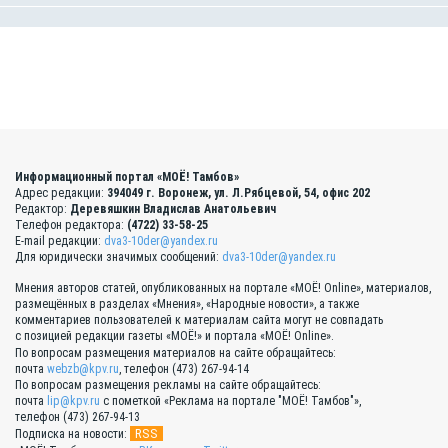
Информационный портал «МОЁ! Тамбов»
Адрес редакции:
394049 г. Воронеж, ул. Л.Рябцевой, 54, офис 202
Редактор:
Деревяшкин Владислав Анатольевич
Телефон редактора:
(4722) 33-58-25
E-mail редакции:
dva3-10der@yandex.ru
Для юридически значимых сообщений:
dva3-10der@yandex.ru
Мнения авторов статей, опубликованных на портале «МОЁ! Online», материалов,
размещённых в разделах «Мнения», «Народные новости», а также
комментариев пользователей к материалам сайта могут не совпадать
с позицией редакции газеты «МОЁ!» и портала «МОЁ! Online».
По вопросам размещения материалов на сайте обращайтесь:
почта
webzb@kpv.ru
, телефон (473) 267-94-14
По вопросам размещения рекламы на сайте обращайтесь:
почта
lip@kpv.ru
с пометкой «Реклама на портале "МОЁ! Тамбов"»,
телефон (473) 267-94-13
RSS
Подписка на новости: