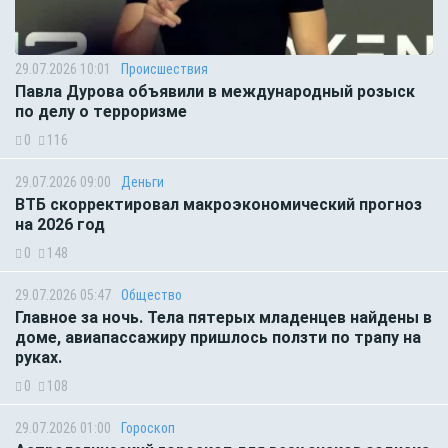
29.07.2026 10:01
Происшествия
Павла Дурова объявили в международный розыск
по делу о терроризме
0
116
29.07.2026 09:00
Деньги
ВТБ скорректировал макроэкономический прогноз
на 2026 год
0
148
29.07.2026 05:47
Общество
Главное за ночь. Тела пятерых младенцев найдены в
доме, авиапассажиру пришлось ползти по трапу на
руках.
0
108
29.07.2026 01:00
Гороскоп