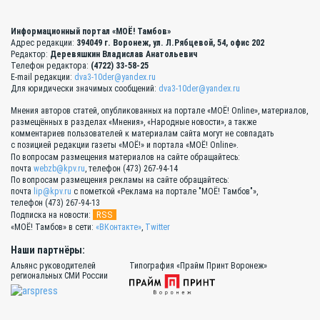
Информационный портал «МОЁ! Тамбов»
Адрес редакции:
394049 г. Воронеж, ул. Л.Рябцевой, 54, офис 202
Редактор:
Деревяшкин Владислав Анатольевич
Телефон редактора:
(4722) 33-58-25
E-mail редакции:
dva3-10der@yandex.ru
Для юридически значимых сообщений:
dva3-10der@yandex.ru
Мнения авторов статей, опубликованных на портале «МОЁ! Online», материалов,
размещённых в разделах «Мнения», «Народные новости», а также
комментариев пользователей к материалам сайта могут не совпадать
с позицией редакции газеты «МОЁ!» и портала «МОЁ! Online».
По вопросам размещения материалов на сайте обращайтесь:
почта
webzb@kpv.ru
, телефон (473) 267-94-14
По вопросам размещения рекламы на сайте обращайтесь:
почта
lip@kpv.ru
с пометкой «Реклама на портале "МОЁ! Тамбов"»,
телефон (473) 267-94-13
RSS
Подписка на новости:
«МОЁ! Тамбов» в сети:
«ВКонтакте»
,
Twitter
Наши партнёры:
Альянс руководителей
Типография «Прайм Принт Воронеж»
региональных СМИ России