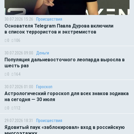
30.07.2026 15:26
Происшествия
Основателя Telegram Павла Дурова включили
в список террористов и экстремистов
0
106
30.07.2026 09:00
Деньги
Популяция дальневосточного леопарда выросла в
шесть раз
0
164
30.07.2026 01:00
Гороскоп
Астрологический гороскоп для всех знаков зодиака
на сегодня — 30 июля
0
112
29.07.2026 18:31
Происшествия
Ядовитый паук «заблокировал» вход в российскую
многоэтажку