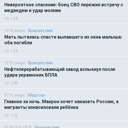
Невероятное спасение: боец СВО пережил встречу с
медведем и удар молнии
0
34
13:15, вчера
Происшествия
Мать пыталась спасти выпавшего из окна малыша:
оба погибли
0
24
12:55, вчера
Происшествия
Нефтеперерабатывающий завод вспыхнул после
удара украинских БПЛА
0
38
07:11, вчера
Общество
Главное за ночь. Макрон хочет наказать Россию, а
мигранты изнасиловали ребёнка
0
16
05.08.2026 18:45
Происшествия