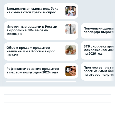
ВТБ предоставит 
Ежемесячная смена кешбэка:
рублей на строит
как меняются траты и спрос
складских компл
Ипотечные выдачи в России
Популяция дальн
выросли на 38% за семь
леопарда выросла
месяцев
ВТБ скорректиро
Объем продаж кредитов
макроэкономичес
наличными в России вырос
на 2026 год
на 64%
Прогноз выплат 
Рефинансирование кредитов
российскими ба
в первом полугодии 2026 года
на второе полуго