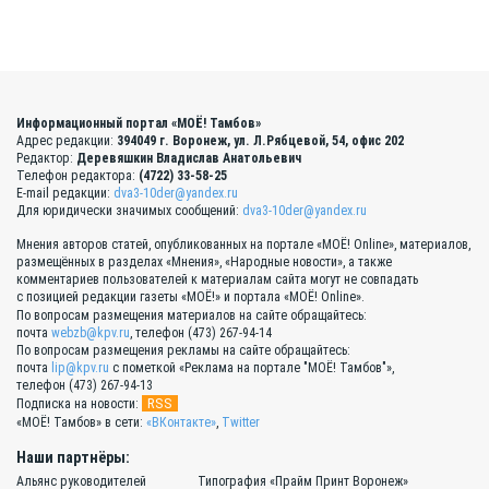
Информационный портал «МОЁ! Тамбов»
Адрес редакции:
394049 г. Воронеж, ул. Л.Рябцевой, 54, офис 202
Редактор:
Деревяшкин Владислав Анатольевич
Телефон редактора:
(4722) 33-58-25
E-mail редакции:
dva3-10der@yandex.ru
Для юридически значимых сообщений:
dva3-10der@yandex.ru
Мнения авторов статей, опубликованных на портале «МОЁ! Online», материалов,
размещённых в разделах «Мнения», «Народные новости», а также
комментариев пользователей к материалам сайта могут не совпадать
с позицией редакции газеты «МОЁ!» и портала «МОЁ! Online».
По вопросам размещения материалов на сайте обращайтесь:
почта
webzb@kpv.ru
, телефон (473) 267-94-14
По вопросам размещения рекламы на сайте обращайтесь:
почта
lip@kpv.ru
с пометкой «Реклама на портале "МОЁ! Тамбов"»,
телефон (473) 267-94-13
RSS
Подписка на новости:
«МОЁ! Тамбов» в сети:
«ВКонтакте»
,
Twitter
Наши партнёры:
Альянс руководителей
Типография «Прайм Принт Воронеж»