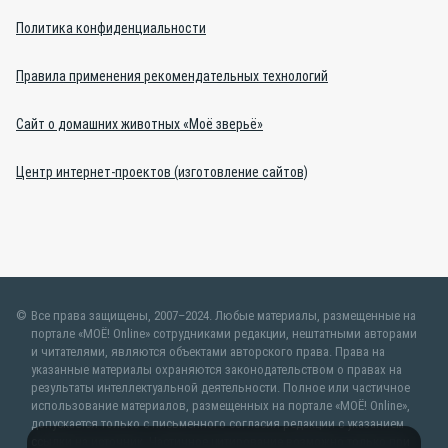
Политика конфиденциальности
Правила применения рекомендательных технологий
Сайт о домашних животных «Моё зверьё»
Центр интернет-проектов (изготовление сайтов)
Все права защищены, 2007–2024. Любые материалы, размещенные на
портале «МОЁ! Online» сотрудниками редакции, нештатными авторами
и читателями, являются объектами авторского права. Права на
указанные материалы охраняются законодательством о правах на
результаты интеллектуальной деятельности. Полное или частичное
использование материалов, размещенных на портале «МОЁ! Online»,
допускается только с письменного согласия редакции с указанием
ссылки на источник. Частичное цитирование возможно только при