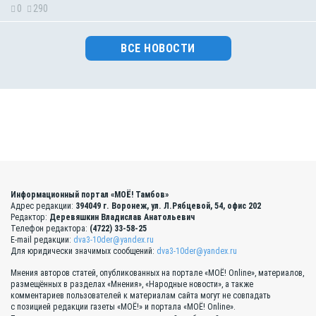
0
290
ВСЕ НОВОСТИ
Информационный портал «МОЁ! Тамбов»
Адрес редакции:
394049 г. Воронеж, ул. Л.Рябцевой, 54, офис 202
Редактор:
Деревяшкин Владислав Анатольевич
Телефон редактора:
(4722) 33-58-25
E-mail редакции:
dva3-10der@yandex.ru
Для юридически значимых сообщений:
dva3-10der@yandex.ru
Мнения авторов статей, опубликованных на портале «МОЁ! Online», материалов,
размещённых в разделах «Мнения», «Народные новости», а также
комментариев пользователей к материалам сайта могут не совпадать
с позицией редакции газеты «МОЁ!» и портала «МОЁ! Online».