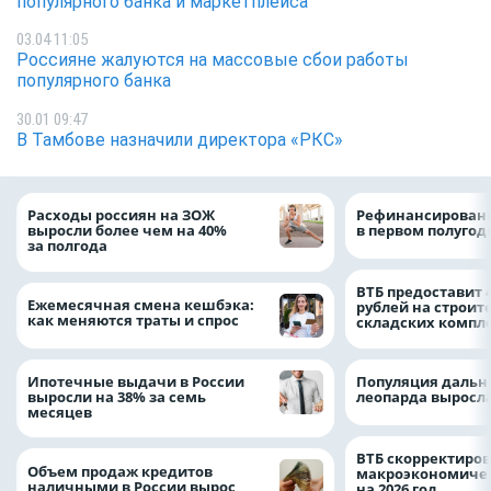
популярного банка и маркетплейса
03.04 11:05
Россияне жалуются на массовые сбои работы
популярного банка
30.01 09:47
В Тамбове назначили директора «РКС»
Расходы россиян на ЗОЖ
Рефинансировани
выросли более чем на 40%
в первом полугоди
за полгода
ВТБ предоставит 
Ежемесячная смена кешбэка:
рублей на строит
как меняются траты и спрос
складских компл
Ипотечные выдачи в России
Популяция дальн
выросли на 38% за семь
леопарда выросла
месяцев
ВТБ скорректиро
Объем продаж кредитов
макроэкономичес
наличными в России вырос
на 2026 год