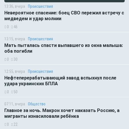
13:36, вчера
Происшествия
Невероятное спасение: боец СВО пережил встречу с
медведем и удар молнии
0
46
13:15, вчера
Происшествия
Мать пыталась спасти выпавшего из окна малыша:
оба погибли
0
30
12:55, вчера
Происшествия
Нефтеперерабатывающий завод вспыхнул после
удара украинских БПЛА
0
50
07:11, вчера
Общество
Главное за ночь. Макрон хочет наказать Россию, а
мигранты изнасиловали ребёнка
0
22