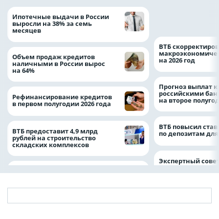
Популяция дальн
Ипотечные выдачи в России
леопарда выросла
выросли на 38% за семь
месяцев
ВТБ скорректиро
макроэкономичес
Объем продаж кредитов
на 2026 год
наличными в России вырос
на 64%
Прогноз выплат 
российскими ба
Рефинансирование кредитов
на второе полуго
в первом полугодии 2026 года
ВТБ повысил став
ВТБ предоставит 4,9 млрд
по депозитам для
рублей на строительство
складских комплексов
Экспертный совет