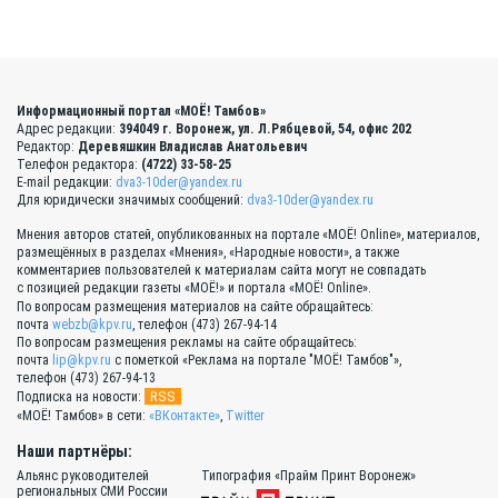
Информационный портал «МОЁ! Тамбов»
Адрес редакции:
394049 г. Воронеж, ул. Л.Рябцевой, 54, офис 202
Редактор:
Деревяшкин Владислав Анатольевич
Телефон редактора:
(4722) 33-58-25
E-mail редакции:
dva3-10der@yandex.ru
Для юридически значимых сообщений:
dva3-10der@yandex.ru
Мнения авторов статей, опубликованных на портале «МОЁ! Online», материалов,
размещённых в разделах «Мнения», «Народные новости», а также
комментариев пользователей к материалам сайта могут не совпадать
с позицией редакции газеты «МОЁ!» и портала «МОЁ! Online».
По вопросам размещения материалов на сайте обращайтесь:
почта
webzb@kpv.ru
, телефон (473) 267-94-14
По вопросам размещения рекламы на сайте обращайтесь:
почта
lip@kpv.ru
с пометкой «Реклама на портале "МОЁ! Тамбов"»,
телефон (473) 267-94-13
RSS
Подписка на новости:
«МОЁ! Тамбов» в сети:
«ВКонтакте»
,
Twitter
Наши партнёры:
Альянс руководителей
Типография «Прайм Принт Воронеж»
региональных СМИ России