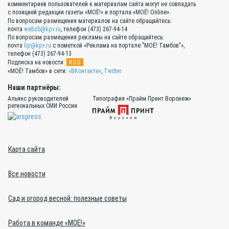
комментариев пользователей к материалам сайта могут не совпадать
с позицией редакции газеты «МОЁ!» и портала «МОЁ! Online».
По вопросам размещения материалов на сайте обращайтесь:
почта
webzb@kpv.ru
, телефон (473) 267-94-14
По вопросам размещения рекламы на сайте обращайтесь:
почта
lip@kpv.ru
с пометкой «Реклама на портале "МОЁ! Тамбов"»,
телефон (473) 267-94-13
RSS
Подписка на новости:
«МОЁ! Тамбов» в сети:
«ВКонтакте»
,
Twitter
Наши партнёры:
Альянс руководителей
Типография «Прайм Принт Воронеж»
региональных СМИ России
Карта сайта
Все новости
Сад и огород весной: полезные советы
Работа в команде «МОЁ!»