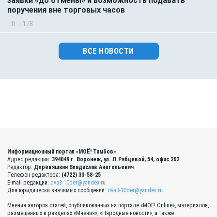
заявки «до отмены» и возможность подавать
поручения вне торговых часов
0
178
ВСЕ НОВОСТИ
Информационный портал «МОЁ! Тамбов»
Адрес редакции:
394049 г. Воронеж, ул. Л.Рябцевой, 54, офис 202
Редактор:
Деревяшкин Владислав Анатольевич
Телефон редактора:
(4722) 33-58-25
E-mail редакции:
dva3-10der@yandex.ru
Для юридически значимых сообщений:
dva3-10der@yandex.ru
Мнения авторов статей, опубликованных на портале «МОЁ! Online», материалов,
размещённых в разделах «Мнения», «Народные новости», а также