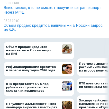
05.08 14:01
Выяснилось, кто не сможет получить загранпаспорт
через МФЦ
05.08 09:00
Объем продаж кредитов наличными в России вырос
на 64%
ВТБ скорректиро
Объем продаж кредитов
макроэкономичес
наличными в России вырос
на 2026 год
на 64%
Прогноз выплат 
Рефинансирование кредитов
российскими ба
в первом полугодии 2026 года
на второе полуго
ВТБ повысил став
ВТБ предоставит 4,9 млрд
по депозитам для
рублей на строительство
складских комплексов
Экспертный совет
Популяция дальневосточного
наполнение Нар
леопарда выросла в шесть раз
программы «Един