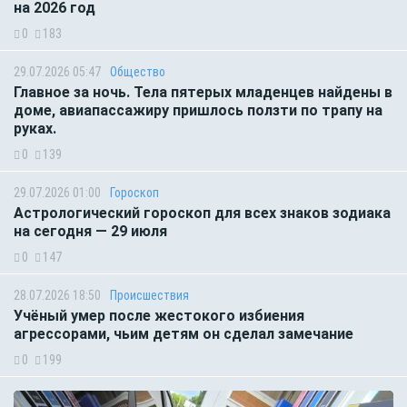
на 2026 год
0
183
29.07.2026 05:47
Общество
Главное за ночь. Тела пятерых младенцев найдены в
доме, авиапассажиру пришлось ползти по трапу на
руках.
0
139
29.07.2026 01:00
Гороскоп
Астрологический гороскоп для всех знаков зодиака
на сегодня — 29 июля
0
147
28.07.2026 18:50
Происшествия
Учёный умер после жестокого избиения
агрессорами, чьим детям он сделал замечание
0
199