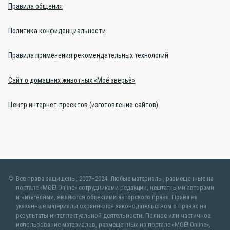
Правила общения
Политика конфиденциальности
Правила применения рекомендательных технологий
Сайт о домашних животных «Моё зверьё»
Центр интернет-проектов (изготовление сайтов)
Все права защищены, 2007–2024. Любые материалы, размещенные на
портале «МОЁ! Online» сотрудниками редакции, нештатными авторами
и читателями, являются объектами авторского права. Права на
указанные материалы охраняются законодательством о правах на
результаты интеллектуальной деятельности. Полное или частичное
использование материалов, размещенных на портале «МОЁ! Online»,