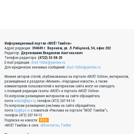
Информационный портал «МОЁ! Тамбов»
Адрес редакции:
394049 г. Воронеж, ул. Л.Рябцевой, 54, офис 202
Редактор:
Деревяшкин Владислав Анатольевич
Телефон редактора:
(4722) 33-58-25
E-mail редакции:
dva3-10der@yandex.ru
Для юридически значимых сообщений:
dva3-10der@yandex.ru
Мнения авторов статей, опубликованных на портале «МОЁ! Online», материалов,
размещённых в разделах «Мнения», «Народные новости», а также
комментариев пользователей к материалам сайта могут не совпадать
с позицией редакции газеты «МОЁ!» и портала «МОЁ! Online».
По вопросам размещения материалов на сайте обращайтесь:
почта
webzb@kpv.ru
, телефон (473) 267-94-14
По вопросам размещения рекламы на сайте обращайтесь:
почта
lip@kpv.ru
с пометкой «Реклама на портале "МОЁ! Тамбов"»,
телефон (473) 267-94-13
RSS
Подписка на новости:
«МОЁ! Тамбов» в сети:
«ВКонтакте»
,
Twitter