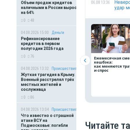
Неверо
06.08 13:36
Объем продаж кредитов
удар м
наличными в России вырос
на 64%
0
48
04.08.2026 15:00
Деньги
Рефинансирование
кредитов в первом
полугодии 2026 года
0
76
Ежемесячная сме
кешбэка:
как меняются тр
04.08.2026 13:32
Происшествия
и спрос
Жуткая трагедия в Крыму.
Военный расстрелял трёх
местных жителей и
сослуживца
0
86
04.08.2026 13:04
Происшествия
Что известно о страшной
атаке ВСУ на
Читайте т
Подмосковье: погибли