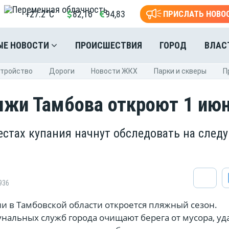
+27.2°C
82,16
94,83
ПРИСЛАТЬ НОВО
ЫЕ НОВОСТИ
ПРОИСШЕСТВИЯ
ГОРОД
ВЛАС
стройство
Дороги
Новости ЖКХ
Парки и скверы
П
яжи Тамбова откроют 1 ию
местах купания начнут обследовать на сле
936
и в Тамбовской области откроется пляжный сезон.
нальных служб города очищают берега от мусора, уд