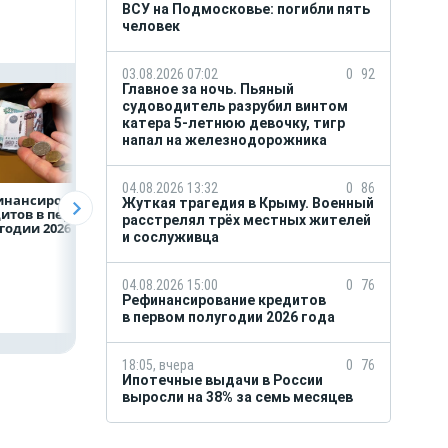
ВСУ на Подмосковье: погибли пять
человек
03.08.2026 07:02
0
92
Главное за ночь. Пьяный
судоводитель разрубил винтом
катера 5-летнюю девочку, тигр
напал на железнодорожника
04.08.2026 13:32
0
86
инансирование
ВТБ предоставит 4,9
Популяция
Жуткая трагедия в Крыму. Военный
итов в первом
млрд рублей
дальневосточног
расстрелял трёх местных жителей
годии 2026 года
на строительство
леопарда выросл
и сослуживца
складских
шесть раз
комплексов
04.08.2026 15:00
0
76
Рефинансирование кредитов
в первом полугодии 2026 года
18:05, вчера
0
76
Ипотечные выдачи в России
выросли на 38% за семь месяцев