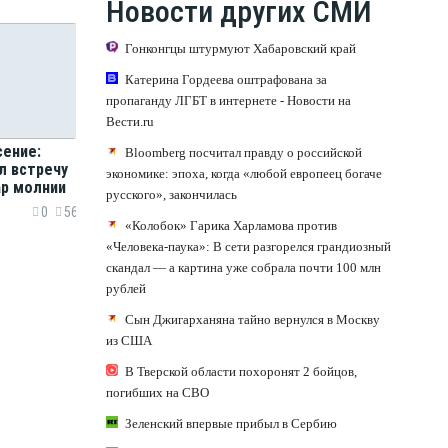
Новости других СМИ
Гонконгцы штурмуют Хабаровский край
Катерина Гордеева оштрафована за
пропаганду ЛГБТ в интернете - Новости на
Вести.ru
сение:
Bloomberg посчитал правду о российской
л встречу
экономике: эпоха, когда «любой европеец богаче
ар молнии
русского», закончилась
0
56
«Колобок» Гарика Харламова против
«Человека-паука»: В сети разгорелся грандиозный
скандал — а картина уже собрала почти 100 млн
рублей
Сын Джигарханяна тайно вернулся в Москву
из США
В Тверской области похоронят 2 бойцов,
погибших на СВО
Зеленский впервые прибыл в Сербию