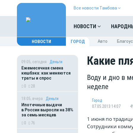
Все новости Тамбова
НОВОСТИ
НАРОДН
НОВОСТИ
ГОРОД
Авто
Благоу
Какие пл
09:05, сегодня
Деньги
Ежемесячная смена
кешбэка: как меняются
Воду и дно в 
траты и спрос
неделе
0
28
18:05, вчера
Деньги
Город
Ипотечные выдачи
07.05.2013 14:07
4
в России выросли на 38%
за семь месяцев
1 июня по традици
0
76
Сотрудники комму