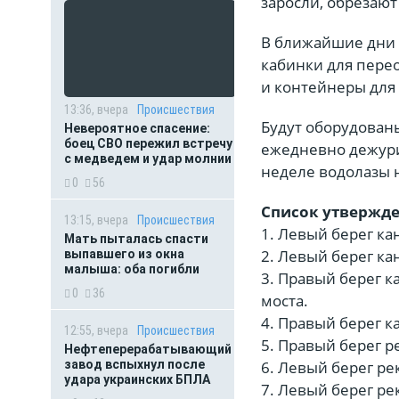
заросли, обрезают 
В ближайшие дни 
кабинки для перео
и контейнеры для 
13:36, вчера
Происшествия
Будут оборудован
Невероятное спасение:
боец СВО пережил встречу
ежедневно дежури
с медведем и удар молнии
неделе водолазы 
0
56
Список утвержде
13:15, вчера
Происшествия
1. Левый берег ка
Мать пыталась спасти
2. Левый берег ка
выпавшего из окна
малыша: оба погибли
3. Правый берег к
0
36
моста.
4. Правый берег к
12:55, вчера
Происшествия
5. Правый берег р
Нефтеперерабатывающий
завод вспыхнул после
6. Левый берег ре
удара украинских БПЛА
7. Левый берег ре