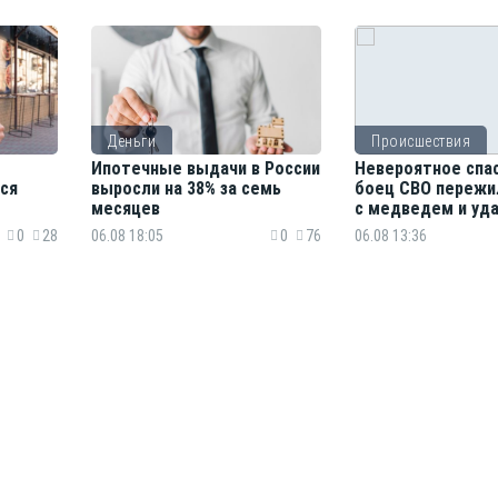
Деньги
Происшествия
Ипотечные выдачи в России
Невероятное спа
ся
выросли на 38% за семь
боец СВО пережи
месяцев
с медведем и уд
0
28
06.08 18:05
0
76
06.08 13:36