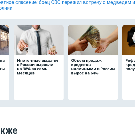
ятное спасение: боец СВО пережил встречу с медведем и
олнии
на
Ипотечные выдачи
Объем продаж
Реф
в России выросли
кредитов
кред
аты
на 38% за семь
наличными в России
полу
месяцев
вырос на 64%
акже