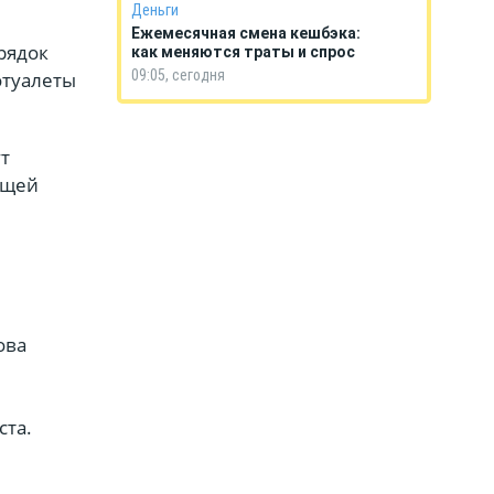
Деньги
Ежемесячная смена кешбэка:
рядок
как меняются траты и спрос
09:05, сегодня
отуалеты
т
ющей
ова
ста.