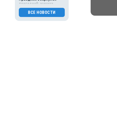
трагедией: жениха
зарезали на собственной
ВСЕ НОВОСТИ
свадьбе
0
118
30.07.2026 15:26
Происшествия
Основателя Telegram
Павла Дурова включили
в список террористов
и экстремистов
0
118
30.07.2026 09:00
Деньги
Популяция
Новости
Народные новости
Виде
дальневосточного
леопарда выросла в шесть
раз