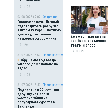
пять человек
0
102
03.08.2026 07:02
Общество
Главное за ночь. Пьяный
судоводитель разрубил
винтом катера 5-летнюю
Деньги
девочку, тигр напал
Ежемесячная смена
на железнодорожника
кешбэка: как меняют
0
94
траты и спрос
07.08 09:05
31.07.2026 16:50
Происшествия
Обрушение подъезда
жилого дома попало на
видео
0
198
31.07.2026 15:40
Происшествия
Подростка и 22-летнюю
девушку из России
жестоко убили на
популярном курорте в
Таиланде