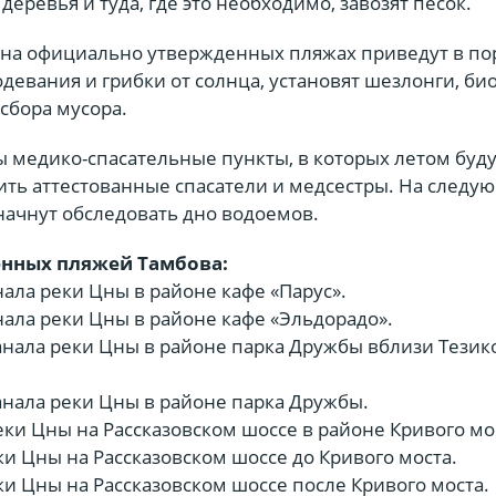
деревья и туда, где это необходимо, завозят песок.
на официально утвержденных пляжах приведут в по
девания и грибки от солнца, установят шезлонги, би
сбора мусора.
ы медико-спасательные пункты, в которых летом буду
ть аттестованные спасатели и медсестры. На следу
начнут обследовать дно водоемов.
нных пляжей Тамбова:
нала реки Цны в районе кафе «Парус».
нала реки Цны в районе кафе «Эльдорадо».
анала реки Цны в районе парка Дружбы вблизи Тезик
анала реки Цны в районе парка Дружбы.
еки Цны на Рассказовском шоссе в районе Кривого мо
ки Цны на Рассказовском шоссе до Кривого моста.
ки Цны на Рассказовском шоссе после Кривого моста.