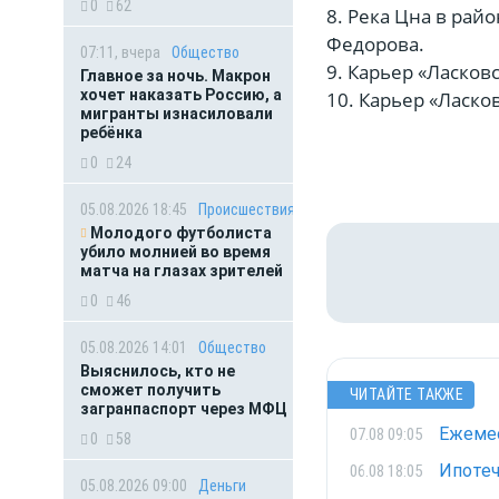
0
62
8. Река Цна в рай
Федорова.
07:11, вчера
Общество
9. Карьер «Ласков
Главное за ночь. Макрон
хочет наказать Россию, а
10. Карьер «Ласко
мигранты изнасиловали
ребёнка
0
24
05.08.2026 18:45
Происшествия
Молодого футболиста
убило молнией во время
матча на глазах зрителей
0
46
05.08.2026 14:01
Общество
Выяснилось, кто не
сможет получить
ЧИТАЙТЕ ТАКЖЕ
загранпаспорт через МФЦ
Ежемес
07.08 09:05
0
58
Ипотеч
06.08 18:05
05.08.2026 09:00
Деньги