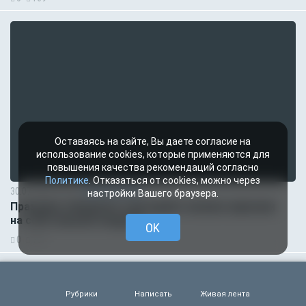
Оставаясь на сайте, Вы даете согласие на
использование cookies, которые применяются для
повышения качества рекомендаций согласно
Политике
. Отказаться от cookies, можно через
30.07.2026 15:31
Происшествия
настройки Вашего браузера.
Праздник обернулся трагедией: жениха зарезали
на собственной свадьбе
OK
0
151
Рубрики
Написать
Живая лента