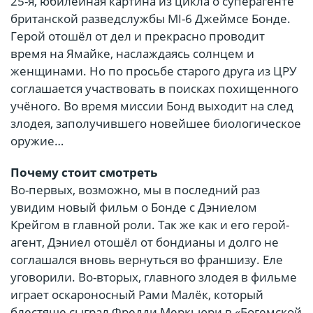
25-я, юбилейная картина из цикла о суперагенте
британской разведслужбы MI-6 Джеймсе Бонде.
Герой отошёл от дел и прекрасно проводит
время на Ямайке, наслаждаясь солнцем и
женщинами. Но по просьбе старого друга из ЦРУ
соглашается участвовать в поисках похищенного
учёного. Во время миссии Бонд выходит на след
злодея, заполучившего новейшее биологическое
оружие…
Почему стоит смотреть
Во-первых, возможно, мы в последний раз
увидим новый фильм о Бонде с Дэниелом
Крейгом в главной роли. Так же как и его герой-
агент, Дэниел отошёл от бондианы и долго не
соглашался вновь вернуться во франшизу. Еле
уговорили. Во-вторых, главного злодея в фильме
играет оскароносный Рами Малёк, который
блестяще сыграл Фредди Меркьюри в «Богемской