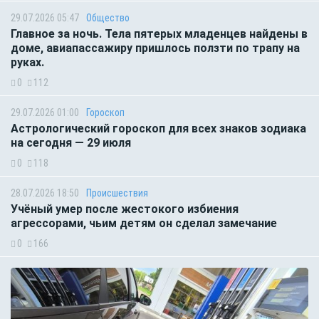
29.07.2026 05:47
Общество
Главное за ночь. Тела пятерых младенцев найдены в
доме, авиапассажиру пришлось ползти по трапу на
руках.
0
112
29.07.2026 01:00
Гороскоп
Астрологический гороскоп для всех знаков зодиака
на сегодня — 29 июля
0
118
28.07.2026 18:50
Происшествия
Учёный умер после жестокого избиения
агрессорами, чьим детям он сделал замечание
0
166