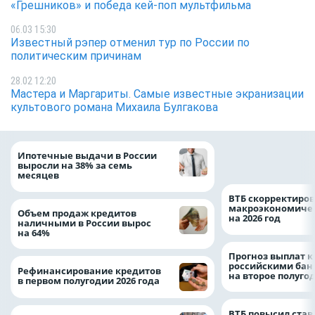
«Грешников» и победа кей-поп мультфильма
06.03 15:30
Известный рэпер отменил тур по России по
политическим причинам
28.02 12:20
Мастера и Маргариты. Самые известные экранизации
культового романа Михаила Булгакова
Популяция дальн
Ипотечные выдачи в России
леопарда выросла
выросли на 38% за семь
месяцев
ВТБ скорректиро
макроэкономичес
Объем продаж кредитов
на 2026 год
наличными в России вырос
на 64%
Прогноз выплат 
российскими ба
Рефинансирование кредитов
на второе полуго
в первом полугодии 2026 года
ВТБ повысил став