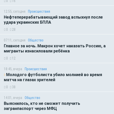
0
16
12:55, сегодня
Происшествия
Нефтеперерабатывающий завод вспыхнул после
удара украинских БПЛА
0
28
07:11, сегодня
Общество
Главное за ночь. Макрон хочет наказать Россию, а
мигранты изнасиловали ребёнка
0
12
18:45, вчера
Происшествия
Молодого футболиста убило молнией во время
матча на глазах зрителей
0
38
14:01, вчера
Общество
Выяснилось, кто не сможет получить
загранпаспорт через МФЦ