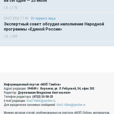
на сегодня — 25 июля
0
170
24.07.2026 17:40
От первого лица
Экспертный совет обсудил наполнение Народной
программы «Единой России»
0
290
Информационный портал «МОЁ! Тамбов»
Адрес редакции:
394049 г. Воронеж, ул. Л.Рябцевой, 54, офис 202
Редактор:
Деревяшкин Владислав Анатольевич
Телефон редактора:
(4722) 33-58-25
E-mail редакции:
dva3-10der@yandex.ru
Для юридически значимых сообщений:
dva3-10der@yandex.ru
Мнения авторов статей, опубликованных на портале «МОЁ! Online», материалов,