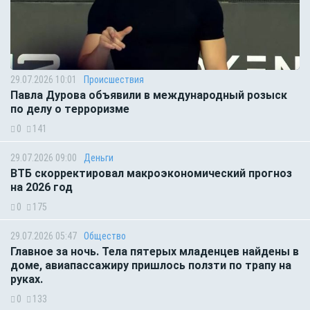
29.07.2026 10:01
Происшествия
Павла Дурова объявили в международный розыск
по делу о терроризме
0
141
29.07.2026 09:00
Деньги
ВТБ скорректировал макроэкономический прогноз
на 2026 год
0
175
29.07.2026 05:47
Общество
Главное за ночь. Тела пятерых младенцев найдены в
доме, авиапассажиру пришлось ползти по трапу на
руках.
0
133