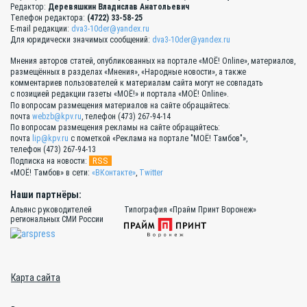
Редактор:
Деревяшкин Владислав Анатольевич
Телефон редактора:
(4722) 33-58-25
E-mail редакции:
dva3-10der@yandex.ru
Для юридически значимых сообщений:
dva3-10der@yandex.ru
Мнения авторов статей, опубликованных на портале «МОЁ! Online», материалов,
размещённых в разделах «Мнения», «Народные новости», а также
комментариев пользователей к материалам сайта могут не совпадать
с позицией редакции газеты «МОЁ!» и портала «МОЁ! Online».
По вопросам размещения материалов на сайте обращайтесь:
почта
webzb@kpv.ru
, телефон (473) 267-94-14
По вопросам размещения рекламы на сайте обращайтесь:
почта
lip@kpv.ru
с пометкой «Реклама на портале "МОЁ! Тамбов"»,
телефон (473) 267-94-13
RSS
Подписка на новости:
«МОЁ! Тамбов» в сети:
«ВКонтакте»
,
Twitter
Наши партнёры:
Альянс руководителей
Типография «Прайм Принт Воронеж»
региональных СМИ России
Карта сайта