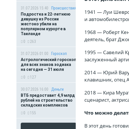
31.07.2026 15:40
Происшествия
1941 — Луи Шевро
Подростка и 22-летнюю
и автомобилестро
девушку из России
жестоко убили на
популярном курорте в
1968 — Роберт Кен
Таиланде
деятель, брат Джо
0
263
1995 — Савелий Кр
31.07.2026 01:00
Гороскоп
заслуженный арти
Астрологический гороскоп
для всех знаков зодиака
на сегодня — 31 июля
2014 — Юрий Варум
0
127
клавишник, отец 
30.07.2026 16:00
Деньги
2018 — Кира Мурат
ВТБ предоставит 4,9 млрд
сценарист, актрис
рублей на строительство
складских комплексов
Что можно делать
0
155
В этот день гото