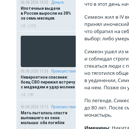
06.08.2026 18:05
Деньги
что в этот день н
Ипотечные выдачи
в России выросли на 38%
Симеон жил в IV ве
за семь месяцев
принял иноческий 
0
115
что обратил на с
выбор: либо умер
Симеон ушел из м
и соблюдал строги
стекаться люди с 
06.08.2026 13:36
Происшествия
но тяготился обще
Невероятное спасение:
в уединении, Симе
боец СВО пережил встречу
на нем. Позже он 
с медведем и удар молнии
0
91
По легенде, Симео
до 80 лет. После 
06.08.2026 13:15
Происшествия
Мать пыталась спасти
монастырь.
выпавшего из окна
малыша: оба погибли
Именины
: Никита