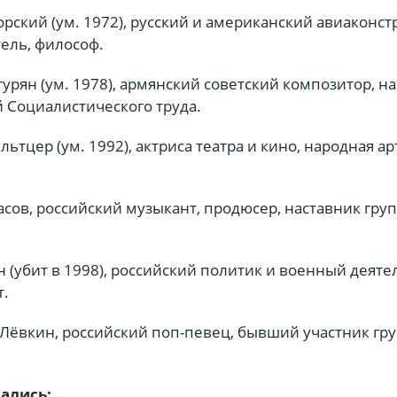
рский (ум. 1972), русский и американский авиаконст
ель, философ.
урян (ум. 1978), армянский советский композитор, 
й Социалистического труда.
ьтцер (ум. 1992), актриса театра и кино, народная ар
сов, российский музыкант, продюсер, наставник груп
 (убит в 1998), российский политик и военный деяте
т.
Лёвкин, российский поп-певец, бывший участник гру
чались: