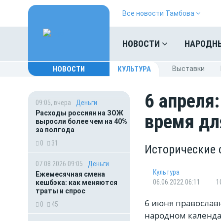
Все новости Тамбова
НОВОСТИ
НАРОДН
НОВОСТИ
КУЛЬТУРА
Выставки
6 апреля
09:05, вчера
Деньги
Расходы россиян на ЗОЖ
время дл
выросли более чем на 40%
за полгода
0
31
Исторические 
07.08.2026 09:05
Деньги
Культура
Ежемесячная смена
06.06.2022 06:11
1
кешбэка: как меняются
траты и спрос
6 июня православ
0
45
народном календа