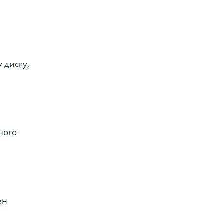
 диску,
я
ного
ен