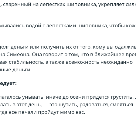
д, сваренный на лепестках шиповника, укрепляет сил
мывались водой с лепестками шиповника, чтобы кож
долг деньги или получить их от того, кому вы одалжи
на Симеона. Она говорит о том, что в ближайшее вре
вая стабильность, а также возможность неожиданно
чные деньги.
ледует:
агалось унывать, иначе до осени придется грустить.
ать в этот день, — это шутить, радоваться, смеяться
огда все печали пройдут мимо вас.