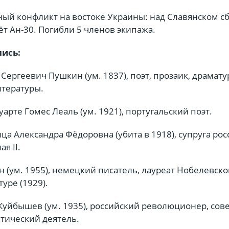
ый конфликт на востоке Украины: над Славянском с
т Ан-30. Погибли 5 членов экипажа.
лись:
Сергеевич Пушкин (ум. 1837), поэт, прозаик, драматур
итературы.
арте Гомес Леаль (ум. 1921), португальский поэт.
а Александра Фёдоровна (убита в 1918), супруга рос
я II.
 (ум. 1955), немецкий писатель, лауреат Нобелевско
уре (1929).
Куйбышев (ум. 1935), российский революционер, сов
тический деятель.