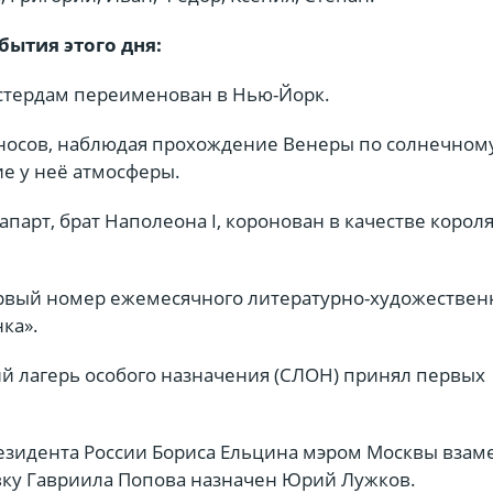
бытия этого дня:
тердам переименован в Нью-Йорк.
носов, наблюдая прохождение Венеры по солнечному
е у неё атмосферы.
парт, брат Наполеона I, коронован в качестве корол
вый номер ежемесячного литературно-художествен
ка».
й лагерь особого назначения (СЛОН) принял первых
езидента России Бориса Ельцина мэром Москвы взам
вку Гавриила Попова назначен Юрий Лужков.