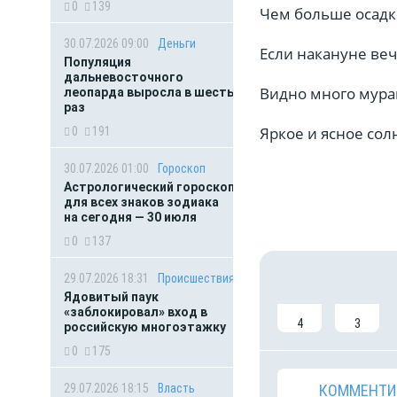
0
139
Чем больше осадко
30.07.2026 09:00
Деньги
Если накануне веч
Популяция
дальневосточного
Видно много мурав
леопарда выросла в шесть
раз
Яркое и ясное сол
0
191
30.07.2026 01:00
Гороскоп
Астрологический гороскоп
для всех знаков зодиака
на сегодня — 30 июля
0
137
29.07.2026 18:31
Происшествия
Ядовитый паук
«заблокировал» вход в
4
3
российскую многоэтажку
0
175
29.07.2026 18:15
Власть
КОММЕНТИ