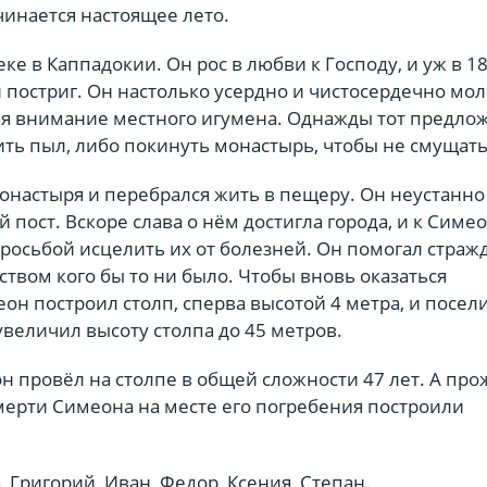
ачинается настоящее лето.
ке в Каппадокии. Он рос в любви к Господу, и уж в 18
постриг. Он настолько усердно и чистосердечно мол
ебя внимание местного игумена. Однажды тот предло
ить пыл, либо покинуть монастырь, чтобы не смущать
онастыря и перебрался жить в пещеру. Он неустанно
й пост. Вскоре слава о нём достигла города, и к Симе
просьбой исцелить их от болезней. Он помогал стра
ством кого бы то ни было. Чтобы вновь оказаться
он построил столп, сперва высотой 4 метра, и посел
увеличил высоту столпа до 45 метров.
н провёл на столпе в общей сложности 47 лет. А про
смерти Симеона на месте его погребения построили
, Григорий, Иван, Федор, Ксения, Степан.