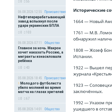
0
55
Исторические со
06.08.2026 12:55
Происшествия
Нефтеперерабатывающий
1664 — Новый Амс
завод вспыхнул после
удара украинских БПЛА
1761 — М.В. Ломо
0
103
обнаружил наличи
06.08.2026 07:11
Общество
Главное за ночь. Макрон
1808 — Жозеф Бона
хочет наказать Россию, а
Испании.
мигранты изнасиловали
ребёнка
1922 — Вышел пер
0
43
журнала «Крестьян
05.08.2026 18:45
Происшествия
Молодого футболиста
1923 — Соловецки
убило молнией во время
заключённых.
матча на глазах зрителей
0
67
1992 — Указом пр
ушедшего в отста
05.08.2026 14:01
Общество