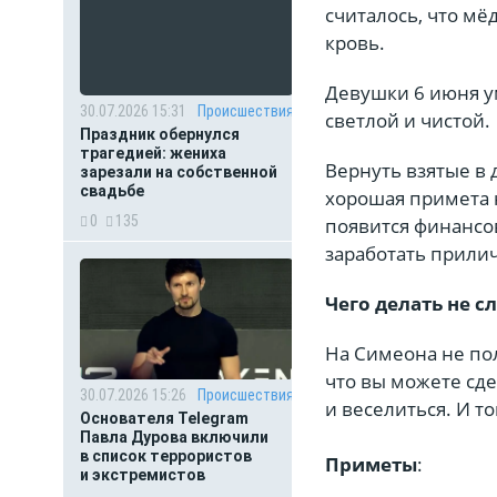
считалось, что мё
кровь.
Девушки 6 июня у
30.07.2026 15:31
Происшествия
светлой и чистой.
Праздник обернулся
трагедией: жениха
Вернуть взятые в 
зарезали на собственной
свадьбе
хорошая примета 
0
135
появится финансо
заработать прили
Чего делать не с
На Симеона не пол
что вы можете сдел
30.07.2026 15:26
Происшествия
и веселиться. И т
Основателя Telegram
Павла Дурова включили
в список террористов
Приметы
:
и экстремистов