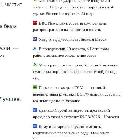
Масштабный удар по Одессе и портам на
ы, чистит
Украине: Последние новости, подробности об
ударах России 9 августа 2026 года
BBC News: рак простаты Джо Байдена
а была
распространился на его кости и органы
Умер отец футболиста Лионеля Месси
вали, —
В понедельник, 10 августа, в Целинском
мя
районе локальное отключение света
Мастер порнофотошопа. 61-летний мужчина
смастерил порнооткрытку и в итоге пойдёт под
суд
Поражены склады с ГСМ и портовый
перевалочный комплекс: ВС РФ нанесли удары по
 Лучшее,
военным целям на Украине
Давивший гусей на видео татарстанский
прокурор ушел в отставку 09/08/2026 – Новости
Кому в Татарстане нужно заменить
водительские права в 2026 году 09/08/2026 –