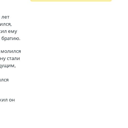
 лет
ился,
жил ему
 братию.
 молился
ону стали
ждущим,
ился
жил он