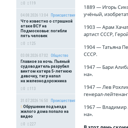
0
119
1889 — Игорь Сико
учёный, изобретат
04.08.2026 13:04
Происшествия
Что известно о страшной
атаке ВСУ на
1903 — Арам Хачат
Подмосковье: погибли
артист СССР, Геро
пять человек
0
125
1904 — Татьяна Пел
СССР.
03.08.2026 07:02
Общество
Главное за ночь. Пьяный
1947 — Бари Алиба
судоводитель разрубил
винтом катера 5-летнюю
на».
девочку, тигр напал
на железнодорожника
1947 — Лев Рохлин
0
113
генерал-лейтенан
31.07.2026 16:50
Происшествия
1967 — Владимир 
Обрушение подъезда
жилого дома попало на
на».
видео
0
227
В этот день скон