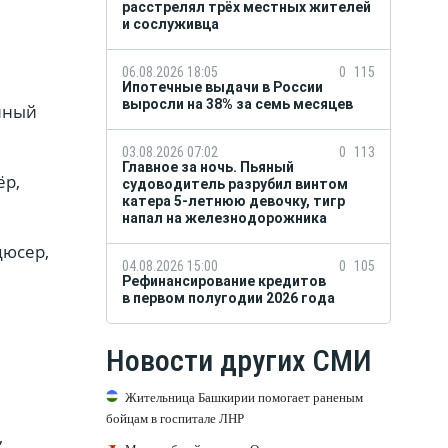
расстрелял трёх местных жителей
и сослуживца
06.08.2026 18:05
0
115
Ипотечные выдачи в России
выросли на 38% за семь месяцев
енный
03.08.2026 07:02
0
113
Главное за ночь. Пьяный
ёр,
судоводитель разрубил винтом
катера 5-летнюю девочку, тигр
напал на железнодорожника
дюсер,
04.08.2026 15:00
0
105
Рефинансирование кредитов
в первом полугодии 2026 года
Новости других СМИ
Жительница Башкирии помогает раненым
бойцам в госпитале ЛНР
,