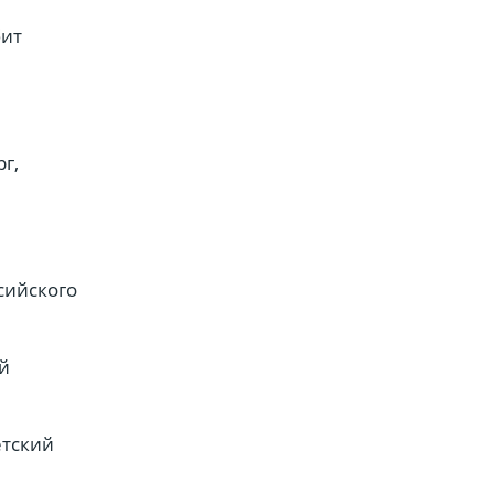
бит
г,
сийского
й
етский