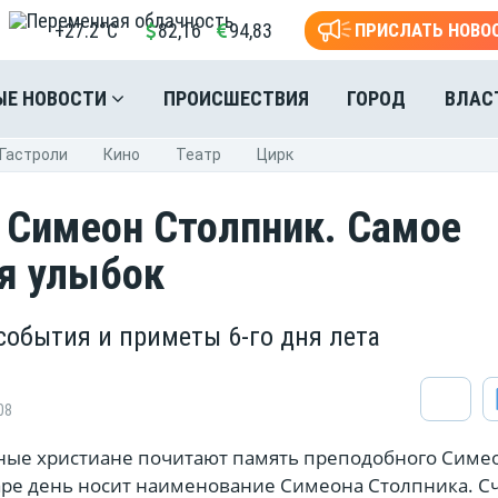
+27.2°C
82,16
94,83
ПРИСЛАТЬ НОВО
ЫЕ НОВОСТИ
ПРОИСШЕСТВИЯ
ГОРОД
ВЛАС
Гастроли
Кино
Театр
Цирк
: Симеон Столпник. Самое
я улыбок
события и приметы 6-го дня лета
08
ные христиане почитают память преподобного Симео
ре день носит наименование Симеона Столпника. Сч