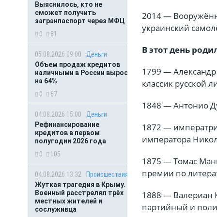
Выяснилось, кто не
сможет получить
2014 — Вооружённ
загранпаспорт через МФЦ
украинский самолё
0
81
В этот день роди
05.08.2026 09:00
Деньги
Объем продаж кредитов
1799 — Александр 
наличными в России вырос
на 64%
классик русской л
0
67
1848 — Антонио Ду
04.08.2026 15:00
Деньги
Рефинансирование
1872 — императриц
кредитов в первом
императора Никола
полугодии 2026 года
0
105
1875 — Томас Манн
премии по литерат
04.08.2026 13:32
Происшествия
Жуткая трагедия в Крыму.
Военный расстрелял трёх
1888 — Валериан 
местных жителей и
партийный и поли
сослуживца