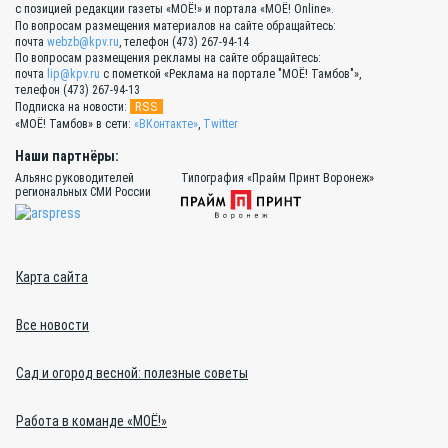
с позицией редакции газеты «МОЁ!» и портала «МОЁ! Online».
По вопросам размещения материалов на сайте обращайтесь:
почта
webzb@kpv.ru
, телефон (473) 267-94-14
По вопросам размещения рекламы на сайте обращайтесь:
почта
lip@kpv.ru
с пометкой «Реклама на портале "МОЁ! Тамбов"»,
телефон (473) 267-94-13
RSS
Подписка на новости:
«МОЁ! Тамбов» в сети:
«ВКонтакте»
,
Twitter
Наши партнёры:
Альянс руководителей
Типография «Прайм Принт Воронеж»
региональных СМИ России
Карта сайта
Все новости
Сад и огород весной: полезные советы
Работа в команде «МОЁ!»