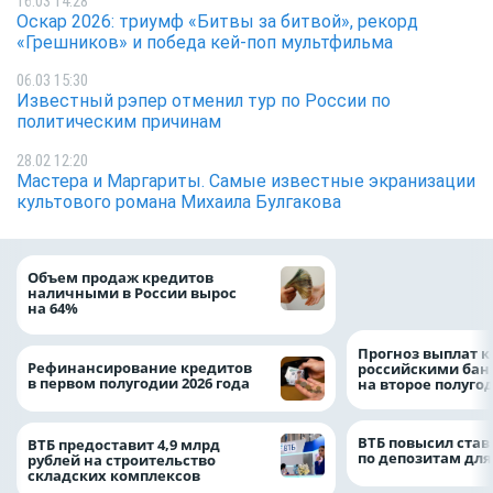
16.03 14:28
Оскар 2026: триумф «Битвы за битвой», рекорд
«Грешников» и победа кей-поп мультфильма
06.03 15:30
Известный рэпер отменил тур по России по
политическим причинам
28.02 12:20
Мастера и Маргариты. Самые известные экранизации
культового романа Михаила Булгакова
ВТБ скорректиро
Объем продаж кредитов
макроэкономичес
наличными в России вырос
на 2026 год
на 64%
Прогноз выплат 
Рефинансирование кредитов
российскими ба
в первом полугодии 2026 года
на второе полуго
ВТБ повысил став
ВТБ предоставит 4,9 млрд
по депозитам для
рублей на строительство
складских комплексов