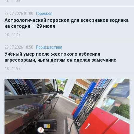
0
135
29.07.2026 01:00
Гороскоп
Астрологический гороскоп для всех знаков зодиака
на сегодня — 29 июля
0
147
28.07.2026 18:50
Происшествия
Учёный умер после жестокого избиения
агрессорами, чьим детям он сделал замечание
0
197