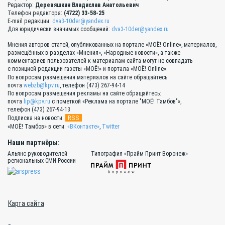
Редактор:
Деревяшкин Владислав Анатольевич
Телефон редактора:
(4722) 33-58-25
E-mail редакции:
dva3-10der@yandex.ru
Для юридически значимых сообщений:
dva3-10der@yandex.ru
Мнения авторов статей, опубликованных на портале «МОЁ! Online», материалов,
размещённых в разделах «Мнения», «Народные новости», а также
комментариев пользователей к материалам сайта могут не совпадать
с позицией редакции газеты «МОЁ!» и портала «МОЁ! Online».
По вопросам размещения материалов на сайте обращайтесь:
почта
webzb@kpv.ru
, телефон (473) 267-94-14
По вопросам размещения рекламы на сайте обращайтесь:
почта
lip@kpv.ru
с пометкой «Реклама на портале "МОЁ! Тамбов"»,
телефон (473) 267-94-13
RSS
Подписка на новости:
«МОЁ! Тамбов» в сети:
«ВКонтакте»
,
Twitter
Наши партнёры:
Альянс руководителей
Типография «Прайм Принт Воронеж»
региональных СМИ России
Карта сайта