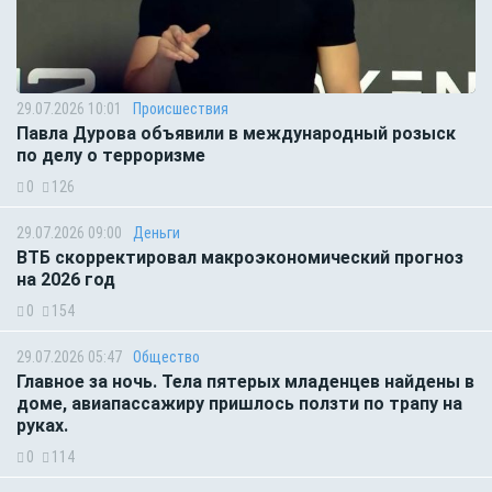
29.07.2026 10:01
Происшествия
Павла Дурова объявили в международный розыск
по делу о терроризме
0
126
29.07.2026 09:00
Деньги
ВТБ скорректировал макроэкономический прогноз
на 2026 год
0
154
29.07.2026 05:47
Общество
Главное за ночь. Тела пятерых младенцев найдены в
доме, авиапассажиру пришлось ползти по трапу на
руках.
0
114