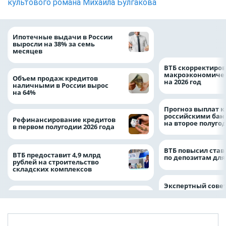
культового романа Михаила Булгакова
Популяция дальн
Ипотечные выдачи в России
леопарда выросла
выросли на 38% за семь
месяцев
ВТБ скорректиро
макроэкономичес
Объем продаж кредитов
на 2026 год
наличными в России вырос
на 64%
Прогноз выплат 
российскими ба
Рефинансирование кредитов
на второе полуго
в первом полугодии 2026 года
ВТБ повысил став
ВТБ предоставит 4,9 млрд
по депозитам для
рублей на строительство
складских комплексов
Экспертный совет