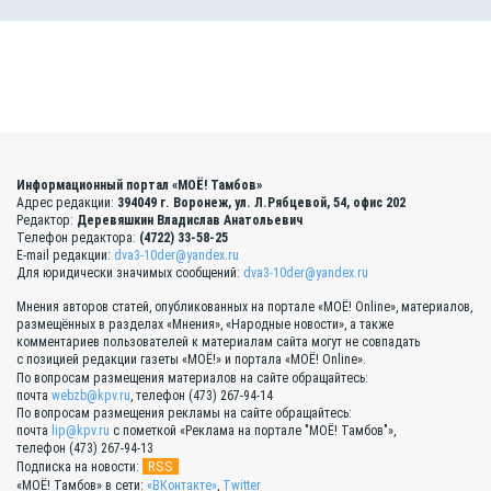
Информационный портал «МОЁ! Тамбов»
Адрес редакции:
394049 г. Воронеж, ул. Л.Рябцевой, 54, офис 202
Редактор:
Деревяшкин Владислав Анатольевич
Телефон редактора:
(4722) 33-58-25
E-mail редакции:
dva3-10der@yandex.ru
Для юридически значимых сообщений:
dva3-10der@yandex.ru
Мнения авторов статей, опубликованных на портале «МОЁ! Online», материалов,
размещённых в разделах «Мнения», «Народные новости», а также
комментариев пользователей к материалам сайта могут не совпадать
с позицией редакции газеты «МОЁ!» и портала «МОЁ! Online».
По вопросам размещения материалов на сайте обращайтесь:
почта
webzb@kpv.ru
, телефон (473) 267-94-14
По вопросам размещения рекламы на сайте обращайтесь:
почта
lip@kpv.ru
с пометкой «Реклама на портале "МОЁ! Тамбов"»,
телефон (473) 267-94-13
RSS
Подписка на новости:
«МОЁ! Тамбов» в сети:
«ВКонтакте»
,
Twitter