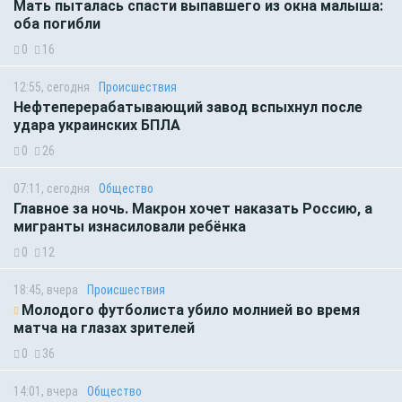
Мать пыталась спасти выпавшего из окна малыша:
оба погибли
0
16
12:55, сегодня
Происшествия
Нефтеперерабатывающий завод вспыхнул после
удара украинских БПЛА
0
26
07:11, сегодня
Общество
Главное за ночь. Макрон хочет наказать Россию, а
мигранты изнасиловали ребёнка
0
12
18:45, вчера
Происшествия
Молодого футболиста убило молнией во время
матча на глазах зрителей
0
36
14:01, вчера
Общество