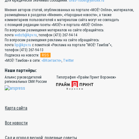
Для юридически значимых сообщений:
dva3-10der@yandex.ru
Мнения авторов статей, опубликованных на портале «МОЁ! Online», материалов,
размещённых в разделах «Мнения», «Народные новости», а также
комментариев пользователей к материалам сайта могут не совпадать
с позицией редакции газеты «МОЁ!» и портала «МОЁ! Online».
По вопросам размещения материалов на сайте обращайтесь:
почта
webzb@kpv.ru
, телефон (473) 267-94-14
По вопросам размещения рекламы на сайте обращайтесь:
почта
lip@kpv.ru
с пометкой «Реклама на портале "МОЁ! Тамбов"»,
телефон (473) 267-94-13
RSS
Подписка на новости:
«МОЁ! Тамбов» в сети:
«ВКонтакте»
,
Twitter
Наши партнёры:
Альянс руководителей
Типография «Прайм Принт Воронеж»
региональных СМИ России
Карта сайта
Все новости
Сад и огород весной: полезные советы