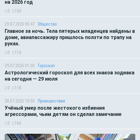
на 2026 год
0
150
29.07.2026 05:47
Общество
Главное за ночь. Тела пятерых младенцев найдены в
доме, авиапассажиру пришлось ползти по трапу на
руках.
0
110
29.07.2026 01:00
Гороскоп
Астрологический гороскоп для всех знаков зодиака
на сегодня — 29 июля
0
118
28.07.2026 18:50
Происшествия
Учёный умер после жестокого избиения
агрессорами, чьим детям он сделал замечание
0
166