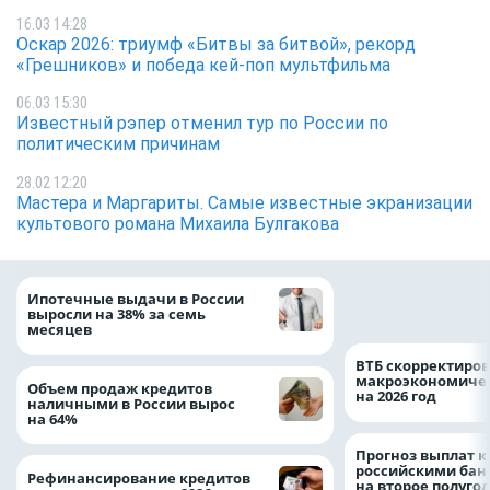
16.03 14:28
Оскар 2026: триумф «Битвы за битвой», рекорд
«Грешников» и победа кей-поп мультфильма
06.03 15:30
Известный рэпер отменил тур по России по
политическим причинам
28.02 12:20
Мастера и Маргариты. Самые известные экранизации
культового романа Михаила Булгакова
Популяция дальн
Ипотечные выдачи в России
леопарда выросла
выросли на 38% за семь
месяцев
ВТБ скорректиро
макроэкономичес
Объем продаж кредитов
на 2026 год
наличными в России вырос
на 64%
Прогноз выплат 
российскими ба
Рефинансирование кредитов
на второе полуго