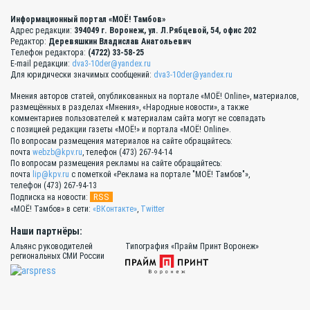
Информационный портал «МОЁ! Тамбов»
Адрес редакции:
394049 г. Воронеж, ул. Л.Рябцевой, 54, офис 202
Редактор:
Деревяшкин Владислав Анатольевич
Телефон редактора:
(4722) 33-58-25
E-mail редакции:
dva3-10der@yandex.ru
Для юридически значимых сообщений:
dva3-10der@yandex.ru
Мнения авторов статей, опубликованных на портале «МОЁ! Online», материалов,
размещённых в разделах «Мнения», «Народные новости», а также
комментариев пользователей к материалам сайта могут не совпадать
с позицией редакции газеты «МОЁ!» и портала «МОЁ! Online».
По вопросам размещения материалов на сайте обращайтесь:
почта
webzb@kpv.ru
, телефон (473) 267-94-14
По вопросам размещения рекламы на сайте обращайтесь:
почта
lip@kpv.ru
с пометкой «Реклама на портале "МОЁ! Тамбов"»,
телефон (473) 267-94-13
RSS
Подписка на новости:
«МОЁ! Тамбов» в сети:
«ВКонтакте»
,
Twitter
Наши партнёры:
Альянс руководителей
Типография «Прайм Принт Воронеж»
региональных СМИ России