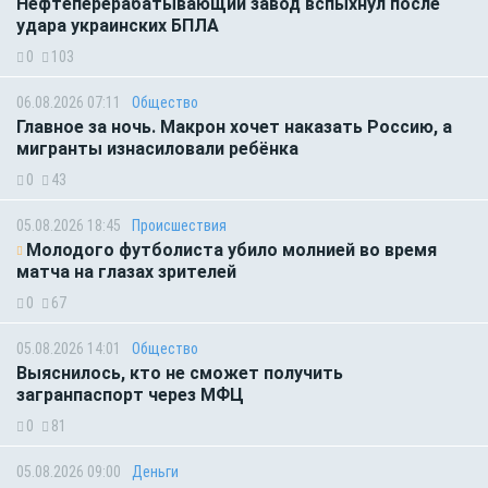
Нефтеперерабатывающий завод вспыхнул после
удара украинских БПЛА
0
103
06.08.2026 07:11
Общество
Главное за ночь. Макрон хочет наказать Россию, а
мигранты изнасиловали ребёнка
0
43
05.08.2026 18:45
Происшествия
Молодого футболиста убило молнией во время
матча на глазах зрителей
0
67
05.08.2026 14:01
Общество
Выяснилось, кто не сможет получить
загранпаспорт через МФЦ
0
81
05.08.2026 09:00
Деньги