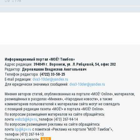
0
178
Информационный портал «МОЁ! Тамбов»
Адрес редакции:
394049 г. Воронеж, ул. Л.Рябцевой, 54, офис 202
Редактор:
Деревяшкин Владислав Анатольевич
Телефон редактора:
(4722) 33-58-25
E-mail редакции:
dva3-10der@yandex.ru
Для юридически значимых сообщений:
dva3-10der@yandex.ru
Мнения авторов статей, опубликованных на портале «МОЁ! Online», материалов,
размещённых в разделах «Мнения», «Народные новости», а также
комментариев пользователей к материалам сайта могут не совпадать
с позицией редакции газеты «МОЁ!» и портала «МОЁ! Online».
По вопросам размещения материалов на сайте обращайтесь:
почта
webzb@kpv.ru
, телефон (473) 267-94-14
По вопросам размещения рекламы на сайте обращайтесь:
почта
lip@kpv.ru
с пометкой «Реклама на портале "МОЁ! Тамбов"»,
телефон (473) 267-94-13
RSS
Подписка на новости: