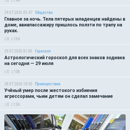
0
144
29.07.2026 05:47
Общество
Главное за ночь. Тела пятерых младенцев найдены в
доме, авиапассажиру пришлось ползти по трапу на
руках.
0
104
29.07.2026 01:00
Гороскоп
Астрологический гороскоп для всех знаков зодиака
на сегодня — 29 июля
0
108
28.07.2026 18:50
Происшествия
Учёный умер после жестокого избиения
агрессорами, чьим детям он сделал замечание
0
158