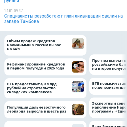
рублей
14.01 09:37
Специалисты разработают план ликвидации свалки на
западе Тамбова
ВТБ скорректиро
Объем продаж кредитов
макроэкономичес
наличными в России вырос
на 2026 год
на 64%
Прогноз выплат 
Рефинансирование кредитов
российскими ба
в первом полугодии 2026 года
на второе полуго
ВТБ повысил став
ВТБ предоставит 4,9 млрд
по депозитам для
рублей на строительство
складских комплексов
Экспертный совет
Популяция дальневосточного
наполнение Нар
леопарда выросла в шесть раз
программы «Един
Банк России прин