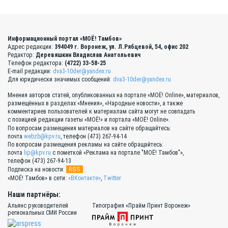
Информационный портал «МОЁ! Тамбов»
Адрес редакции:
394049 г. Воронеж, ул. Л.Рябцевой, 54, офис 202
Редактор:
Деревяшкин Владислав Анатольевич
Телефон редактора:
(4722) 33-58-25
E-mail редакции:
dva3-10der@yandex.ru
Для юридически значимых сообщений:
dva3-10der@yandex.ru
Мнения авторов статей, опубликованных на портале «МОЁ! Online», материалов,
размещённых в разделах «Мнения», «Народные новости», а также
комментариев пользователей к материалам сайта могут не совпадать
с позицией редакции газеты «МОЁ!» и портала «МОЁ! Online».
По вопросам размещения материалов на сайте обращайтесь:
почта
webzb@kpv.ru
, телефон (473) 267-94-14
По вопросам размещения рекламы на сайте обращайтесь:
почта
lip@kpv.ru
с пометкой «Реклама на портале "МОЁ! Тамбов"»,
телефон (473) 267-94-13
RSS
Подписка на новости:
«МОЁ! Тамбов» в сети:
«ВКонтакте»
,
Twitter
Наши партнёры:
Альянс руководителей
Типография «Прайм Принт Воронеж»
региональных СМИ России