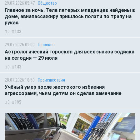
29.07.2026 05:47
Общество
Главное за ночь. Тела пятерых младенцев найдены в
доме, авиапассажиру пришлось ползти по трапу на
руках.
0
133
29.07.2026 01:00
Гороскоп
Астрологический гороскоп для всех знаков зодиака
на сегодня — 29 июля
0
143
28.07.2026 18:50
Происшествия
Учёный умер после жестокого избиения
агрессорами, чьим детям он сделал замечание
0
195