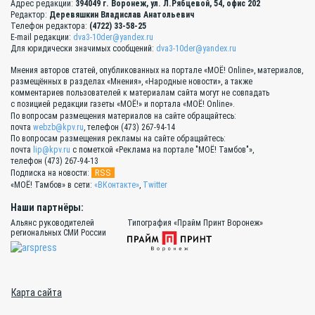
Адрес редакции:
394049 г. Воронеж, ул. Л.Рябцевой, 54, офис 202
Редактор:
Деревяшкин Владислав Анатольевич
Телефон редактора:
(4722) 33-58-25
E-mail редакции:
dva3-10der@yandex.ru
Для юридически значимых сообщений:
dva3-10der@yandex.ru
Мнения авторов статей, опубликованных на портале «МОЁ! Online», материалов,
размещённых в разделах «Мнения», «Народные новости», а также
комментариев пользователей к материалам сайта могут не совпадать
с позицией редакции газеты «МОЁ!» и портала «МОЁ! Online».
По вопросам размещения материалов на сайте обращайтесь:
почта
webzb@kpv.ru
, телефон (473) 267-94-14
По вопросам размещения рекламы на сайте обращайтесь:
почта
lip@kpv.ru
с пометкой «Реклама на портале "МОЁ! Тамбов"»,
телефон (473) 267-94-13
RSS
Подписка на новости:
«МОЁ! Тамбов» в сети:
«ВКонтакте»
,
Twitter
Наши партнёры:
Альянс руководителей
Типография «Прайм Принт Воронеж»
региональных СМИ России
Карта сайта