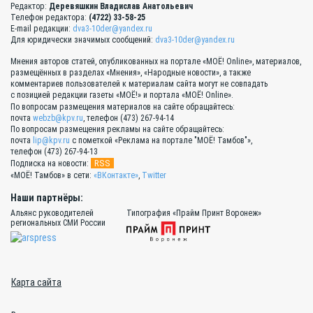
Редактор:
Деревяшкин Владислав Анатольевич
Телефон редактора:
(4722) 33-58-25
E-mail редакции:
dva3-10der@yandex.ru
Для юридически значимых сообщений:
dva3-10der@yandex.ru
Мнения авторов статей, опубликованных на портале «МОЁ! Online», материалов,
размещённых в разделах «Мнения», «Народные новости», а также
комментариев пользователей к материалам сайта могут не совпадать
с позицией редакции газеты «МОЁ!» и портала «МОЁ! Online».
По вопросам размещения материалов на сайте обращайтесь:
почта
webzb@kpv.ru
, телефон (473) 267-94-14
По вопросам размещения рекламы на сайте обращайтесь:
почта
lip@kpv.ru
с пометкой «Реклама на портале "МОЁ! Тамбов"»,
телефон (473) 267-94-13
RSS
Подписка на новости:
«МОЁ! Тамбов» в сети:
«ВКонтакте»
,
Twitter
Наши партнёры:
Альянс руководителей
Типография «Прайм Принт Воронеж»
региональных СМИ России
Карта сайта