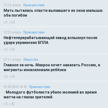
13:15, вчера
Происшествия
Мать пыталась спасти выпавшего из окна малыша:
оба погибли
0
24
12:55, вчера
Происшествия
Нефтеперерабатывающий завод вспыхнул после
удара украинских БПЛА
0
42
07:11, вчера
Общество
Главное за ночь. Макрон хочет наказать Россию, а
мигранты изнасиловали ребёнка
0
16
05.08.2026 18:45
Происшествия
Молодого футболиста убило молнией во время
матча на глазах зрителей
0
42