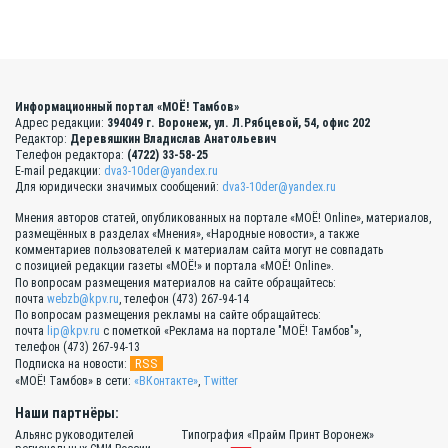
Информационный портал «МОЁ! Тамбов»
Адрес редакции:
394049 г. Воронеж, ул. Л.Рябцевой, 54, офис 202
Редактор:
Деревяшкин Владислав Анатольевич
Телефон редактора:
(4722) 33-58-25
E-mail редакции:
dva3-10der@yandex.ru
Для юридически значимых сообщений:
dva3-10der@yandex.ru
Мнения авторов статей, опубликованных на портале «МОЁ! Online», материалов,
размещённых в разделах «Мнения», «Народные новости», а также
комментариев пользователей к материалам сайта могут не совпадать
с позицией редакции газеты «МОЁ!» и портала «МОЁ! Online».
По вопросам размещения материалов на сайте обращайтесь:
почта
webzb@kpv.ru
, телефон (473) 267-94-14
По вопросам размещения рекламы на сайте обращайтесь:
почта
lip@kpv.ru
с пометкой «Реклама на портале "МОЁ! Тамбов"»,
телефон (473) 267-94-13
RSS
Подписка на новости:
«МОЁ! Тамбов» в сети:
«ВКонтакте»
,
Twitter
Наши партнёры:
Альянс руководителей
Типография «Прайм Принт Воронеж»