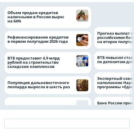
ВТБ скорректиро
Объем продаж кредитов
макроэкономичес
наличными в России вырос
на 2026 год
на 64%
Прогноз выплат 
Рефинансирование кредитов
российскими ба
в первом полугодии 2026 года
на второе полуго
ВТБ повысил став
ВТБ предоставит 4,9 млрд
по депозитам для
рублей на строительство
складских комплексов
Экспертный совет
Популяция дальневосточного
наполнение Нар
леопарда выросла в шесть раз
программы «Един
Банк России прин