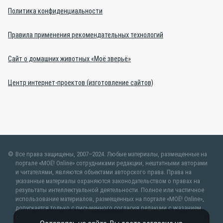
Политика конфиденциальности
Правила применения рекомендательных технологий
Сайт о домашних животных «Моё зверьё»
Центр интернет-проектов (изготовление сайтов)
Все права защищены, 2007–2024. Любые материалы, размещенные на
портале «МОЁ! Online» сотрудниками редакции, нештатными авторами
и читателями, являются объектами авторского права. Права на
указанные материалы охраняются законодательством о правах на
результаты интеллектуальной деятельности. Полное или частичное
использование материалов, размещенных на портале «МОЁ! Online»,
допускается только с письменного согласия редакции с указанием
ссылки на источник. Частичное цитирование возможно только при