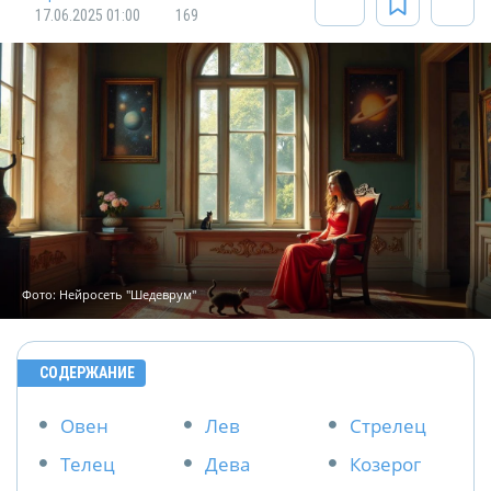
17.06.2025 01:00
169
Фото: Нейросеть "Шедеврум"
СОДЕРЖАНИЕ
Овен
Лев
Стрелец
Телец
Дева
Козерог