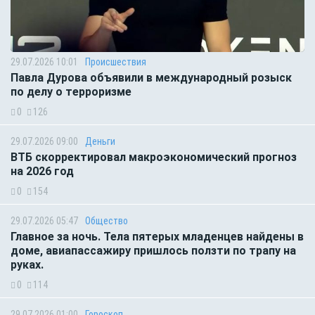
29.07.2026 10:01
Происшествия
Павла Дурова объявили в международный розыск
по делу о терроризме
0
126
29.07.2026 09:00
Деньги
ВТБ скорректировал макроэкономический прогноз
на 2026 год
0
154
29.07.2026 05:47
Общество
Главное за ночь. Тела пятерых младенцев найдены в
доме, авиапассажиру пришлось ползти по трапу на
руках.
0
114
29.07.2026 01:00
Гороскоп