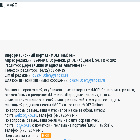
IN_IMAGE
Информационный портал «МОЁ! Тамбов»
Адрес редакции:
394049 г. Воронеж, ул. Л.Рябцевой, 54, офис 202
Редактор:
Деревяшкин Владислав Анатольевич
Телефон редактора:
(4722) 33-58-25
E-mail редакции:
dva3-10der@yandex.ru
Для юридически значимых сообщений:
dva3-10der@yandex.ru
Мнения авторов статей, опубликованных на портале «МОЁ! Online», материалов,
размещённых в разделах «Мнения», «Народные новости», а также
комментариев пользователей к материалам сайта могут не совпадать
с позицией редакции газеты «МОЁ!» и портала «МОЁ! Online».
По вопросам размещения материалов на сайте обращайтесь:
почта
webzb@kpv.ru
, телефон (473) 267-94-14
По вопросам размещения рекламы на сайте обращайтесь:
почта
lip@kpv.ru
с пометкой «Реклама на портале "МОЁ! Тамбов"»,
телефон (473) 267-94-13
RSS
Подписка на новости: