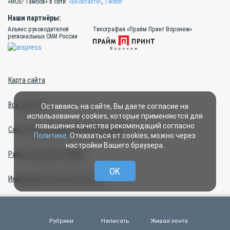
«МОЁ! Тамбов» в сети:
«ВКонтакте»
,
Twitter
Наши партнёры:
Альянс руководителей
Типография «Прайм Принт Воронеж»
региональных СМИ России
Карта сайта
Все новости
Оставаясь на сайте, Вы даете согласие на
использование cookies, которые применяются для
повышения качества рекомендаций согласно
Сад и огород весной: полезные советы
Политике
. Отказаться от cookies, можно через
настройки Вашего браузера.
Работа в команде «МОЁ!»
OK
Информация о платных услугах
Полезные материалы
Рубрики
Написать
Живая лента
Другие новости