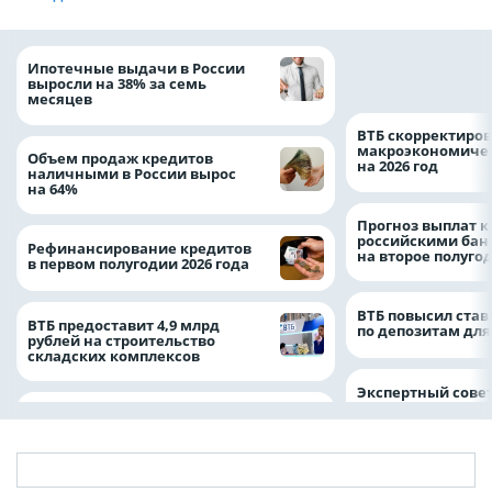
Популяция дальн
Ипотечные выдачи в России
леопарда выросла
выросли на 38% за семь
месяцев
ВТБ скорректиро
макроэкономичес
Объем продаж кредитов
на 2026 год
наличными в России вырос
на 64%
Прогноз выплат 
российскими ба
Рефинансирование кредитов
на второе полуго
в первом полугодии 2026 года
ВТБ повысил став
ВТБ предоставит 4,9 млрд
по депозитам для
рублей на строительство
складских комплексов
Экспертный совет