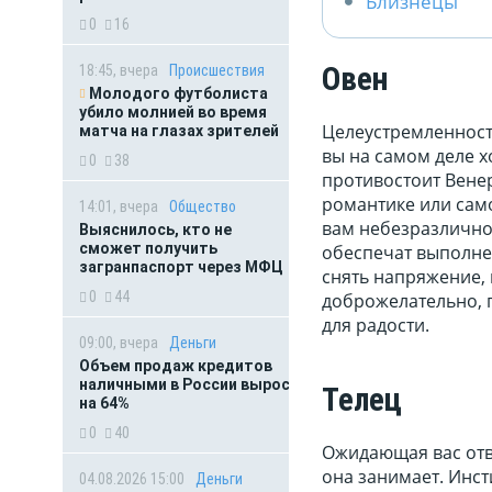
Близнецы
0
16
Овен
18:45, вчера
Происшествия
Молодого футболиста
убило молнией во время
Целеустремленность
матча на глазах зрителей
вы на самом деле х
0
38
противостоит Венер
романтике или само
14:01, вчера
Общество
вам небезразлично
Выяснилось, кто не
сможет получить
обеспечат выполне
загранпаспорт через МФЦ
снять напряжение, 
0
44
доброжелательно, 
для радости.
09:00, вчера
Деньги
Объем продаж кредитов
наличными в России вырос
Телец
на 64%
0
40
Ожидающая вас отве
она занимает. Инс
04.08.2026 15:00
Деньги