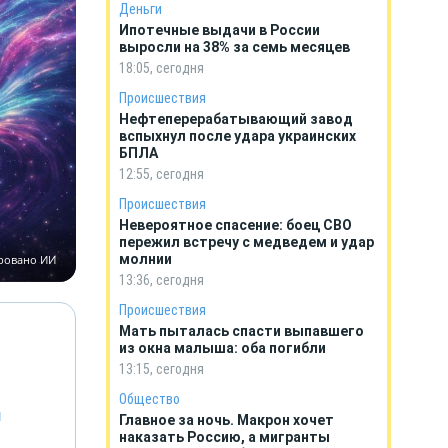
Деньги
Ипотечные выдачи в России
выросли на 38% за семь месяцев
18:05, сегодня
Происшествия
Нефтеперерабатывающий завод
вспыхнул после удара украинских
БПЛА
12:55, сегодня
Происшествия
Невероятное спасение: боец СВО
пережил встречу с медведем и удар
молнии
ировано ИИ
13:36, сегодня
Происшествия
Мать пыталась спасти выпавшего
из окна малыша: оба погибли
13:15, сегодня
Общество
й
Главное за ночь. Макрон хочет
наказать Россию, а мигранты