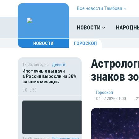
Все новости Тамбова
НОВОСТИ
НАРОДН
НОВОСТИ
ГОРОСКОП
Астролог
18:05, сегодня
Деньги
Ипотечные выдачи
знаков з
в России выросли на 38%
за семь месяцев
0
50
Гороскоп
04.07.2026 01:00
2
13:36, сегодня
Происшествия