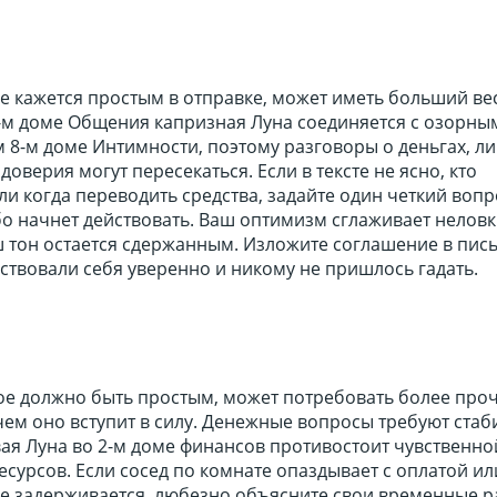
 кажется простым в отправке, может иметь больший вес
3-м доме Общения капризная Луна соединяется с озорны
 8-м доме Интимности, поэтому разговоры о деньгах, л
оверия могут пересекаться. Если в тексте не ясно, кто
ли когда переводить средства, задайте один четкий вопр
бо начнет действовать. Ваш оптимизм сглаживает нелов
ш тон остается сдержанным. Изложите соглашение в пи
вствовали себя уверенно и никому не пришлось гадать.
ое должно быть простым, может потребовать более про
чем оно вступит в силу. Денежные вопросы требуют стаб
ая Луна во 2-м доме финансов противостоит чувственно
есурсов. Если сосед по комнате опаздывает с оплатой ил
е задерживается, любезно объясните свои временные р