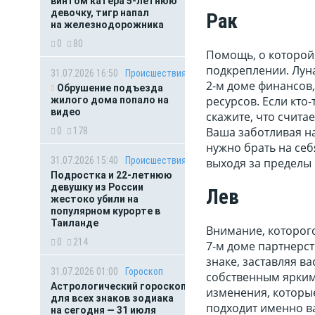
винтом катера 5-летнюю
девочку, тигр напал
Рак
на железнодорожника
0
80
Помощь, о которой 
подкреплении. Лун
31.07.2026 16:50
Происшествия
2-м доме финансов,
Обрушение подъезда
ресурсов. Если кто
жилого дома попало на
видео
скажите, что счита
Ваша заботливая на
0
178
нужно брать на себ
31.07.2026 15:40
Происшествия
выходя за пределы
Подростка и 22-летнюю
девушку из России
Лев
жестоко убили на
популярном курорте в
Таиланде
Внимание, которого
0
214
7-м доме партнерс
знаке, заставляя в
31.07.2026 01:00
Гороскоп
собственным ярким
Астрологический гороскоп
изменения, которые
для всех знаков зодиака
подходит именно ва
на сегодня — 31 июля