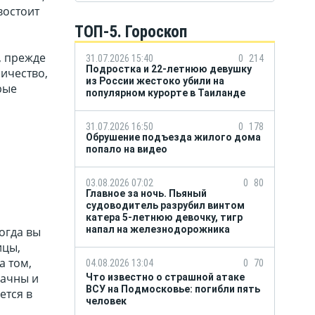
востоит
ТОП-5. Гороскоп
, прежде
31.07.2026 15:40
0
214
Подростка и 22-летнюю девушку
ничество,
из России жестоко убили на
рые
популярном курорте в Таиланде
31.07.2026 16:50
0
178
Обрушение подъезда жилого дома
попало на видео
03.08.2026 07:02
0
80
Главное за ночь. Пьяный
судоводитель разрубил винтом
катера 5-летнюю девочку, тигр
напал на железнодорожника
огда вы
ицы,
а том,
04.08.2026 13:04
0
70
рачны и
Что известно о страшной атаке
ВСУ на Подмосковье: погибли пять
ется в
человек