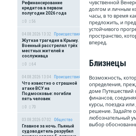
чувственной Венер
Рефинансирование
кредитов в первом
долгом и личным к
полугодии 2026 года
часы, в то время к
0
56
предложить, и пре
устойчивого прогре
04.08.2026 13:32
Происшествия
пространство, кото
Жуткая трагедия в Крыму.
вперед.
Военный расстрелял трёх
местных жителей и
сослуживца
Близнецы
0
64
04.08.2026 13:04
Происшествия
Возможность, кото
Что известно о страшной
определения, прежд
атаке ВСУ на
доме Путешествий 
Подмосковье: погибли
финансов, соединяя
пять человек
курсы, поездка или
0
70
решение. Задайте о
любознательный ум
03.08.2026 07:02
Общество
выбор обоснованны
Главное за ночь. Пьяный
судоводитель разрубил