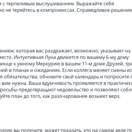
ся с терпеливым выслушиванием. Выражайте себя
но не теряйтесь в компромиссах. Справедливое решени
нием, которая вас раздражает, возможно, указывает на
есто. Интуитивная Луна движется по вашему 6-му дому
винце к умному Меркурию в вашем 11-м доме Друзей, тр
й в планах и ожиданиях. Если коллега меняет смены ил
 обязательства, обновите свой календарь и попросите 
 вам нужна. Ваша вдумчивость проявляется в практичес
просьбы предотвращают недовольство и позволяют соб
уйте план до того, как разочарование возьмет верх.
торую вы получите, может показать, кто на самом деле п