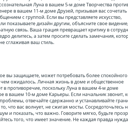
ессознательная Луна в вашем 5-м доме Творчества проти
нере в вашем 11-м доме Друзей, призывая вас сочетать
щением с группой. Если вы представляете искусство,
ли показываете дизайн другим, объясните свое видение
атную связь. Ваша грация превращает критику в сотруд
едро делитесь, а затем просите сделать замечания, кото
 не сглаживая ваш стиль.
рое вы защищаете, может потребовать более спокойного
, чем ожидалось. Личная жизнь в доме и общественное
т в противоречие, поскольку Луна в вашем 4-м доме
е в вашем 10-м доме Карьеры. Если начальник звонит, к
проблемы, отвечайте сдержанно и устанавливайте гран
о, что вас волнует, не сжигая мосты. Сосредоточьтесь н
ум и показать, что важно. Говорите мягко, будьте проз
тесь того, что имеет значение. Не каждая правда нужда