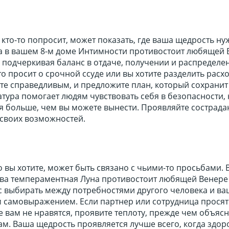
кто-то попросит, может показать, где ваша щедрость ну
а в вашем 8-м доме Интимности противостоит любящей 
 подчеркивая баланс в отдаче, получении и распределе
-то просит о срочной ссуде или вы хотите разделить расх
ете справедливым, и предложите план, который сохранит
тура помогает людям чувствовать себя в безопасности, 
я больше, чем вы можете вынести. Проявляйте сострада
 своих возможностей.
 вы хотите, может быть связано с чьими-то просьбами.
тва темпераментная Луна противостоит любящей Венере
ас выбирать между потребностями другого человека и в
 самовыражением. Если партнер или сотрудница просят
 вам не нравятся, проявите теплоту, прежде чем объясн
м. Ваша щедрость проявляется лучше всего, когда здор