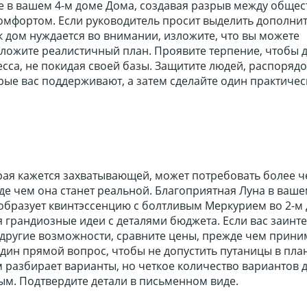
е в вашем 4-м доме Дома, создавая разрыв между обще
омфортом. Если руководитель просит выделить дополни
ак дом нуждается во внимании, изложите, что вы можете
дложите реалистичный план. Проявите терпение, чтобы 
сса, не покидая своей базы. Защитите людей, распорядо
рые вас поддерживают, а затем сделайте один практиче
рая кажется захватывающей, может потребовать более ч
е чем она станет реальной. Благоприятная Луна в ваше
образует квинтэссенцию с болтливым Меркурием во 2-м
 грандиозные идеи с деталями бюджета. Если вас заинт
 другие возможности, сравните цены, прежде чем прини
дин прямой вопрос, чтобы не допустить путаницы в пла
 разбирает варианты, но четкое количество вариантов 
м. Подтвердите детали в письменном виде.