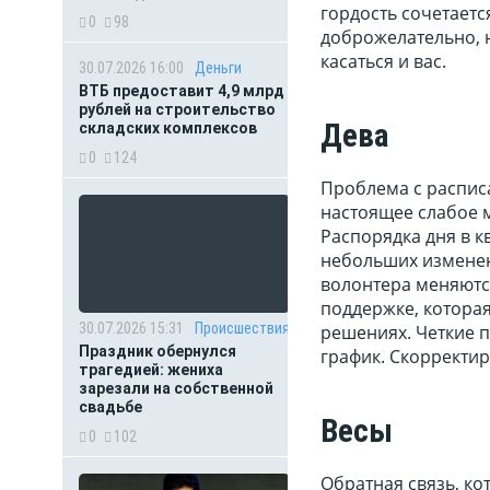
гордость сочетает
0
98
доброжелательно, 
касаться и вас.
30.07.2026 16:00
Деньги
ВТБ предоставит 4,9 млрд
рублей на строительство
Дева
складских комплексов
0
124
Проблема с расписа
настоящее слабое м
Распорядка дня в к
небольших изменени
волонтера меняются
поддержке, которая
30.07.2026 15:31
Происшествия
решениях. Четкие 
Праздник обернулся
график. Скорректир
трагедией: жениха
зарезали на собственной
свадьбе
Весы
0
102
Обратная связь, ко