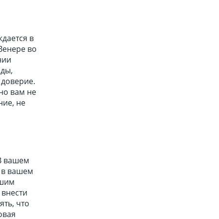
ждается в
Венере во
нии
оды,
 доверие.
но вам не
ние, не
 В вашем
 в вашем
ашим
 внести
ять, что
овая