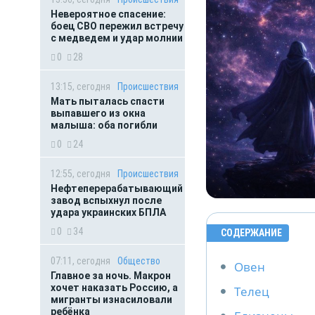
Невероятное спасение:
боец СВО пережил встречу
с медведем и удар молнии
0
28
13:15, сегодня
Происшествия
Мать пыталась спасти
выпавшего из окна
малыша: оба погибли
0
24
12:55, сегодня
Происшествия
Нефтеперерабатывающий
завод вспыхнул после
удара украинских БПЛА
0
34
СОДЕРЖАНИЕ
07:11, сегодня
Общество
Овен
Главное за ночь. Макрон
хочет наказать Россию, а
Телец
мигранты изнасиловали
ребёнка