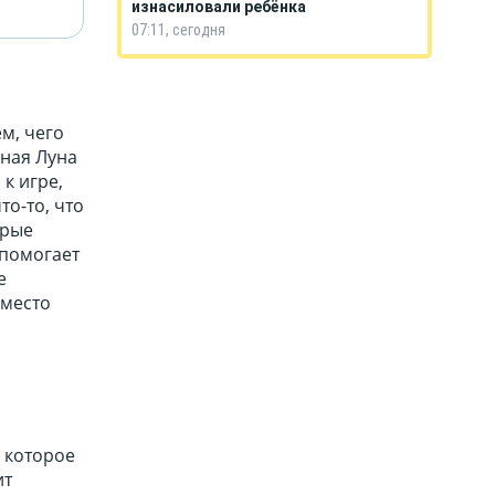
изнасиловали ребёнка
07:11, сегодня
м, чего
зная Луна
к игре,
о-то, что
орые
 помогает
е
 место
 которое
ит