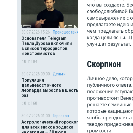
что вы создаете. Б
свободолюбивой Ве
самовыражение с об
предлагаете идею и
чем предлагать обр
30.07.2026 15:26
Происшествия
когда цели ясны. Щ
Основателя Telegram
улучшат результат,
Павла Дурова включили
в список террористов
и экстремистов
0
104
Скорпион
30.07.2026 09:00
Деньги
Личное дело, кото
Популяция
публичного ответа
дальневосточного
леопарда выросла в шесть
положение вступаю
раз
противостоит Венер
0
160
решаете семейные 
которые защищают т
30.07.2026 01:00
Гороскоп
чтобы преодолеть ш
Астрологический гороскоп
твердо придерживай
для всех знаков зодиака
громкости.
на сегодня — 30 июля