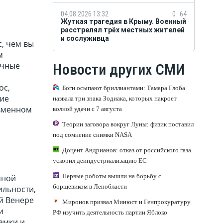
04.08.2026 13:32
0
64
Жуткая трагедия в Крыму. Военный
расстрелял трёх местных жителей
и сослуживца
, чем вы
м
ичные
Новости других СМИ
ос,
Боги осыпают бриллиантами: Тамара Глоба
кие
назвала три знака Зодиака, которых накроет
сьменном
волной удачи с 7 августа
Теории заговора вокруг Луны: физик поставил
под сомнение снимки NASA
Доцент Андрианов: отказ от российского газа
ускорил деиндустриализацию ЕС
Первые роботы вышли на борьбу с
чной
борщевиком в Ленобласти
ильности,
й Венере
Миронов призвал Минюст и Генпрокуратуру
и
РФ изучить деятельность партии Яблоко
амки и