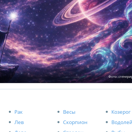
Фото: сгенер
Рак
Весы
Козерог
Лев
Скорпион
Водоле