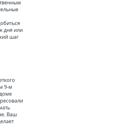
ственным
тельные
добиться
к дня или
ский шаг
еткого
м 9-м
 доме
ересовали
мать
не. Ваш
делает