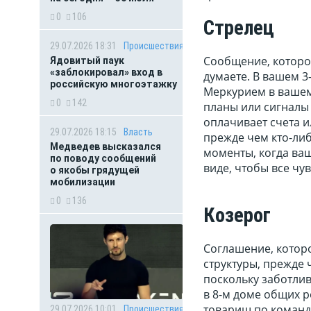
0
106
Стрелец
29.07.2026 18:31
Происшествия
Сообщение, которое
Ядовитый паук
«заблокировал» вход в
думаете. В вашем 
российскую многоэтажку
Меркурием в вашем
0
142
планы или сигналы д
оплачивает счета и
29.07.2026 18:15
Власть
прежде чем кто-ли
Медведев высказался
моменты, когда ва
по поводу сообщений
виде, чтобы все чу
о якобы грядущей
мобилизации
0
136
Козерог
Соглашение, котор
структуры, прежде 
поскольку заботлив
в 8-м доме общих р
товарищ по команд
29.07.2026 10:01
Происшествия