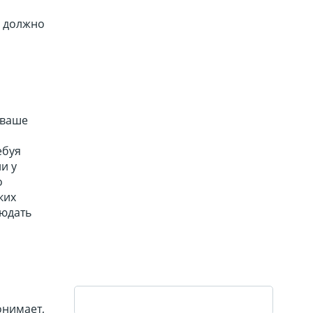
е должно
 ваше
ебуя
и у
о
ких
людать
онимает,