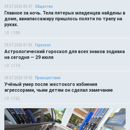
29.07.2026 05:47
Общество
Главное за ночь. Тела пятерых младенцев найдены в
доме, авиапассажиру пришлось ползти по трапу на
руках.
0
108
29.07.2026 01:00
Гороскоп
Астрологический гороскоп для всех знаков зодиака
на сегодня — 29 июля
0
114
28.07.2026 18:50
Происшествия
Учёный умер после жестокого избиения
агрессорами, чьим детям он сделал замечание
0
162