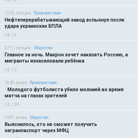
12:55, сегодня
Происшествия
Нефтеперерабатывающий завод вспыхнул после
удара украинских БПЛА
0
6
07:11, сегодня
Общество
Главное за ночь. Макрон хочет наказать Россию, а
мигранты изнасиловали ребёнка
0
2
18:45, вчера
Происшествия
Молодого футболиста убило молнией во время
матча на глазах зрителей
0
34
14:01, вчера
Общество
Выяснилось, кто не сможет получить
загранпаспорт через МФЦ