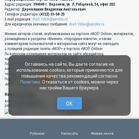
Адрес редакции:
394049 г. Воронеж, ул. Л.Рябцевой, 54, офис 202
Редактор:
Деревяшкин Владислав Анатольевич
Телефон редактора:
(4722) 33-58-25
E-mail редакции:
dva3-10der@yandex.ru
Для юридически значимых сообщений:
dva3-10der@yandex.ru
Мнения авторов статей, опубликованных на портале «МОЁ! Online», материалов,
размещённых в разделах «Мнения», «Народные новости», а также
комментариев пользователей к материалам сайта могут не совпадать
с позицией редакции газеты «МОЁ!» и портала «МОЁ! Online».
По вопросам размещения материалов на сайте обращайтесь:
почта
webzb@kpv.ru
, телефон (473) 267-94-14
Оставаясь на сайте, Вы даете согласие на
По вопросам размещения рекламы на сайте обращайтесь:
почта
lip@kpv.ru
с пометкой «Реклама на портале "МОЁ! Тамбов"»,
использование cookies, которые применяются для
телефон (473) 267-94-13
повышения качества рекомендаций согласно
RSS
Подписка на новости:
Политике
. Отказаться от cookies, можно через
«МОЁ! Тамбов» в сети:
«ВКонтакте»
,
Twitter
настройки Вашего браузера.
Наши партнёры:
Альянс руководителей
Типография «Прайм Принт Воронеж»
OK
региональных СМИ России
Карта сайта
Рубрики
Написать
Живая лента