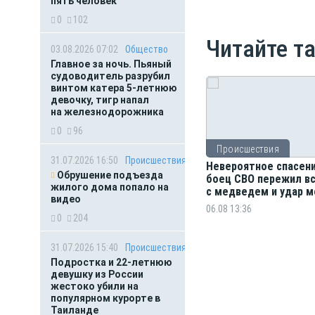
пять человек
0
102
Читайте т
03.08.2026 07:02
Общество
Главное за ночь. Пьяный
судоводитель разрубил
винтом катера 5-летнюю
девочку, тигр напал
на железнодорожника
0
96
Происшествия
31.07.2026 16:50
Происшествия
Невероятное спасени
Обрушение подъезда
боец СВО пережил в
жилого дома попало на
с медведем и удар м
видео
06.08 13:36
0
204
31.07.2026 15:40
Происшествия
Подростка и 22-летнюю
девушку из России
жестоко убили на
популярном курорте в
Таиланде