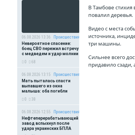
В Тамбове стихия
повалил деревья.
Видео с места соб
источника, инцид
06.08.2026 13:36
Происшествия
три машины.
Невероятное спасение:
боец СВО пережил встречу
с медведем и удар молнии
Сильнее всего дос
0
68
придавило сзади, 
06.08.2026 13:15
Происшествия
Мать пыталась спасти
выпавшего из окна
малыша: оба погибли
0
38
06.08.2026 12:55
Происшествия
Нефтеперерабатывающий
завод вспыхнул после
удара украинских БПЛА