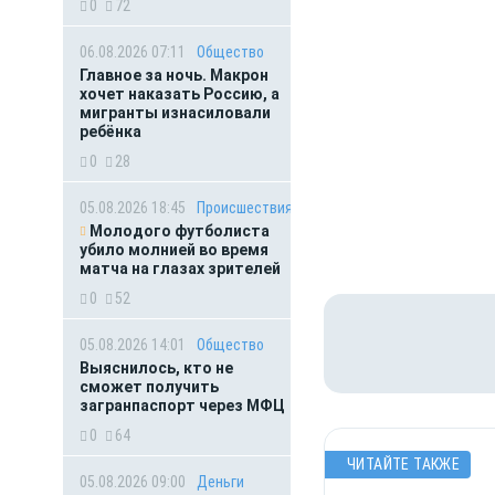
0
72
06.08.2026 07:11
Общество
Главное за ночь. Макрон
хочет наказать Россию, а
мигранты изнасиловали
ребёнка
0
28
05.08.2026 18:45
Происшествия
Молодого футболиста
убило молнией во время
матча на глазах зрителей
0
52
05.08.2026 14:01
Общество
Выяснилось, кто не
сможет получить
загранпаспорт через МФЦ
0
64
ЧИТАЙТЕ ТАКЖЕ
05.08.2026 09:00
Деньги