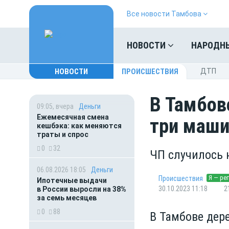
Все новости Тамбова
НОВОСТИ
НАРОДН
НОВОСТИ
ПРОИСШЕСТВИЯ
ДТП
В Тамбов
09:05, вчера
Деньги
Ежемесячная смена
три маш
кешбэка: как меняются
траты и спрос
0
32
ЧП случилось 
06.08.2026 18:05
Деньги
Я — ре
Происшествия
Ипотечные выдачи
30.10.2023 11:18
2
в России выросли на 38%
за семь месяцев
0
88
В Тамбове дер