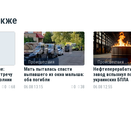
акже
Происшествия
Происшествия
е:
Мать пыталась спасти
Нефтеперерабат
стречу
выпавшего из окна малыша:
завод вспыхнул п
олнии
оба погибли
украинских БПЛА
0
68
06.08 13:15
0
38
06.08 12:55