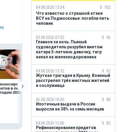
04.08.2026 13:04
0
102
Что известно о страшной атаке
ВСУ на Подмосковье: погибли пять
человек
их
03.08.2026 07:02
0
96
Главное за ночь. Пьяный
судоводитель разрубил винтом
катера 5-летнюю девочку, тигр
напал на железнодорожника
04.08.2026 13:32
0
92
Жуткая трагедия в Крыму. Военный
расстрелял трёх местных жителей
инансирование
ВТБ предоставит 4,9
Популяция
и сослуживца
итов в первом
млрд рублей
дальневосточног
годии 2026 года
на строительство
леопарда выросл
складских
шесть раз
06.08.2026 18:05
0
88
комплексов
Ипотечные выдачи в России
выросли на 38% за семь месяцев
04.08.2026 15:00
0
82
Рефинансирование кредитов