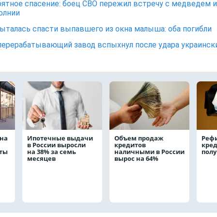
ятное спасение: боец СВО пережил встречу с медведем и
олнии
ыталась спасти выпавшего из окна малыша: оба погибли
ерерабатывающий завод вспыхнул после удара украинск
на
Ипотечные выдачи
Объем продаж
Реф
в России выросли
кредитов
кред
аты
на 38% за семь
наличными в России
полу
месяцев
вырос на 64%