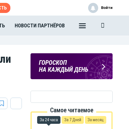
СТЬ
Войти
ТЬ
НОВОСТИ ПАРТНЁРОВ
или
ПОГОДА
ГОРОСКОП
В ТАМБОВЕ
НА КАЖДЫЙ ДЕНЬ
Самое читаемое
За 24 часа
За 7 Дней
За месяц