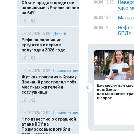
Неверо
06.08 13:36
Объем продаж кредитов
удар м
наличными в России вырос
на 64%
Мать п
06.08 13:15
0
54
Нефтеп
06.08 12:55
БПЛА
04.08.2026 15:00
Деньги
Рефинансирование
кредитов в первом
полугодии 2026 года
0
82
04.08.2026 13:32
Происшествия
Жуткая трагедия в Крыму.
Военный расстрелял трёх
Ежемесячная сме
местных жителей и
кешбэка:
сослуживца
как меняются тр
и спрос
0
92
04.08.2026 13:04
Происшествия
Что известно о страшной
атаке ВСУ на
Подмосковье: погибли