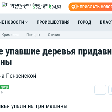
+27.2°C
82,16
94,83
ПРИСЛАТЬ НОВО
ЫЕ НОВОСТИ
ПРОИСШЕСТВИЯ
ГОРОД
ВЛАС
Криминал
Пожары
Стихия
е упавшие деревья придав
ины
на Пензенской
портёр
16
евья упали на три машины