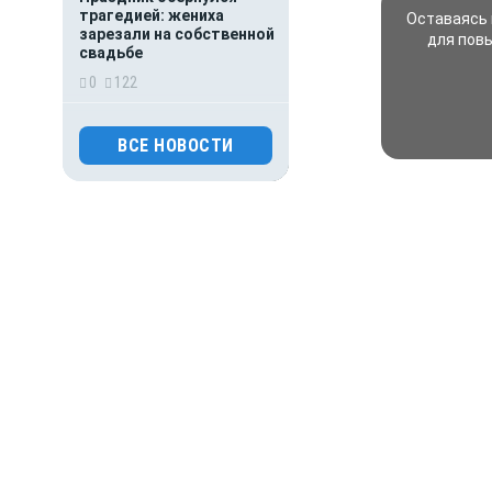
трагедией: жениха
Оставаясь 
зарезали на собственной
для пов
свадьбе
0
122
ВСЕ НОВОСТИ
30.07.2026 15:26
Происшествия
Основателя Telegram
Павла Дурова включили
в список террористов
и экстремистов
0
122
30.07.2026 09:00
Деньги
Популяция
дальневосточного
леопарда выросла в шесть
раз