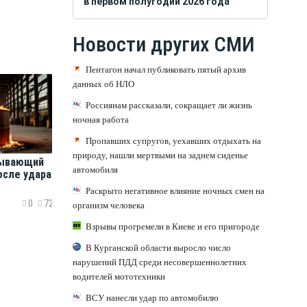
в первом полугодии 2026 года
Новости других СМИ
Пентагон начал публиковать пятый архив
данных об НЛО
Россиянам рассказали, сокращает ли жизнь
ночная работа
Пропавших супругов, уехавших отдыхать на
природу, нашли мертвыми на заднем сиденье
ывающий
автомобиля
осле удара
Раскрыто негативное влияние ночных смен на
0
72
организм человека
Взрывы прогремели в Киеве и его пригороде
В Курганской области выросло число
нарушений ПДД среди несовершеннолетних
водителей мототехники
ВСУ нанесли удар по автомобилю