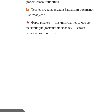
российского чиновника
Температура воздуха в Башкирии достигнет
+35 градусов
Фарш в пакет — и в кипяток: через час ем
нежнейшую домашнюю колбасу — стоит
копейки, вкус на 10 из 10