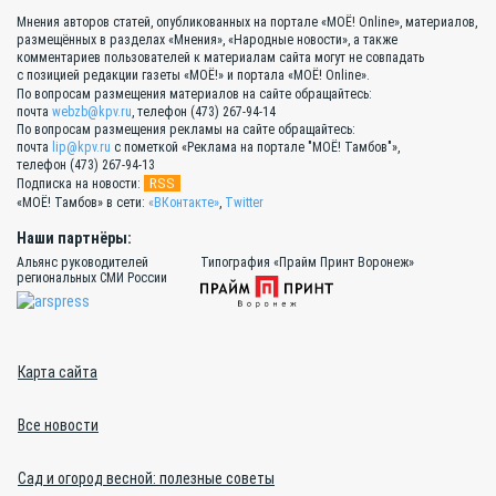
Мнения авторов статей, опубликованных на портале «МОЁ! Online», материалов,
размещённых в разделах «Мнения», «Народные новости», а также
комментариев пользователей к материалам сайта могут не совпадать
с позицией редакции газеты «МОЁ!» и портала «МОЁ! Online».
По вопросам размещения материалов на сайте обращайтесь:
почта
webzb@kpv.ru
, телефон (473) 267-94-14
По вопросам размещения рекламы на сайте обращайтесь:
почта
lip@kpv.ru
с пометкой «Реклама на портале "МОЁ! Тамбов"»,
телефон (473) 267-94-13
RSS
Подписка на новости:
«МОЁ! Тамбов» в сети:
«ВКонтакте»
,
Twitter
Наши партнёры:
Альянс руководителей
Типография «Прайм Принт Воронеж»
региональных СМИ России
Карта сайта
Все новости
Сад и огород весной: полезные советы