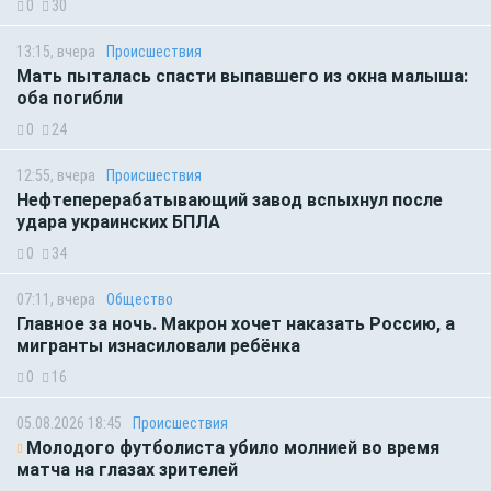
0
30
13:15, вчера
Происшествия
Мать пыталась спасти выпавшего из окна малыша:
оба погибли
0
24
12:55, вчера
Происшествия
Нефтеперерабатывающий завод вспыхнул после
удара украинских БПЛА
0
34
07:11, вчера
Общество
Главное за ночь. Макрон хочет наказать Россию, а
мигранты изнасиловали ребёнка
0
16
05.08.2026 18:45
Происшествия
Молодого футболиста убило молнией во время
матча на глазах зрителей