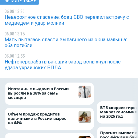
ЧИТАЙТЕ ТАКЖЕ
06.08 13:36
Невероятное спасение: боец СВО пережил встречу с
медведем и удар молнии
06.08 13:15
Мать пыталась спасти выпавшего из окна малыша:
оба погибли
06.08 12:55
Нефтеперерабатывающий завод вспыхнул после
удара украинских БПЛА
Популяция дальн
Ипотечные выдачи в России
леопарда выросла
выросли на 38% за семь
месяцев
ВТБ скорректиро
макроэкономичес
Объем продаж кредитов
на 2026 год
наличными в России вырос
на 64%
Прогноз выплат 
российскими ба