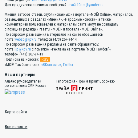
E-mail редакции:
dva3-10der@yandex.ru
Для юридически значимых сообщений:
dva3-10der@yandex.ru
Мнения авторов статей, опубликованных на портале «МОЁ! Online», материалов,
размещённых в разделах «Мнения», «Народные новости», а также
комментариев пользователей к материалам сайта могут не совпадать
с позицией редакции газеты «МОЁ!» и портала «МОЁ! Online».
По вопросам размещения материалов на сайте обращайтесь:
почта
webzb@kpv.ru
, телефон (473) 267-94-14
По вопросам размещения рекламы на сайте обращайтесь:
почта
lip@kpv.ru
с пометкой «Реклама на портале "МОЁ! Тамбов"»,
телефон (473) 267-94-13
RSS
Подписка на новости:
«МОЁ! Тамбов» в сети:
«ВКонтакте»
,
Twitter
Наши партнёры:
Альянс руководителей
Типография «Прайм Принт Воронеж»
региональных СМИ России
Карта сайта
Все новости