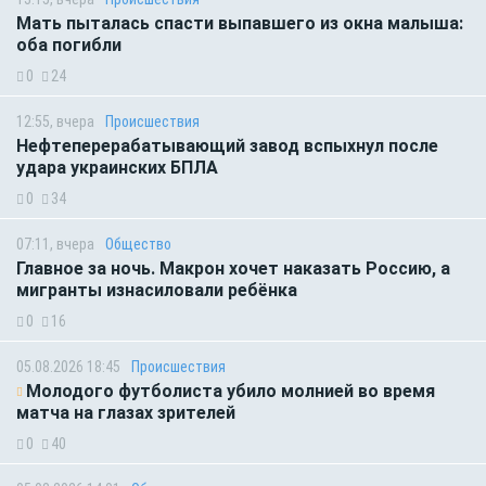
Мать пыталась спасти выпавшего из окна малыша:
оба погибли
0
24
12:55, вчера
Происшествия
Нефтеперерабатывающий завод вспыхнул после
удара украинских БПЛА
0
34
07:11, вчера
Общество
Главное за ночь. Макрон хочет наказать Россию, а
мигранты изнасиловали ребёнка
0
16
05.08.2026 18:45
Происшествия
Молодого футболиста убило молнией во время
матча на глазах зрителей
0
40