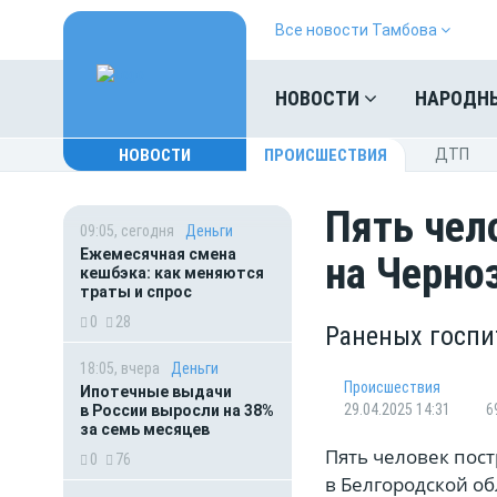
Все новости Тамбова
НОВОСТИ
НАРОДН
НОВОСТИ
ПРОИСШЕСТВИЯ
ДТП
Пять чел
09:05, сегодня
Деньги
Ежемесячная смена
на Черно
кешбэка: как меняются
траты и спрос
0
28
Раненых госпи
18:05, вчера
Деньги
Происшествия
Ипотечные выдачи
29.04.2025 14:31
6
в России выросли на 38%
за семь месяцев
Пять человек пос
0
76
в Белгородской об