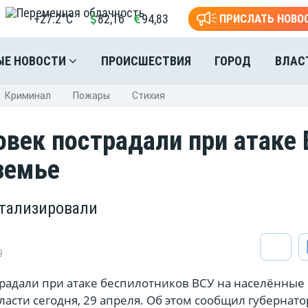
+27.2°C
82,16
94,83
ПРИСЛАТЬ НОВО
ЫЕ НОВОСТИ
ПРОИСШЕСТВИЯ
ГОРОД
ВЛАС
Криминал
Пожары
Стихия
овек пострадали при атаке
земье
тализировали
9
традали при атаке беспилотников ВСУ на населённые
ласти сегодня, 29 апреля. Об этом сообщил губернато