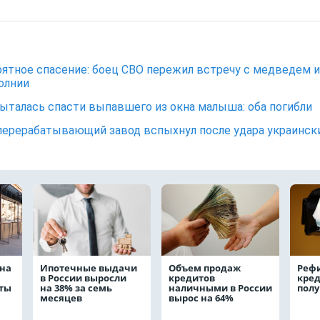
ятное спасение: боец СВО пережил встречу с медведем и
олнии
ыталась спасти выпавшего из окна малыша: оба погибли
ерерабатывающий завод вспыхнул после удара украинск
на
Ипотечные выдачи
Объем продаж
Реф
в России выросли
кредитов
кред
аты
на 38% за семь
наличными в России
полу
месяцев
вырос на 64%