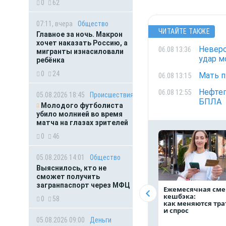
0
62
07:11, вчера
Общество
ЧИТАЙТЕ ТАКЖЕ
Главное за ночь. Макрон
хочет наказать Россию, а
Неверо
06.08 13:36
мигранты изнасиловали
удар м
ребёнка
0
24
Мать п
06.08 13:15
Нефтеп
06.08 12:55
05.08.2026 18:45
Происшествия
БПЛА
Молодого футболиста
убило молнией во время
матча на глазах зрителей
0
46
05.08.2026 14:01
Общество
Выяснилось, кто не
сможет получить
загранпаспорт через МФЦ
Ежемесячная сме
кешбэка:
0
58
как меняются тр
и спрос
05.08.2026 09:00
Деньги