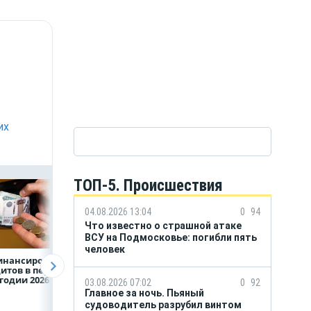
их
ТОП-5. Происшествия
04.08.2026 13:04
0
94
Что известно о страшной атаке
ВСУ на Подмосковье: погибли пять
человек
инансирование
ВТБ предоставит 4,9
Популяция
итов в первом
млрд рублей
дальневосточног
годии 2026 года
на строительство
леопарда выросл
03.08.2026 07:02
0
92
складских
шесть раз
Главное за ночь. Пьяный
комплексов
судоводитель разрубил винтом