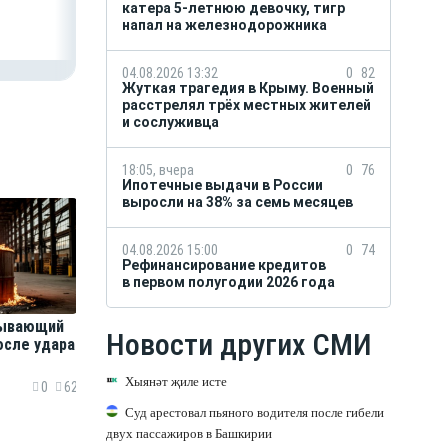
катера 5-летнюю девочку, тигр
напал на железнодорожника
04.08.2026 13:32
0
82
Жуткая трагедия в Крыму. Военный
расстрелял трёх местных жителей
и сослуживца
18:05, вчера
0
76
Ипотечные выдачи в России
выросли на 38% за семь месяцев
04.08.2026 15:00
0
74
Рефинансирование кредитов
в первом полугодии 2026 года
ывающий
Новости других СМИ
осле удара
Хыянәт җиле исте
0
62
Суд арестовал пьяного водителя после гибели
двух пассажиров в Башкирии