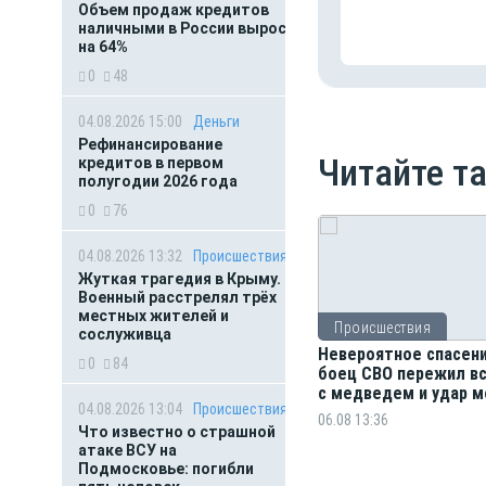
Объем продаж кредитов
наличными в России вырос
на 64%
0
48
04.08.2026 15:00
Деньги
Рефинансирование
Читайте т
кредитов в первом
полугодии 2026 года
0
76
04.08.2026 13:32
Происшествия
Жуткая трагедия в Крыму.
Военный расстрелял трёх
местных жителей и
Происшествия
сослуживца
Невероятное спасени
0
84
боец СВО пережил в
с медведем и удар м
04.08.2026 13:04
Происшествия
06.08 13:36
Что известно о страшной
атаке ВСУ на
Подмосковье: погибли