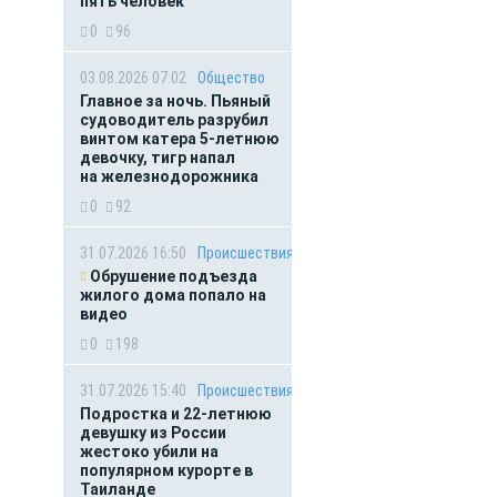
пять человек
0
96
03.08.2026 07:02
Общество
Главное за ночь. Пьяный
судоводитель разрубил
винтом катера 5-летнюю
девочку, тигр напал
на железнодорожника
0
92
31.07.2026 16:50
Происшествия
Обрушение подъезда
жилого дома попало на
видео
0
198
31.07.2026 15:40
Происшествия
Подростка и 22-летнюю
девушку из России
жестоко убили на
популярном курорте в
Таиланде