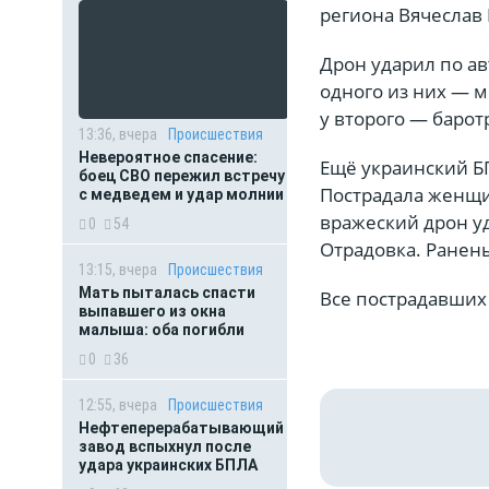
региона Вячеслав 
Дрон ударил по ав
одного из них — м
у второго — барот
13:36, вчера
Происшествия
Невероятное спасение:
Ещё украинский БП
боец СВО пережил встречу
Пострадала женщи
с медведем и удар молнии
вражеский дрон у
0
54
Отрадовка. Ранен
13:15, вчера
Происшествия
Мать пыталась спасти
Все пострадавших
выпавшего из окна
малыша: оба погибли
0
36
12:55, вчера
Происшествия
Нефтеперерабатывающий
завод вспыхнул после
удара украинских БПЛА