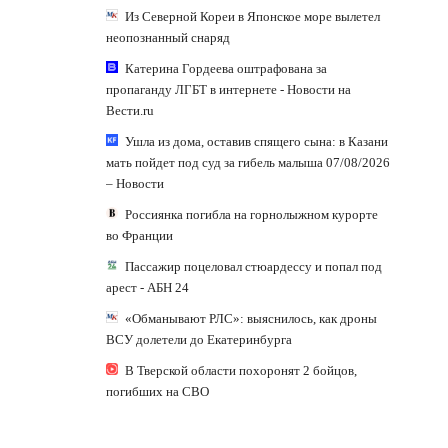
Из Северной Кореи в Японское море вылетел
неопознанный снаряд
Катерина Гордеева оштрафована за
пропаганду ЛГБТ в интернете - Новости на
Вести.ru
Ушла из дома, оставив спящего сына: в Казани
мать пойдет под суд за гибель малыша 07/08/2026
– Новости
Россиянка погибла на горнолыжном курорте
во Франции
Пассажир поцеловал стюардессу и попал под
арест - АБН 24
«Обманывают РЛС»: выяснилось, как дроны
ВСУ долетели до Екатеринбурга
В Тверской области похоронят 2 бойцов,
погибших на СВО