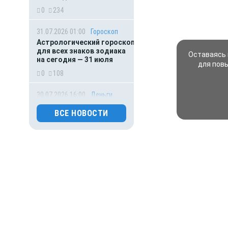
0
234
31.07.2026 01:00
Гороскоп
Астрологический гороскоп
для всех знаков зодиака
Оставаясь 
на сегодня — 31 июля
для пов
0
108
30.07.2026 16:00
Деньги
ВТБ предоставит 4,9 млрд
ВСЕ НОВОСТИ
рублей на строительство
складских комплексов
0
138
30.07.2026 15:31
Происшествия
Праздник обернулся