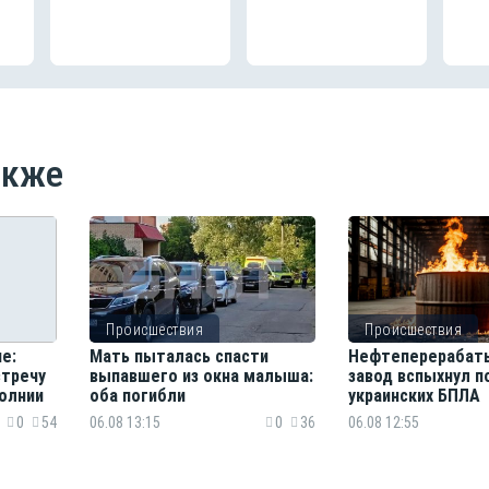
акже
Происшествия
Происшествия
е:
Мать пыталась спасти
Нефтеперерабат
стречу
выпавшего из окна малыша:
завод вспыхнул п
олнии
оба погибли
украинских БПЛА
0
54
06.08 13:15
0
36
06.08 12:55