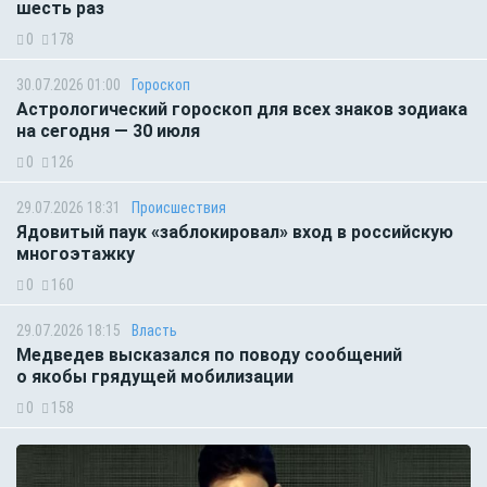
шесть раз
0
178
30.07.2026 01:00
Гороскоп
Астрологический гороскоп для всех знаков зодиака
на сегодня — 30 июля
0
126
29.07.2026 18:31
Происшествия
Ядовитый паук «заблокировал» вход в российскую
многоэтажку
0
160
29.07.2026 18:15
Власть
Медведев высказался по поводу сообщений
о якобы грядущей мобилизации
0
158