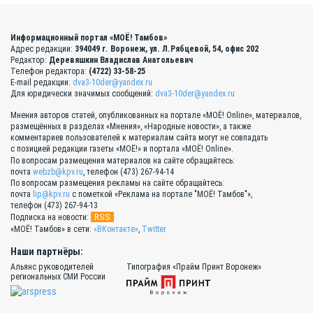
Информационный портал «МОЁ! Тамбов»
Адрес редакции:
394049 г. Воронеж, ул. Л.Рябцевой, 54, офис 202
Редактор:
Деревяшкин Владислав Анатольевич
Телефон редактора:
(4722) 33-58-25
E-mail редакции:
dva3-10der@yandex.ru
Для юридически значимых сообщений:
dva3-10der@yandex.ru
Мнения авторов статей, опубликованных на портале «МОЁ! Online», материалов,
размещённых в разделах «Мнения», «Народные новости», а также
комментариев пользователей к материалам сайта могут не совпадать
с позицией редакции газеты «МОЁ!» и портала «МОЁ! Online».
По вопросам размещения материалов на сайте обращайтесь:
почта
webzb@kpv.ru
, телефон (473) 267-94-14
По вопросам размещения рекламы на сайте обращайтесь:
почта
lip@kpv.ru
с пометкой «Реклама на портале "МОЁ! Тамбов"»,
телефон (473) 267-94-13
RSS
Подписка на новости:
«МОЁ! Тамбов» в сети:
«ВКонтакте»
,
Twitter
Наши партнёры:
Альянс руководителей
Типография «Прайм Принт Воронеж»
региональных СМИ России