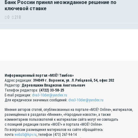
Банк России принял неожиданное решение по
ключевой ставке
0
218
Информационный портал «МОЁ! Тамбов»
Адрес редакции:
394049 г. Воронеж, ул. Л.Рябцевой, 54, офис 202
Редактор:
Деревяшкин Владислав Анатольевич
Телефон редактора:
(4722) 33-58-25
E-mail редакции:
dva3-10der@yandex.ru
Для юридически значимых сообщений:
dva3-10der@yandex.ru
Мнения авторов статей, опубликованных на портале «МОЁ! Online», материалов,
размещённых в разделах «Мнения», «Народные новости», а также
комментариев пользователей к материалам сайта могут не совпадать
с позицией редакции газеты «МОЁ!» и портала «МОЁ! Online».
По вопросам размещения материалов на сайте обращайтесь:
почта
webzb@kpv.ru
, телефон (473) 267-94-14