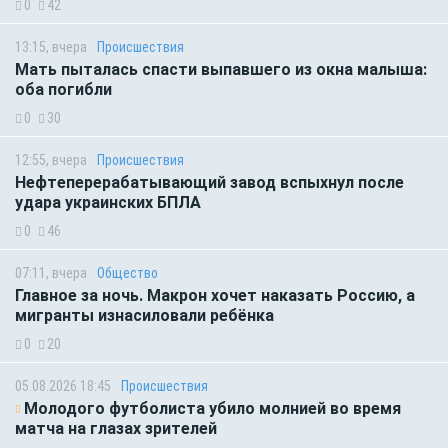
0
42
13:15, вчера
Происшествия
Мать пыталась спасти выпавшего из окна малыша:
оба погибли
0
30
12:55, вчера
Происшествия
Нефтеперерабатывающий завод вспыхнул после
удара украинских БПЛА
0
46
07:11, вчера
Общество
Главное за ночь. Макрон хочет наказать Россию, а
мигранты изнасиловали ребёнка
0
20
05.08.2026 18:45
Происшествия
Молодого футболиста убило молнией во время
матча на глазах зрителей