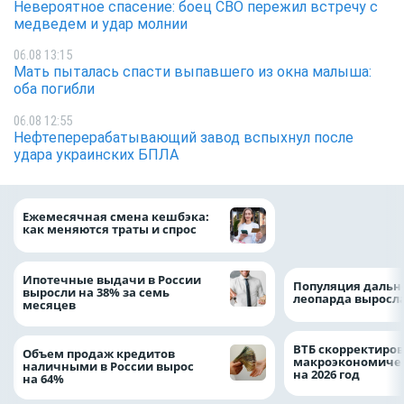
Невероятное спасение: боец СВО пережил встречу с
медведем и удар молнии
06.08 13:15
Мать пыталась спасти выпавшего из окна малыша:
оба погибли
06.08 12:55
Нефтеперерабатывающий завод вспыхнул после
удара украинских БПЛА
ВТБ предоставит 
Ежемесячная смена кешбэка:
рублей на строит
как меняются траты и спрос
складских компл
Ипотечные выдачи в России
Популяция дальн
выросли на 38% за семь
леопарда выросла
месяцев
ВТБ скорректиро
Объем продаж кредитов
макроэкономичес
наличными в России вырос
на 2026 год
на 64%