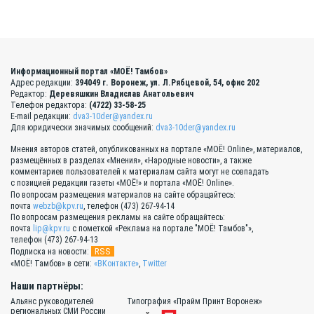
Информационный портал «МОЁ! Тамбов»
Адрес редакции:
394049 г. Воронеж, ул. Л.Рябцевой, 54, офис 202
Редактор:
Деревяшкин Владислав Анатольевич
Телефон редактора:
(4722) 33-58-25
E-mail редакции:
dva3-10der@yandex.ru
Для юридически значимых сообщений:
dva3-10der@yandex.ru
Мнения авторов статей, опубликованных на портале «МОЁ! Online», материалов,
размещённых в разделах «Мнения», «Народные новости», а также
комментариев пользователей к материалам сайта могут не совпадать
с позицией редакции газеты «МОЁ!» и портала «МОЁ! Online».
По вопросам размещения материалов на сайте обращайтесь:
почта
webzb@kpv.ru
, телефон (473) 267-94-14
По вопросам размещения рекламы на сайте обращайтесь:
почта
lip@kpv.ru
с пометкой «Реклама на портале "МОЁ! Тамбов"»,
телефон (473) 267-94-13
RSS
Подписка на новости:
«МОЁ! Тамбов» в сети:
«ВКонтакте»
,
Twitter
Наши партнёры:
Альянс руководителей
Типография «Прайм Принт Воронеж»
региональных СМИ России