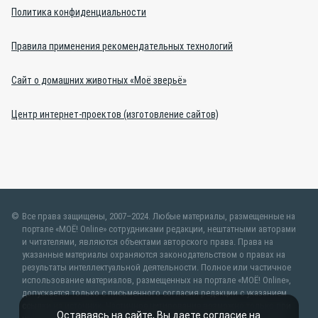
Политика конфиденциальности
Правила применения рекомендательных технологий
Сайт о домашних животных «Моё зверьё»
Центр интернет-проектов (изготовление сайтов)
Все права защищены, 2007–2024. Любые материалы, размещенные на
портале «МОЁ! Online» сотрудниками редакции, нештатными авторами
и читателями, являются объектами авторского права. Права на
указанные материалы охраняются законодательством о правах на
результаты интеллектуальной деятельности. Полное или частичное
использование материалов, размещенных на портале «МОЁ! Online»,
допускается только с письменного согласия редакции с указанием
ссылки на источник. Частичное цитирование возможно только при
Оставаясь на сайте, Вы даете согласие на