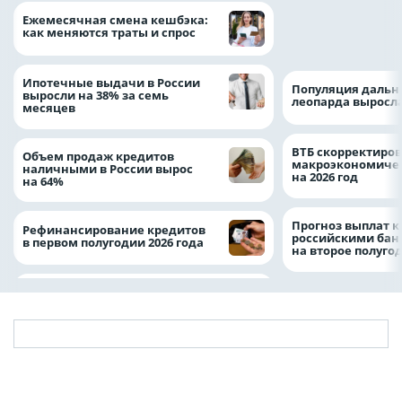
ВТБ предоставит 
Ежемесячная смена кешбэка:
рублей на строит
как меняются траты и спрос
складских компл
Ипотечные выдачи в России
Популяция дальн
выросли на 38% за семь
леопарда выросла
месяцев
ВТБ скорректиро
Объем продаж кредитов
макроэкономичес
наличными в России вырос
на 2026 год
на 64%
Прогноз выплат 
Рефинансирование кредитов
российскими ба
в первом полугодии 2026 года
на второе полуго