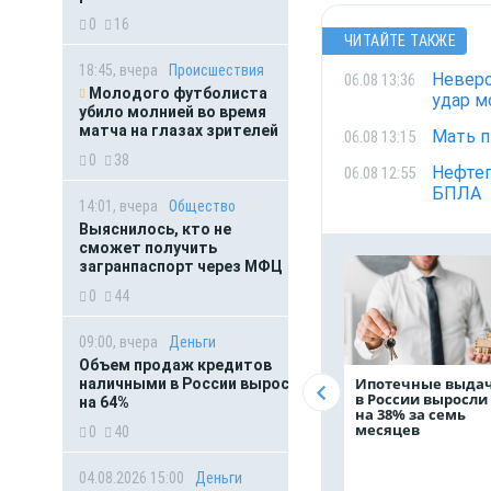
0
16
ЧИТАЙТЕ ТАКЖЕ
18:45, вчера
Происшествия
Неверо
06.08 13:36
Молодого футболиста
удар м
убило молнией во время
матча на глазах зрителей
Мать п
06.08 13:15
0
38
Нефтеп
06.08 12:55
БПЛА
14:01, вчера
Общество
Выяснилось, кто не
сможет получить
загранпаспорт через МФЦ
0
44
09:00, вчера
Деньги
Объем продаж кредитов
Ипотечные выда
наличными в России вырос
в России выросли
на 64%
на 38% за семь
месяцев
0
40
04.08.2026 15:00
Деньги