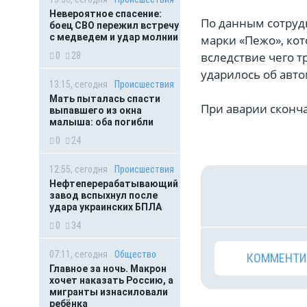
Невероятное спасение:
По данным сотруд
боец СВО пережил встречу
с медведем и удар молнии
марки «Пежо», кот
вследствие чего т
0
28
ударилось об авто
13:15, сегодня
Происшествия
Мать пыталась спасти
При аварии сконч
выпавшего из окна
малыша: оба погибли
0
24
12:55, сегодня
Происшествия
Нефтеперерабатывающий
завод вспыхнул после
удара украинских БПЛА
0
34
07:11, сегодня
Общество
КОММЕНТИ
Главное за ночь. Макрон
хочет наказать Россию, а
мигранты изнасиловали
ребёнка