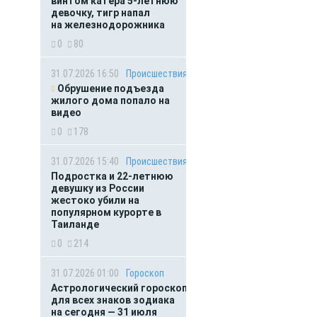
винтом катера 5-летнюю
девочку, тигр напал
на железнодорожника
0
80
31.07.2026 16:50
Происшествия
Обрушение подъезда
жилого дома попало на
видео
0
178
31.07.2026 15:40
Происшествия
Подростка и 22-летнюю
девушку из России
жестоко убили на
популярном курорте в
Таиланде
0
214
31.07.2026 01:00
Гороскоп
Астрологический гороскоп
для всех знаков зодиака
на сегодня — 31 июля