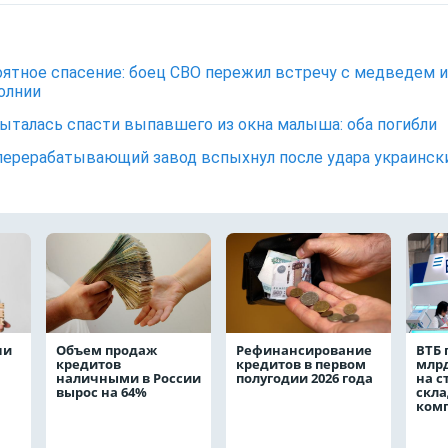
ятное спасение: боец СВО пережил встречу с медведем и
олнии
ыталась спасти выпавшего из окна малыша: оба погибли
ерерабатывающий завод вспыхнул после удара украинск
чи
Объем продаж
Рефинансирование
ВТБ 
кредитов
кредитов в первом
млрд
наличными в России
полугодии 2026 года
на с
вырос на 64%
скла
ком