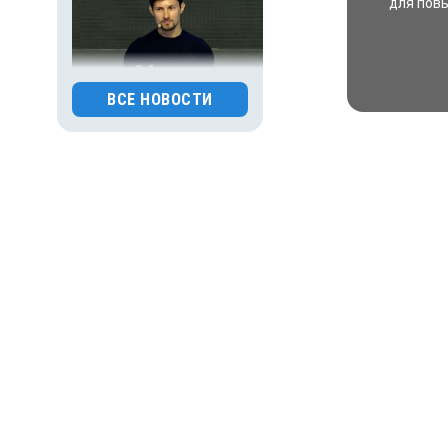
для пов
ВСЕ НОВОСТИ
30.07.2026 15:26
Происшествия
Основателя Telegram
Павла Дурова включили
в список террористов
и экстремистов
0
104
30.07.2026 09:00
Деньги
Популяция
дальневосточного
леопарда выросла в шесть
раз
0
160
30.07.2026 01:00
Гороскоп
Астрологический гороскоп
для всех знаков зодиака
на сегодня — 30 июля