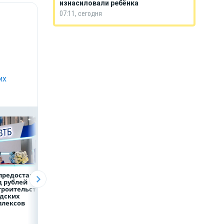
изнасиловали ребёнка
07:11, сегодня
их
предоставит 4,9
Популяция
ВТБ скорректиро
 рублей
дальневосточного
макроэкономиче
троительство
леопарда выросла в
й прогноз на 2026
дских
шесть раз
плексов