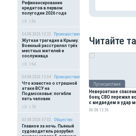
Рефинансирование
кредитов в первом
полугодии 2026 года
0
56
04.08.2026 13:32
Происшествия
Читайте т
Жуткая трагедия в Крыму.
Военный расстрелял трёх
местных жителей и
сослуживца
0
64
04.08.2026 13:04
Происшествия
Что известно о страшной
Происшествия
атаке ВСУ на
Невероятное спасени
Подмосковье: погибли
боец СВО пережил в
пять человек
с медведем и удар м
0
70
06.08 13:36
03.08.2026 07:02
Общество
Главное за ночь. Пьяный
судоводитель разрубил