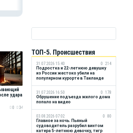
ТОП-5. Происшествия
31.07.2026 15:40
0
214
Подростка и 22-летнюю девушку
из России жестоко убили на
популярном курорте в Таиланде
ывающий
31.07.2026 16:50
0
178
осле удара
Обрушение подъезда жилого дома
попало на видео
0
34
03.08.2026 07:02
0
80
Главное за ночь. Пьяный
судоводитель разрубил винтом
катера 5-летнюю девочку, тигр