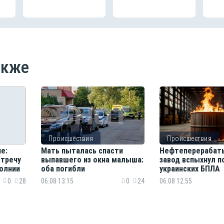
акже
Происшествия
Происшествия
е:
Мать пыталась спасти
Нефтеперерабат
стречу
выпавшего из окна малыша:
завод вспыхнул п
олнии
оба погибли
украинских БПЛА
0
28
06.08 13:15
0
24
06.08 12:55