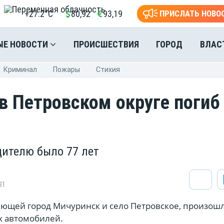
+27.2°C
80,92
93,19
ПРИСЛАТЬ НОВО
ЫЕ НОВОСТИ
ПРОИСШЕСТВИЯ
ГОРОД
ВЛАС
Криминал
Пожары
Стихия
 в Петровском округе погиб
ителю было 77 лет
31
няющей город Мичуринск и село Петровское, произош
х автомобилей.