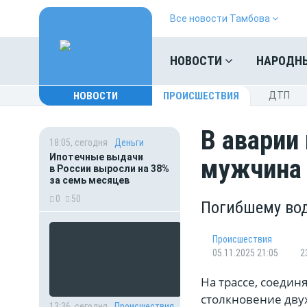
Все новости Тамбова
НОВОСТИ
НАРОДН
НОВОСТИ
ПРОИСШЕСТВИЯ
ДТП
В аварии
18:05, сегодня
Деньги
Ипотечные выдачи
мужчина
в России выросли на 38%
за семь месяцев
0
50
Погибшему вод
Происшествия
05.11.2025 21:05
2
На трассе, соеди
столкновение дву
13:36, сегодня
Происшествия