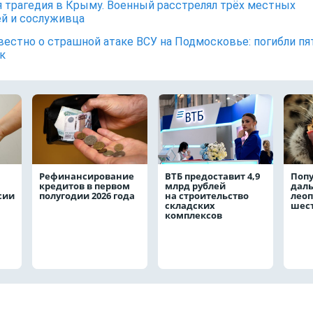
 трагедия в Крыму. Военный расстрелял трёх местных
й и сослуживца
вестно о страшной атаке ВСУ на Подмосковье: погибли пя
к
Рефинансирование
ВТБ предоставит 4,9
Поп
кредитов в первом
млрд рублей
даль
сии
полугодии 2026 года
на строительство
леоп
складских
шест
комплексов