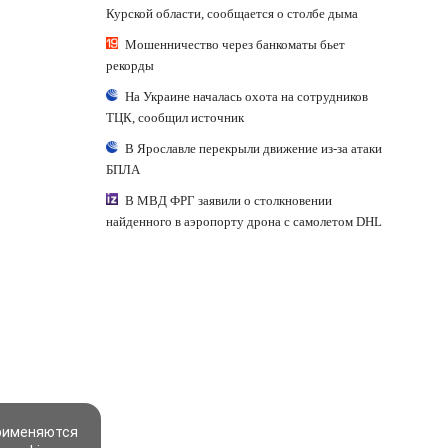
Курской области, сообщается о столбе дыма
Мошенничество через банкоматы бьет
рекорды
На Украине началась охота на сотрудников
ТЦК, сообщил источник
В Ярославле перекрыли движение из-за атаки
БПЛА
В МВД ФРГ заявили о столкновении
найденного в аэропорту дрона с самолетом DHL
применяются