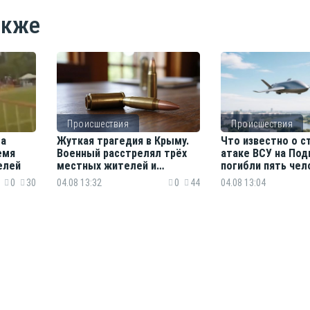
акже
Происшествия
Происшествия
та
Жуткая трагедия в Крыму.
Что известно о с
емя
Военный расстрелял трёх
атаке ВСУ на Под
елей
местных жителей и
погибли пять чел
сослуживца
0
30
04.08 13:32
0
44
04.08 13:04