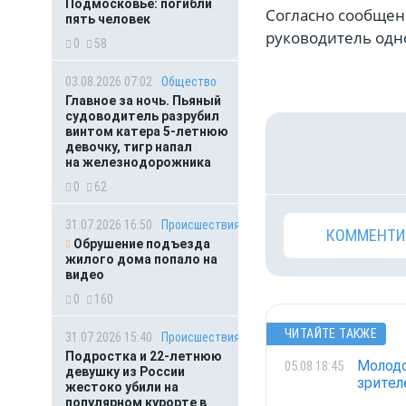
Подмосковье: погибли
Согласно сообщен
пять человек
руководитель одн
0
58
03.08.2026 07:02
Общество
Главное за ночь. Пьяный
судоводитель разрубил
винтом катера 5-летнюю
девочку, тигр напал
на железнодорожника
0
62
31.07.2026 16:50
Происшествия
КОММЕНТИ
Обрушение подъезда
жилого дома попало на
видео
0
160
ЧИТАЙТЕ ТАКЖЕ
31.07.2026 15:40
Происшествия
Подростка и 22-летнюю
Молодо
05.08 18:45
девушку из России
зрител
жестоко убили на
популярном курорте в