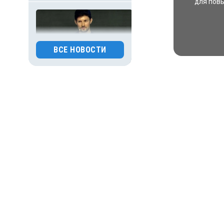
для пов
ВСЕ НОВОСТИ
29.07.2026 10:01
Происшествия
Павла Дурова объявили в
международный розыск
по делу о терроризме
0
112
29.07.2026 09:00
Деньги
ВТБ скорректировал
макроэкономический
прогноз на 2026 год
0
144
29.07.2026 05:47
Общество
Главное за ночь. Тела
пятерых младенцев
найдены в доме,