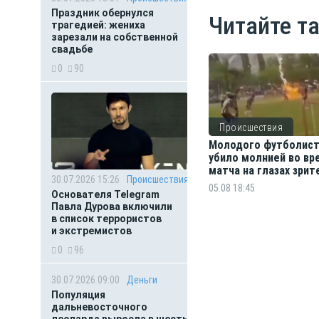
Праздник обернулся
Читайте т
трагедией: жениха
зарезали на собственной
свадьбе
0
90
Происшествия
Молодого футболис
убило молнией во вр
матча на глазах зрит
30.07.2026 15:26
Происшествия
05.08 18:45
Основателя Telegram
Павла Дурова включили
в список террористов
и экстремистов
0
96
30.07.2026 09:00
Деньги
Популяция
дальневосточного