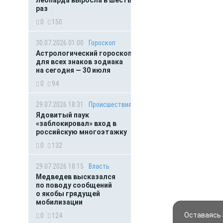
леопарда выросла в шесть
раз
0
150
30.07.2026 01:00
Гороскоп
Астрологический гороскоп
для всех знаков зодиака
на сегодня — 30 июля
0
94
29.07.2026 18:31
Происшествия
Ядовитый паук
«заблокировал» вход в
российскую многоэтажку
0
132
29.07.2026 18:15
Власть
Медведев высказался
по поводу сообщений
о якобы грядущей
мобилизации
Оставаясь 
0
124