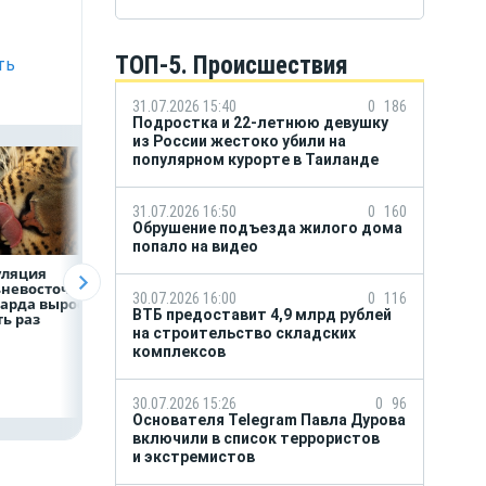
ТОП-5. Происшествия
ть
31.07.2026 15:40
0
186
Подростка и 22-летнюю девушку
из России жестоко убили на
популярном курорте в Таиланде
31.07.2026 16:50
0
160
Обрушение подъезда жилого дома
попало на видео
уляция
ВТБ скорректировал
Прогноз выплат
невосточного
макроэкономически
кешбэка
30.07.2026 16:00
0
116
арда выросла в
й прогноз на 2026 год
российскими
ВТБ предоставит 4,9 млрд рублей
ь раз
банками на втор
на строительство складских
полугодие
комплексов
30.07.2026 15:26
0
96
Основателя Telegram Павла Дурова
включили в список террористов
и экстремистов