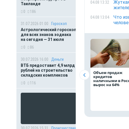
Жуткая
04.08 13:32
Таиланде
жителе
0
186
Что из
04.08 13:04
челове
31.07.2026 01:00
Гороскоп
Астрологический гороскоп
для всех знаков зодиака
на сегодня — 31 июля
0
86
30.07.2026 16:00
Деньги
ВТБ предоставит 4,9 млрд
рублей на строительство
Объем продаж
складских комплексов
кредитов
наличными в Рос
0
116
вырос на 64%
30.07.2026 15:31
Происшествия