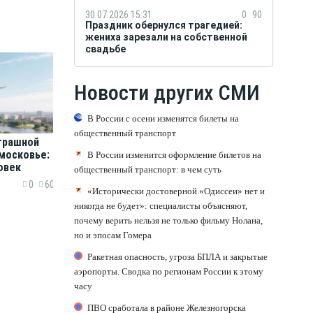
30.07.2026 15:31
0
90
Праздник обернулся трагедией:
жениха зарезали на собственной
свадьбе
Новости других СМИ
В России с осени изменятся билеты на
общественный транспорт
трашной
московье:
В России изменится оформление билетов на
овек
общественный транспорт: в чем суть
0
60
«Исторически достоверной «Одиссеи» нет и
никогда не будет»: специалисты объясняют,
почему верить нельзя не только фильму Нолана,
но и эпосам Гомера
Ракетная опасность, угроза БПЛА и закрытые
аэропорты. Сводка по регионам России к этому
часу
ПВО сработала в районе Железногорска