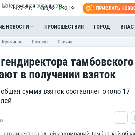
+27.2°C
80,92
93,19
ПРИСЛАТЬ НОВО
ЫЕ НОВОСТИ
ПРОИСШЕСТВИЯ
ГОРОД
ВЛАС
Криминал
Пожары
Стихия
гендиректора тамбовского
ают в получении взяток
 общая сумма взяток составляет около 17
блей
98
ного директора одной из компаний Тамбовской обла