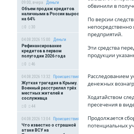
09:00, вчера
Деньги
обвинили в получ
Объем продаж кредитов
наличными в России вырос
По версии следст
на 64%
непосредственно 
0
30
предприятий.
04.08.2026 15:00
Деньги
Рефинансирование
Эти средства пер
кредитов в первом
продукции указан
полугодии 2026 года
0
46
Расследованием у
04.08.2026 13:32
Происшествия
денежных вознагр
Жуткая трагедия в Крыму.
Военный расстрелял трёх
местных жителей и
Ходатайством сле
сослуживца
пресечения в виде
0
44
Продолжается сбо
04.08.2026 13:04
Происшествия
потенциальных уч
Что известно о страшной
атаке ВСУ на