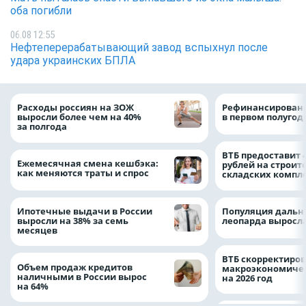
оба погибли
06.08 12:55
Нефтеперерабатывающий завод вспыхнул после
удара украинских БПЛА
Расходы россиян на ЗОЖ
Рефинансировани
выросли более чем на 40%
в первом полугоди
за полгода
ВТБ предоставит 
Ежемесячная смена кешбэка:
рублей на строит
как меняются траты и спрос
складских компл
Ипотечные выдачи в России
Популяция дальн
выросли на 38% за семь
леопарда выросла
месяцев
ВТБ скорректиро
Объем продаж кредитов
макроэкономичес
наличными в России вырос
на 2026 год
на 64%