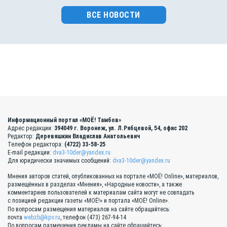
ВСЕ НОВОСТИ
Информационный портал «МОЁ! Тамбов»
Адрес редакции:
394049 г. Воронеж, ул. Л.Рябцевой, 54, офис 202
Редактор:
Деревяшкин Владислав Анатольевич
Телефон редактора:
(4722) 33-58-25
E-mail редакции:
dva3-10der@yandex.ru
Для юридически значимых сообщений:
dva3-10der@yandex.ru
Мнения авторов статей, опубликованных на портале «МОЁ! Online», материалов,
размещённых в разделах «Мнения», «Народные новости», а также
комментариев пользователей к материалам сайта могут не совпадать
с позицией редакции газеты «МОЁ!» и портала «МОЁ! Online».
По вопросам размещения материалов на сайте обращайтесь:
почта
webzb@kpv.ru
, телефон (473) 267-94-14
По вопросам размещения рекламы на сайте обращайтесь: