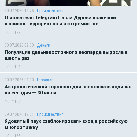
30.07.2026 15:26
Происшествия
Основателя Telegram Павла Дурова включили
в список террористов и экстремистов
0
129
30.07.2026 09:00
Деньги
Популяция дальневосточного леопарда выросла в
шесть раз
0
181
30.07.2026 01:00
Гороскоп
Астрологический гороскоп для всех знаков зодиака
на сегодня — 30 июля
0
127
29.07.2026 18:31
Происшествия
Ядовитый паук «заблокировал» вход в российскую
многоэтажку
0
165