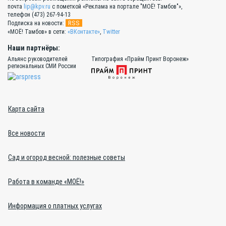
почта
lip@kpv.ru
с пометкой «Реклама на портале "МОЁ! Тамбов"»,
телефон (473) 267-94-13
RSS
Подписка на новости:
«МОЁ! Тамбов» в сети:
«ВКонтакте»
,
Twitter
Наши партнёры:
Альянс руководителей
Типография «Прайм Принт Воронеж»
региональных СМИ России
Карта сайта
Все новости
Сад и огород весной: полезные советы
Работа в команде «МОЁ!»
Информация о платных услугах