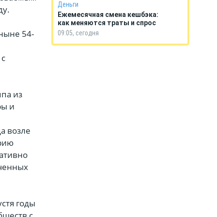
Деньги
ду.
Ежемесячная смена кешбэка:
как меняются траты и спрос
ныне 54-
09:05, сегодня
 с
ппа из
ры и
а возле
ерию
ративно
ученных
стя годы
бществ с