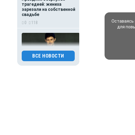
трагедией: жениха
зарезали на собственной
свадьбе
Оставаясь 
0
118
для пов
ВСЕ НОВОСТИ
30.07.2026 15:26
Происшествия
Основателя Telegram
Павла Дурова включили
в список террористов
и экстремистов
0
118
30.07.2026 09:00
Деньги
Популяция
дальневосточного
леопарда выросла в шесть
раз