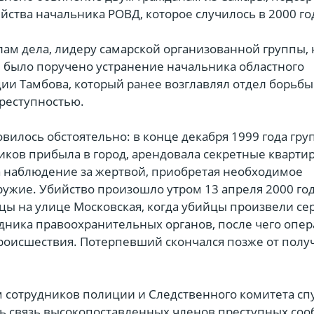
йства начальника РОВД, которое случилось в 2000 го
ам дела, лидеру самарской организованной группы, 
 было поручено устранение начальника областного
ии Тамбова, который ранее возглавлял отдел борьбы
реступностью.
вилось обстоятельно: в конце декабря 1999 года гру
иков прибыла в город, арендовала секретные кварти
а наблюдение за жертвой, приобретая необходимое
ружие. Убийство произошло утром 13 апреля 2000 год
цы на улице Московская, когда убийцы произвели с
удника правоохранительных органов, после чего опе
роисшествия. Потерпевший скончался позже от пол
м сотрудников полиции и Следственного комитета спу
ть связь высокопоставленных членов преступных соо