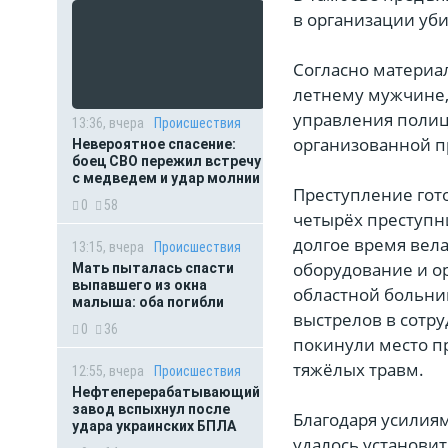
в организации уби
Согласно материал
летнему мужчине,
управления полиц
13:36, вчера
Происшествия
организованной п
Невероятное спасение:
боец СВО пережил встречу
с медведем и удар молнии
Преступление гото
0
58
четырёх преступн
долгое время вел
13:15, вчера
Происшествия
оборудование и о
Мать пыталась спасти
выпавшего из окна
областной больни
малыша: оба погибли
выстрелов в сотр
0
36
покинули место п
тяжёлых травм.
12:55, вчера
Происшествия
Нефтеперерабатывающий
завод вспыхнул после
Благодаря усилия
удара украинских БПЛА
удалось установи