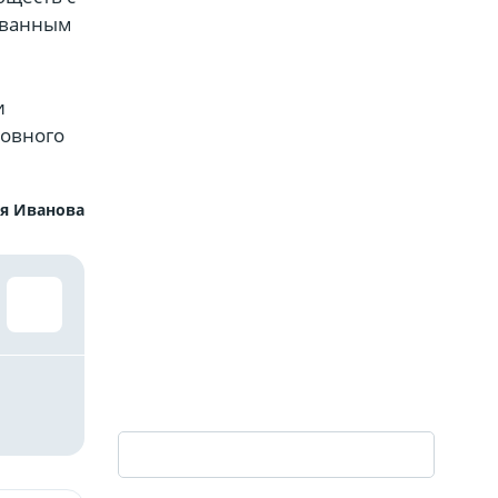
ованным
и
ловного
я Иванова