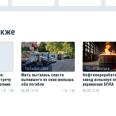
акже
Происшествия
Происшествия
е:
Мать пыталась спасти
Нефтеперерабат
стречу
выпавшего из окна малыша:
завод вспыхнул п
олнии
оба погибли
украинских БПЛА
0
58
06.08 13:15
0
36
06.08 12:55