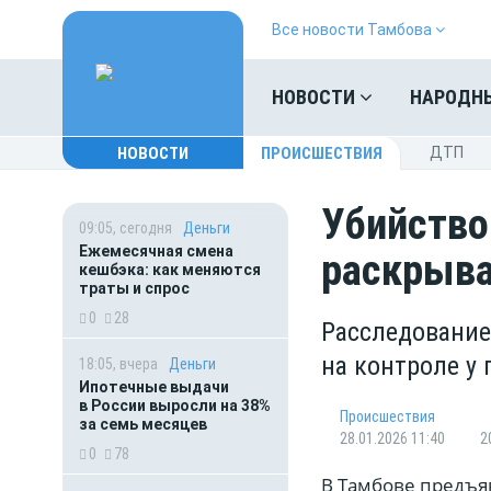
Все новости Тамбова
НОВОСТИ
НАРОДН
НОВОСТИ
ПРОИСШЕСТВИЯ
ДТП
Убийство
09:05, сегодня
Деньги
Ежемесячная смена
раскрыва
кешбэка: как меняются
траты и спрос
0
28
Расследование
на контроле у
18:05, вчера
Деньги
Ипотечные выдачи
в России выросли на 38%
Происшествия
за семь месяцев
28.01.2026 11:40
2
0
78
В Тамбове предъя