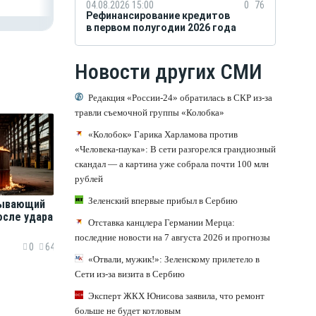
04.08.2026 15:00
0
76
Рефинансирование кредитов
в первом полугодии 2026 года
Новости других СМИ
Редакция «России-24» обратилась в СКР из-за
травли съемочной группы «Колобка»
«Колобок» Гарика Харламова против
«Человека-паука»: В сети разгорелся грандиозный
скандал — а картина уже собрала почти 100 млн
рублей
Зеленский впервые прибыл в Сербию
ывающий
осле удара
Отставка канцлера Германии Мерца:
последние новости на 7 августа 2026 и прогнозы
0
64
«Отвали, мужик!»: Зеленскому прилетело в
Сети из-за визита в Сербию
Эксперт ЖКХ Юнисова заявила, что ремонт
больше не будет котловым