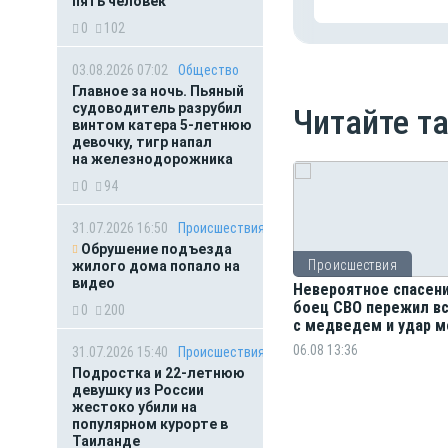
пять человек
0
102
03.08.2026 07:02
Общество
Главное за ночь. Пьяный
судоводитель разрубил
Читайте т
винтом катера 5-летнюю
девочку, тигр напал
на железнодорожника
0
94
31.07.2026 16:50
Происшествия
Обрушение подъезда
Происшествия
жилого дома попало на
видео
Невероятное спасени
боец СВО пережил в
0
200
с медведем и удар м
06.08 13:36
31.07.2026 15:40
Происшествия
Подростка и 22-летнюю
девушку из России
жестоко убили на
популярном курорте в
Таиланде