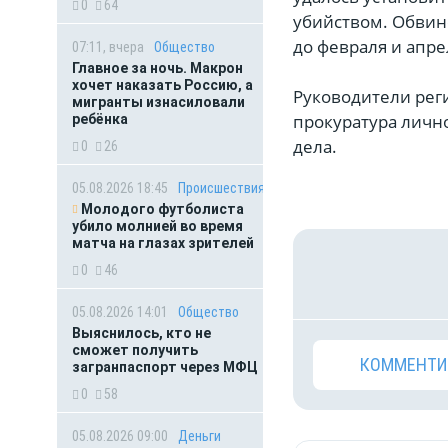
0
64
убийством. Обвин
до февраля и апре
07:11, вчера
Общество
Главное за ночь. Макрон
хочет наказать Россию, а
Руководители рег
мигранты изнасиловали
прокуратура личн
ребёнка
дела.
0
26
05.08.2026 18:45
Происшествия
Молодого футболиста
убило молнией во время
матча на глазах зрителей
0
46
05.08.2026 14:01
Общество
Выяснилось, кто не
сможет получить
КОММЕНТИ
загранпаспорт через МФЦ
0
58
05.08.2026 09:00
Деньги