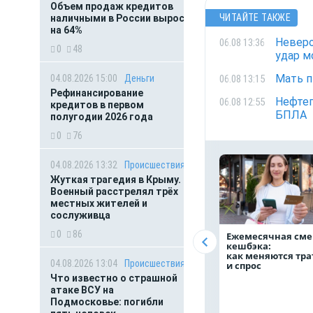
Объем продаж кредитов
ЧИТАЙТЕ ТАКЖЕ
наличными в России вырос
на 64%
Неверо
06.08 13:36
0
48
удар м
Мать п
06.08 13:15
04.08.2026 15:00
Деньги
Рефинансирование
Нефтеп
06.08 12:55
кредитов в первом
БПЛА
полугодии 2026 года
0
76
04.08.2026 13:32
Происшествия
Жуткая трагедия в Крыму.
Военный расстрелял трёх
местных жителей и
сослуживца
0
86
Ежемесячная сме
кешбэка:
как меняются тр
04.08.2026 13:04
Происшествия
и спрос
Что известно о страшной
атаке ВСУ на
Подмосковье: погибли