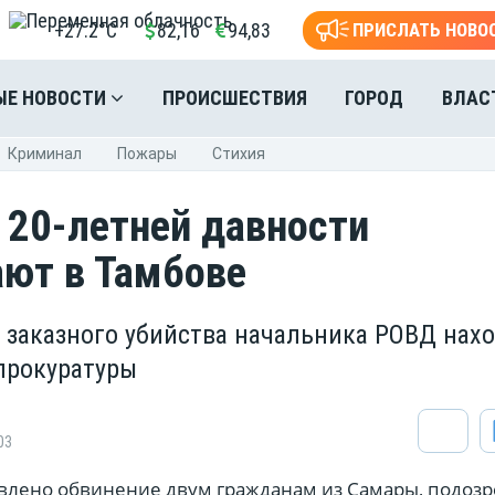
+27.2°C
82,16
94,83
ПРИСЛАТЬ НОВО
ЫЕ НОВОСТИ
ПРОИСШЕСТВИЯ
ГОРОД
ВЛАС
Криминал
Пожары
Стихия
 20-летней давности
ют в Тамбове
 заказного убийства начальника РОВД нах
 прокуратуры
03
влено обвинение двум гражданам из Самары, подоз