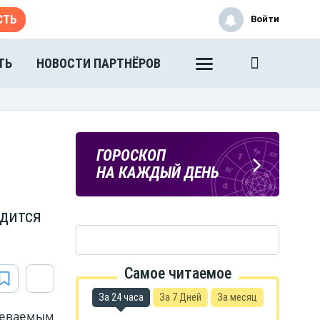
СТЬ
Войти
ТЬ
НОВОСТИ ПАРТНЁРОВ
ПОГОДА
ГОРОСКОП
В ТАМБОВЕ
НА КАЖДЫЙ ДЕНЬ
одится
Самое читаемое
За 24 часа
За 7 Дней
За месяц
реваемым