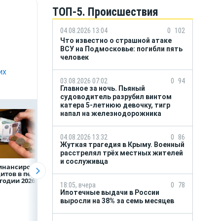
ТОП-5. Происшествия
04.08.2026 13:04
0
102
Что известно о страшной атаке
ВСУ на Подмосковье: погибли пять
человек
их
03.08.2026 07:02
0
94
Главное за ночь. Пьяный
судоводитель разрубил винтом
катера 5-летнюю девочку, тигр
напал на железнодорожника
04.08.2026 13:32
0
86
Жуткая трагедия в Крыму. Военный
расстрелял трёх местных жителей
и сослуживца
инансирование
ВТБ предоставит 4,9
Популяция
итов в первом
млрд рублей
дальневосточног
годии 2026 года
на строительство
леопарда выросл
18:05, вчера
0
78
складских
шесть раз
Ипотечные выдачи в России
комплексов
выросли на 38% за семь месяцев